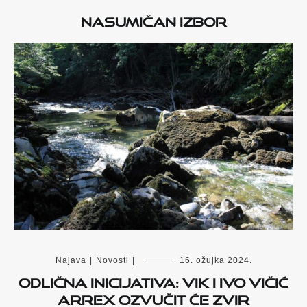
Nasumičan izbor
Najava
|
Novosti
|
16. ožujka 2024.
Odlična inicijativa: ViK i Ivo Vičić
Arrex ozvučit će Zvir