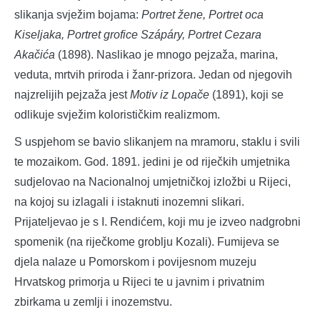
slikanja svježim bojama:
Portret žene, Portret oca
Kiseljaka, Portret grofice Szápáry, Portret Cezara
Akačića
(1898). Naslikao je mnogo pejzaža, marina,
veduta, mrtvih priroda i žanr-prizora. Jedan od njegovih
najzrelijih pejzaža jest
Motiv iz Lopače
(1891), koji se
odlikuje svježim kolorističkim realizmom.
S uspjehom se bavio slikanjem na mramoru, staklu i svili
te mozaikom. God. 1891. jedini je od riječkih umjetnika
sudjelovao na Nacionalnoj umjetničkoj izložbi u Rijeci,
na kojoj su izlagali i istaknuti inozemni slikari.
Prijateljevao je s I. Rendićem, koji mu je izveo nadgrobni
spomenik (na riječkome groblju Kozali). Fumijeva se
djela nalaze u Pomorskom i povijesnom muzeju
Hrvatskog primorja u Rijeci te u javnim i privatnim
zbirkama u zemlji i inozemstvu.