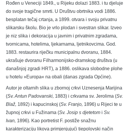
Rođen u Veneciji 1849., u Rijeku dolazi 1883. i tu djeluje
do svoje tragične smrti. U Društvu obrtnika vodi 1886.
besplatan tečaj crtanja, a 1899. otvara i svoju privatnu
slikarsku školu. Bio je vrlo plodan i svestran slikar. Izveo
je niz slika i dekoracija u javnim i privatnim zgradama,
tvornicama, hotelima, ljekarnama, ljetnikovcima. God.
1883. restaurira riječku municipalnu dvoranu, 1884.
ukrašuje dvoranu Filharmonijsko-dramskog društva (u
današnjoj zgradi HRT), a 1886. oslikava slobodne plohe
u hotelu »Europa« na obali (danas zgrada Općine).
Autor je oltarnih slika u zbornoj crkvi Uznesenja Marijina
(
Sv. Antun Padovanski,
1883) i crkvama sv. Jerolima (
Sv.
Blaž,
1892) i kapucinskoj (
Sv. Franjo,
1896) u Rijeci te u
župnoj crkvi u Fužinama (
Sv. Josip s djetetom
i
Sv.
Ivan,
1896). Kao portretist F. postiže snažnu
karakterizaciju likova primjenjujući tiepolovski način