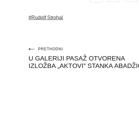
#Rudolf Strohal
Navigacija
PRETHODNI
U GALERIJI PASAŽ OTVORENA
objava
IZLOŽBA „AKTOVI” STANKA ABADŽ