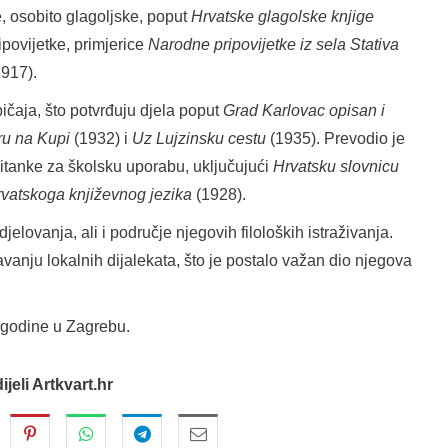
e, osobito glagoljske, poput
Hrvatske glagolske knjige
ipovijetke, primjerice
Narodne pripovijetke iz sela Stativa
917).
ičaja, što potvrđuju djela poput
Grad Karlovac opisan i
ru na Kupi
(1932) i
Uz Lujzinsku cestu
(1935). Prevodio je
 čitanke za školsku uporabu, uključujući
Hrvatsku slovnicu
vatskoga književnog jezika
(1928).
jelovanja, ali i područje njegovih filoloških istraživanja.
vanju lokalnih dijalekata, što je postalo važan dio njegova
 godine u Zagrebu.
dijeli Artkvart.hr