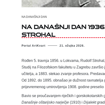
NA DANAŠNJI DAN
Na današnji dan 1936
Strohal
Portal ArtKvart
21. ožujka 2026.
Rođen 5. travnja 1856. u Lokvama, Rudolf Strohal, hrv
Studij na Filozofskom fakultetu u Zagrebu završio 
učitelja, a 1883. stekao zvanje profesora. Predavao
Od 1892. do 1895. obnašao je dužnost ravnatelja 
prijevremenog umirovljenja 1908. godine preselio
Bavio se proučavanjem riječkih i gorskokotarskih 
Današnje oštarijsko narječje
(1910) i
Dijalekt gra