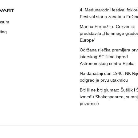
KVART
4. Međunarodni festival foklora
Festival starih zanata u Fuži
ssum
Marina Fernežir u Crikvenici
ting
predstavila „Hommage grado
Europe“
Održana riječka premijera pr
istarskog SF filma ispred
Astronomskog centra Rijeka
Na današnji dan 1946. NK Rij
odigrao je prvu utakmicu
Biti ili ne biti glumac: Šušljik i
između Shakespearea, sumnje
pozornice