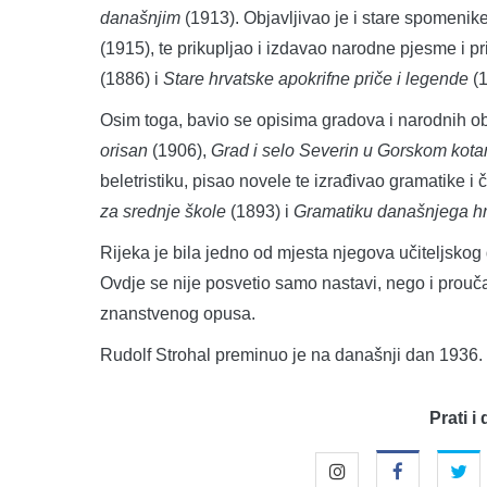
današnjim
(1913). Objavljivao je i stare spomenik
(1915), te prikupljao i izdavao narodne pjesme i pr
(1886) i
Stare hrvatske apokrifne priče i legende
(1
Osim toga, bavio se opisima gradova i narodnih ob
orisan
(1906),
Grad i selo Severin u Gorskom kota
beletristiku, pisao novele te izrađivao gramatike i
za srednje škole
(1893) i
Gramatiku današnjega hr
Rijeka je bila jedno od mjesta njegova učiteljskog d
Ovdje se nije posvetio samo nastavi, nego i prouča
znanstvenog opusa.
Rudolf Strohal preminuo je na današnji dan 1936.
Prati i 