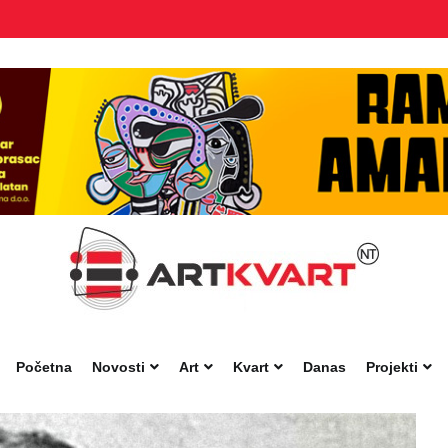
Početna
Novosti
Art
Kvart
Danas
Projekti