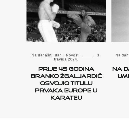
Na današnji dan
|
Novosti
3.
Na dan
travnja 2024.
Prije 45 godina
Na d
Branko Žgaljardić
umr
osvojio titulu
prvaka Europe u
karateu