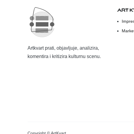
ART 
Impre
Marke
Artkvart prati, objavljuje, analizira,
komentira i kritizira kulturnu scenu.
Copyright © ArtKvart