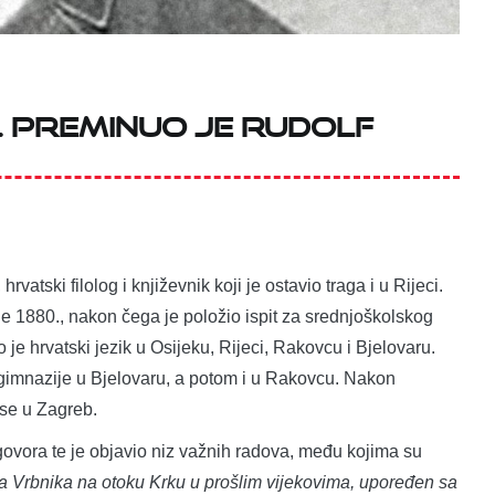
. preminuo je Rudolf
atski filolog i književnik koji je ostavio traga i u Rijeci.
je 1880., nakon čega je položio ispit za srednjoškolskog
 je hrvatski jezik u Osijeku, Rijeci, Rakovcu i Bjelovaru.
gimnazije u Bjelovaru, a potom i u Rakovcu. Nakon
 se u Zagreb.
govora te je objavio niz važnih radova, među kojima su
da Vrbnika na otoku Krku u prošlim vijekovima, upoređen sa