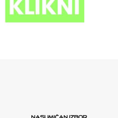
Nasumičan izbor