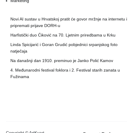
Marketing
Novi AI sustav u Hrvatskoj pratit će govor mržnje na internetu i
pripremati prijave DORH-u
Harfistički duo Ćiković na 70. Ljetnim priredbama u Krku
Linda Spicijarić i Goran Grudić pobjednici srpanjskog foto
natječaja
Na današnji dan 1910. preminuo je Janko Polić Kamov
4. Međunarodni festival foklora i 2. Festival starih zanata u
Fužinama
Copyright © ArtKvart