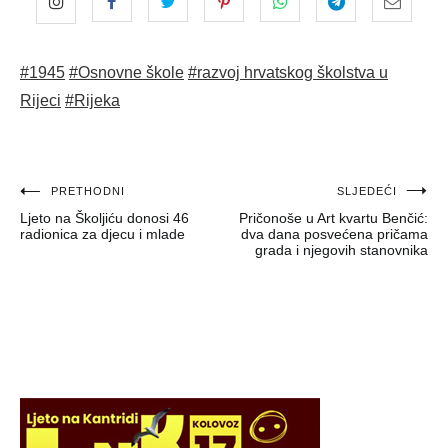
#1945
#Osnovne škole
#razvoj hrvatskog školstva u
Rijeci
#Rijeka
Navigacija
PRETHODNI
SLJEDEĆI
Ljeto na Školjiću donosi 46
Pričonoše u Art kvartu Benčić:
objava
radionica za djecu i mlade
dva dana posvećena pričama
grada i njegovih stanovnika