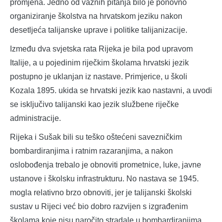
promjena. Jedno od važnih pitanja bilo je ponovno
organiziranje školstva na hrvatskom jeziku nakon
desetljeća talijanske uprave i politike talijanizacije.
Između dva svjetska rata Rijeka je bila pod upravom
Italije, a u pojedinim riječkim školama hrvatski jezik
postupno je uklanjan iz nastave. Primjerice, u školi
Kozala 1895. ukida se hrvatski jezik kao nastavni, a uvodi
se isključivo talijanski kao jezik službene riječke
administracije.
Rijeka i Sušak bili su teško oštećeni savezničkim
bombardiranjima i ratnim razaranjima, a nakon
oslobođenja trebalo je obnoviti prometnice, luke, javne
ustanove i školsku infrastrukturu. No nastava se 1945.
mogla relativno brzo obnoviti, jer je talijanski školski
sustav u Rijeci već bio dobro razvijen s izgrađenim
školama koje nisu naročito stradale u bombardiranjima.