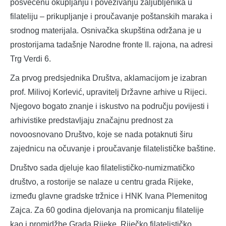
posvećenu okupljanju i povezivanju zaljubljenika u
filateliju – prikupljanje i proučavanje poštanskih maraka i
srodnog materijala. Osnivačka skupština održana je u
prostorijama tadašnje Narodne fronte II. rajona, na adresi
Trg Verdi 6.
Za prvog predsjednika Društva, aklamacijom je izabran
prof. Milivoj Korlević, upravitelj Državne arhive u Rijeci.
Njegovo bogato znanje i iskustvo na području povijesti i
arhivistike predstavljaju značajnu prednost za
novoosnovano Društvo, koje se nada potaknuti širu
zajednicu na očuvanje i proučavanje filatelističke baštine.
Društvo sada djeluje kao filatelističko-numizmatičko
društvo, a rostorije se nalaze u centru grada Rijeke,
između glavne gradske tržnice i HNK Ivana Plemenitog
Zajca. Za 60 godina djelovanja na promicanju filatelije
kao i promidžbe Grada Rijeke, Riječko filatelističko