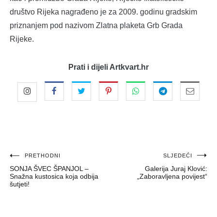
društvo Rijeka nagrađeno je za 2009. godinu gradskim
priznanjem pod nazivom Zlatna plaketa Grb Grada
Rijeke.
Prati i dijeli Artkvart.hr
Navigacija
PRETHODNI
SLJEDEĆI
SONJA ŠVEC ŠPANJOL –
Galerija Juraj Klović:
objava
Snažna kustosica koja odbija
„Zaboravljena povijest“
šutjeti!