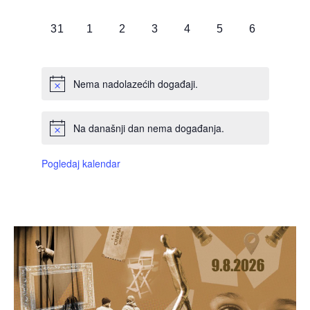
DOGAĐAJI,
DOGAĐAJI,
DOGAĐAJI,
DOGAĐAJI,
DOGAĐAJI,
DOGAĐAJI,
DOGAĐAJI
0
0
0
0
0
0
0
31
1
2
3
4
5
6
DOGAĐAJI,
DOGAĐAJI,
DOGAĐAJI,
DOGAĐAJI,
DOGAĐAJI,
DOGAĐAJI,
DOGAĐAJI
Nema nadolazećih događaji.
Na današnji dan nema događanja.
Pogledaj kalendar