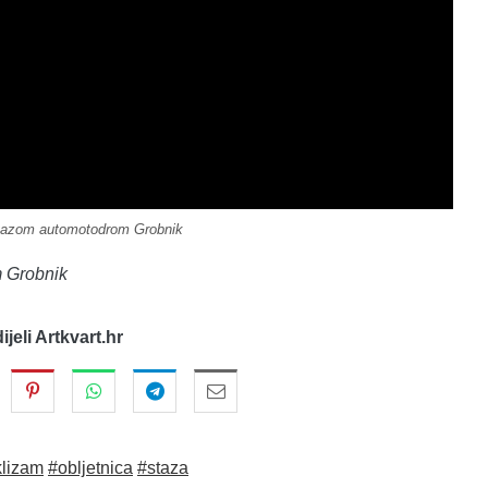
tazom automotodrom Grobnik
om Grobnik
dijeli Artkvart.hr
klizam
#obljetnica
#staza