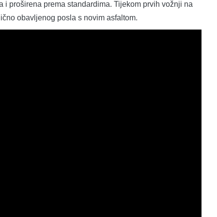
na i proširena prema standardima. Tijekom prvih vožnji na
dlično obavljenog posla s novim asfaltom.