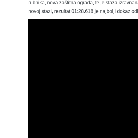
rubnika, nova zaštitna ograda, te je staza izravna
novoj stazi, rezultat 01:28.618 je najbolji dokaz o