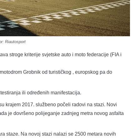
or: Riautosport
 stroge kriterije svjetske auto i moto federacije (FIA i
motodrom Grobnik od turističkog , europskog pa do
estiranja ili određenih manifestacija.
u krajem 2017. službeno počeli radovi na stazi. Novi
kada je dovršeno polijeganje zadnjeg metra novog asfalta
ra staze. Na novoj stazi nalazi se 2500 metara novih