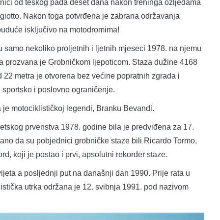
 bolnici od teškog pada deset dana nakon treninga ozljedama
ggiotto. Nakon toga potvrđena je zabrana održavanja
ubuduće isključivo na motodromima!
 u samo nekoliko proljetnih i ljetnih mjeseci 1978. na njemu
, a prozvana je Grobničkom ljepoticom. Staza dužine 4168
 22 metra je otvorena bez većine popratnih zgrada i
e sportsko i poslovno ograničenje.
 je motociklističkoj legendi, Branku Bevandi.
etskog prvenstva 1978. godine bila je predviđena za 17.
ano da su pobjednici grobničke staze bili Ricardo Tormo,
, koji je postao i prvi, apsolutni rekorder staze.
ijeta a posljednji put na današnji dan 1990. Prije rata u
stička utrka održana je 12. svibnja 1991. pod nazivom