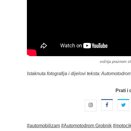
vožnja praznom s
Istaknuta fotografija i dijelovi teksta: Automotodr
Prati i 
#automobilizam
#Automotodrom Grobnik
#motoci