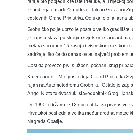
ranije bio pobjednik te iste Preluke, a u riječkoj
je podlegao mladi 23-godišnji Talijan Giovanni Zi
cestovnih Grand Prix utrka. Odluka je bila jasna 
Grobničko polje ubrzo je postalo veliko gradilište,
je izrasla staza po strogim svjetskim standardima
metara s ukupno 15 zavoja i visinskom razlikom od
sadržaja, što će do danas ostati najveći problem t
Čast da proveze prvi službeni počasni krug pripala
Kalendarom FIM-e posljednja Grand Prix utrka Svj
rujan na Automotodromu Grobniku. Ostalo je zapis
Angel Nieto te dvostruki slavodobitnik Greg Hansford
Do 1990. održano je 13 moto utrka za
prvenstvo sv
Hrvatskoj posljednja velika međunarodna motocikli
Nagrada Opatije.