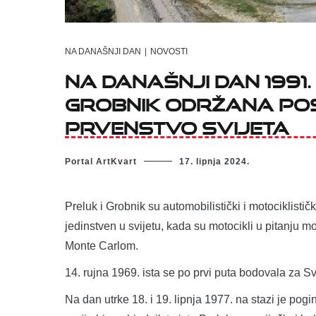
NA DANAŠNJI DAN
|
NOVOSTI
Na današnji dan 199
Grobnik održana po
prvenstvo svijeta
Portal ArtKvart
17. lipnja 2024.
Preluk i Grobnik su automobilistički i motociklisti
jedinstven u svijetu, kada su motocikli u pitanju
Monte Carlom.
14. rujna 1969. ista se po prvi puta bodovala za S
Na dan utrke 18. i 19. lipnja 1977. na stazi je pog