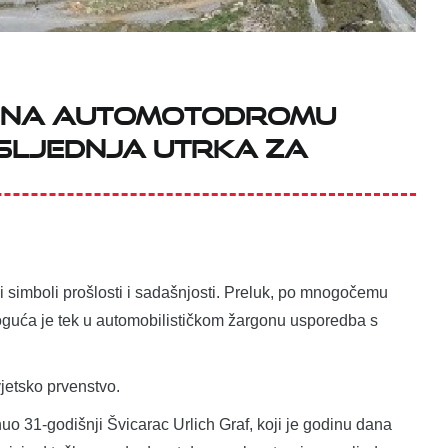
1. na automotodromu
sljednja utrka za
čki simboli prošlosti i sadašnjosti. Preluk, po mnogočemu
 moguća je tek u automobilističkom žargonu usporedba s
vjetsko prvenstvo.
inuo 31-godišnji Švicarac Urlich Graf, koji je godinu dana