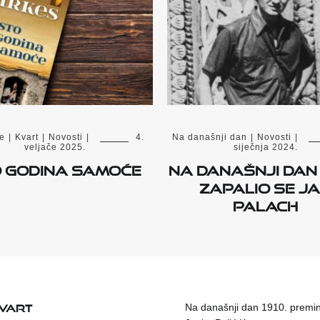
e
|
Kvart
|
Novosti
|
4.
Na današnji dan
|
Novosti
|
veljače 2025.
siječnja 2024.
 godina samoće
Na današnji dan 
zapalio se J
Palach
KVART
Na današnji dan 1910. premin