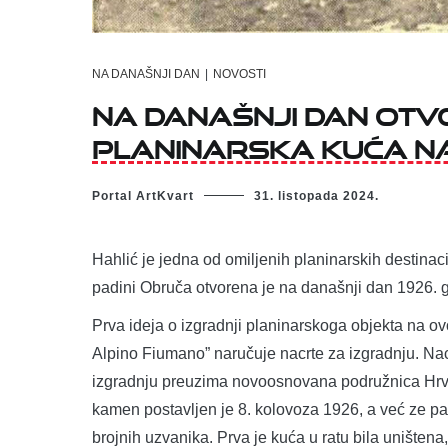
NA DANAŠNJI DAN
|
NOVOSTI
Na današnji dan ot
planinarska kuća na
Portal ArtKvart
31. listopada 2024.
Hahlić je jedna od omiljenih planinarskih destinac
padini Obruča otvorena je na današnji dan 1926. 
Prva ideja o izgradnji planinarskoga objekta na ov
Alpino Fiumano” naručuje nacrte za izgradnju. Nacrti
izgradnju preuzima novoosnovana podružnica Hrva
kamen postavljen je 8. kolovoza 1926, a već ze p
brojnih uzvanika. Prva je kuća u ratu bila uništen