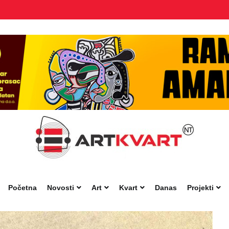
Početna
Novosti
Art
Kvart
Danas
Projekti