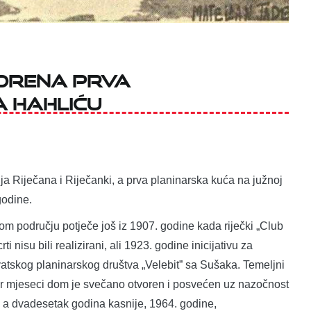
vorena prva
 Hahliću
ija Riječana i Riječanki, a prva planinarska kuća na južnoj
godine.
om području potječe još iz 1907. godine kada riječki „Club
 nisu bili realizirani, ali 1923. godine inicijativu za
tskog planinarskog društva „Velebit” sa Sušaka. Temeljni
ar mjeseci dom je svečano otvoren i posvećen uz nazočnost
a, a dvadesetak godina kasnije, 1964. godine,