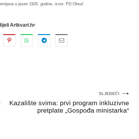
nimljena u jesen 1926. godine, izvor: PD Obruč
dijeli Artkvart.hr
SLJEDEĆI
u
Kazalište svima: prvi program inkluzivne
pretplate „Gospođa ministarka“