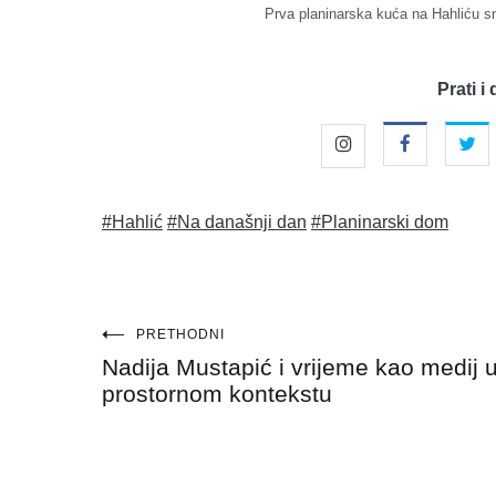
Prva planinarska kuća na Hahliću s
Prati i 
#Hahlić
#Na današnji dan
#Planinarski dom
Navigacija
PRETHODNI
Nadija Mustapić i vrijeme kao medij 
objava
prostornom kontekstu