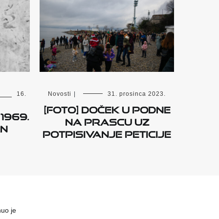
16.
Novosti
|
31. prosinca 2023.
[FOTO] Doček u podne
1969.
na Prascu uz
an
potpisivanje peticije
uo je