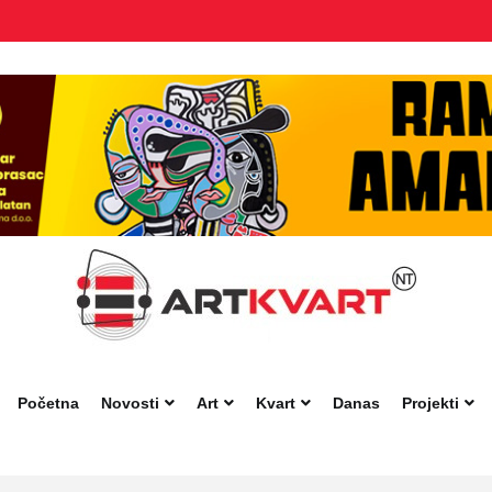
Početna
Novosti
Art
Kvart
Danas
Projekti