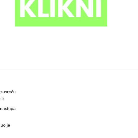
 susreću
nik
 nastupa
uo je