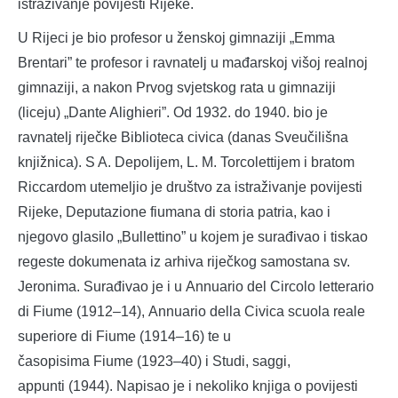
istraživanje povijesti Rijeke.
U Rijeci je bio profesor u ženskoj gimnaziji „Emma
Brentari” te profesor i ravnatelj u mađarskoj višoj realnoj
gimnaziji, a nakon Prvog svjetskog rata u gimnaziji
(liceju) „Dante Alighieri”. Od 1932. do 1940. bio je
ravnatelj riječke Biblioteca civica (danas Sveučilišna
knjižnica). S A. Depolijem, L. M. Torcolettijem i bratom
Riccardom utemeljio je društvo za istraživanje povijesti
Rijeke, Deputazione fiumana di storia patria, kao i
njegovo glasilo „Bullettino” u kojem je surađivao i tiskao
regeste dokumenata iz arhiva riječkog samostana sv.
Jeronima. Surađivao je i u Annuario del Circolo letterario
di Fiume (1912–14), Annuario della Civica scuola reale
superiore di Fiume (1914–16) te u
časopisima Fiume (1923–40) i Studi, saggi,
appunti (1944). Napisao je i nekoliko knjiga o povijesti