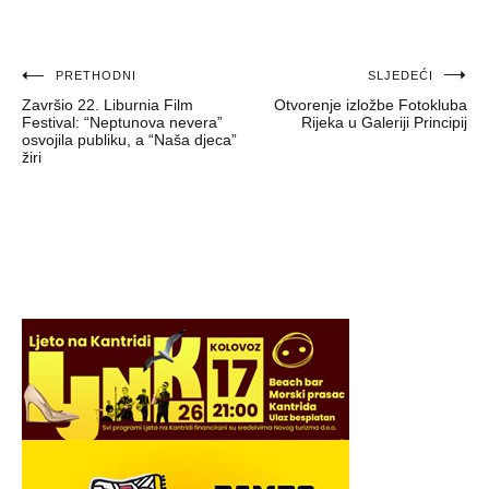
Navigacija
PRETHODNI
SLJEDEĆI
Završio 22. Liburnia Film
Otvorenje izložbe Fotokluba
objava
Festival: “Neptunova nevera”
Rijeka u Galeriji Principij
osvojila publiku, a “Naša djeca”
žiri