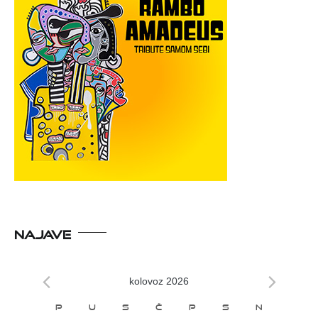
NAJAVE
kolovoz 2026
Kalendar
P
U
S
Č
P
S
N