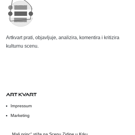
Artkvart prati, objavljuje, analizira, komentira i kritizira
kulturnu scenu.
ART KVART
Impressum
Marketing
„Mali princ“ stiže na Scenu Zidine u Krku