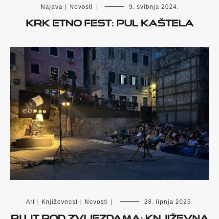
Najava
|
Novosti
|
9. svibnja 2024.
Krk Etno Fest: Pul Kaštela
Art
|
Književnost
|
Novosti
|
28. lipnja 2025.
Ri Lit pod zvijezdama: književna