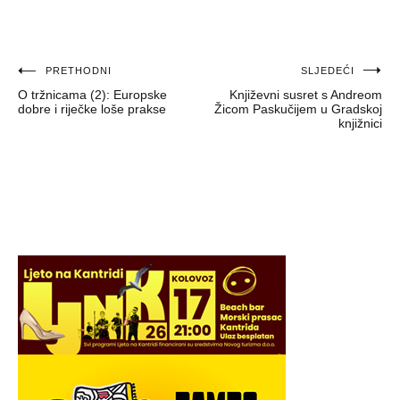
Navigacija
PRETHODNI
SLJEDEĆI
O tržnicama (2): Europske
Književni susret s Andreom
objava
dobre i riječke loše prakse
Žicom Paskučijem u Gradskoj
knjižnici