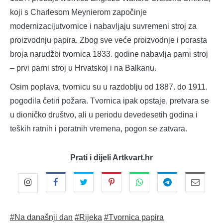
koji s Charlesom Meynierom započinje
modernizacijutvornice i nabavljaju suvremeni stroj za
proizvodnju papira. Zbog sve veće proizvodnje i porasta
broja narudžbi tvornica 1833. godine nabavlja parni stroj
– prvi parni stroj u Hrvatskoj i na Balkanu.
Osim poplava, tvornicu su u razdoblju od 1887. do 1911.
pogodila četiri požara. Tvornica ipak opstaje, pretvara se
u dioničko društvo, ali u periodu devedesetih godina i
teških ratnih i poratnih vremena, pogon se zatvara.
Prati i dijeli Artkvart.hr
#Na današnji dan
#Rijeka
#Tvornica papira