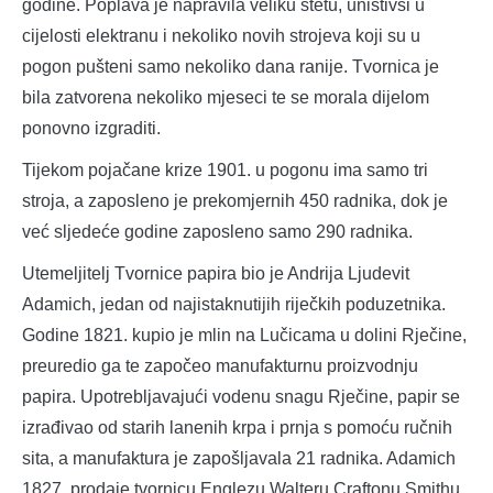
godine. Poplava je napravila veliku štetu, uništivši u
cijelosti elektranu i nekoliko novih strojeva koji su u
pogon pušteni samo nekoliko dana ranije. Tvornica je
bila zatvorena nekoliko mjeseci te se morala dijelom
ponovno izgraditi.
Tijekom pojačane krize 1901. u pogonu ima samo tri
stroja, a zaposleno je prekomjernih 450 radnika, dok je
već sljedeće godine zaposleno samo 290 radnika.
Utemeljitelj Tvornice papira bio je Andrija Ljudevit
Adamich, jedan od najistaknutijih riječkih poduzetnika.
Godine 1821. kupio je mlin na Lučicama u dolini Rječine,
preuredio ga te započeo manufakturnu proizvodnju
papira. Upotrebljavajući vodenu snagu Rječine, papir se
izrađivao od starih lanenih krpa i prnja s pomoću ručnih
sita, a manufaktura je zapošljavala 21 radnika. Adamich
1827. prodaje tvornicu Englezu Walteru Craftonu Smithu,