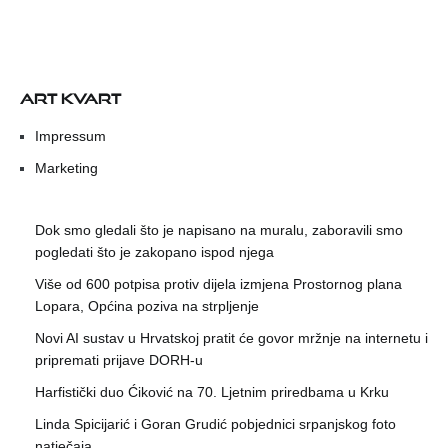
ART KVART
Impressum
Marketing
Dok smo gledali što je napisano na muralu, zaboravili smo
pogledati što je zakopano ispod njega
Više od 600 potpisa protiv dijela izmjena Prostornog plana
Lopara, Općina poziva na strpljenje
Novi AI sustav u Hrvatskoj pratit će govor mržnje na internetu i
pripremati prijave DORH-u
Harfistički duo Ćiković na 70. Ljetnim priredbama u Krku
Linda Spicijarić i Goran Grudić pobjednici srpanjskog foto
natječaja