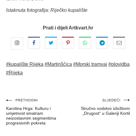
Istaknuta fotografija: Riječko kupalište
Prati i dijeli Artkvart.hr
#kupalište Rijeka
#Martinšćica
#Morski tramvaj
#plovidba
#Rijeka
Navigacija
PRETHODNI
SLJEDEĆI
Karolina Hrga: Kulturu i
Stručno vodstvo izložbom
objava
umjetnost smatram
„Drugost“ u Galeriji Kortil
neizostavnim segmentima
progresivnih pokreta