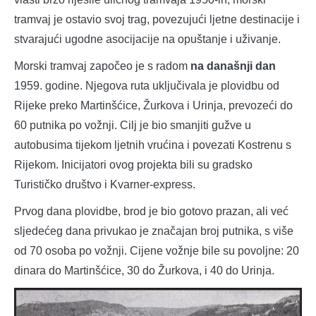
tramvaj je ostavio svoj trag, povezujući ljetne destinacije i
stvarajući ugodne asocijacije na opuštanje i uživanje.
Morski tramvaj započeo je s radom
na današnji dan
1959. godine. Njegova ruta uključivala je plovidbu od
Rijeke preko Martinšćice, Žurkova i Urinja, prevozeći do
60 putnika po vožnji. Cilj je bio smanjiti gužve u
autobusima tijekom ljetnih vrućina i povezati Kostrenu s
Rijekom. Inicijatori ovog projekta bili su gradsko
Turističko društvo i Kvarner-express.
Prvog dana plovidbe, brod je bio gotovo prazan, ali već
sljedećeg dana privukao je značajan broj putnika, s više
od 70 osoba po vožnji. Cijene vožnje bile su povoljne: 20
dinara do Martinšćice, 30 do Žurkova, i 40 do Urinja.