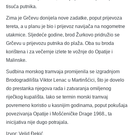
tisuća putnika.
Zima je Grčevu donijela nove zadatke, poput prijevoza
tereta, a u planu je bio i prijevoz navijača na nogometne
utakmice. Sljedeće godine, brod Žurkovo pridružio se
Grčevu u prijevozu putnika do plaža. Oba su broda
korištena i za večernje izlete te vožnje do Opatije i
Malinske.
Sudbina morskog tramvaja promijenila se izgradnjom
Brodogradilišta Viktor Lenac u Martinšćici, što je dovelo
do prestanka njegova rada i zatvaranja omiljenog
riječkog kupališta. Iako se termin morski tramvaj
povremeno koristio u kasnijim godinama, poput pokušaja
povezivanja Opatije i Mošćeničke Drage 1968., ta
inicijativa nije dugo potrajala.
Izvor: Velid Đekić