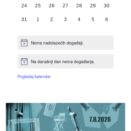
0
0
0
0
0
0
0
24
25
26
27
28
29
30
DOGAĐAJI,
DOGAĐAJI,
DOGAĐAJI,
DOGAĐAJI,
DOGAĐAJI,
DOGAĐAJI,
DOGAĐAJI
0
0
0
0
0
0
0
31
1
2
3
4
5
6
DOGAĐAJI,
DOGAĐAJI,
DOGAĐAJI,
DOGAĐAJI,
DOGAĐAJI,
DOGAĐAJI,
DOGAĐAJI
Nema nadolazećih događaji.
Na današnji dan nema događanja.
Pogledaj kalendar