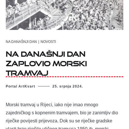
NA DANAŠNJI DAN
|
NOVOSTI
Na današnji dan
zaplovio Morski
tramvaj
Portal ArtKvart
25. srpnja 2024.
Morski tramvaj u Rijeci, iako nije imao mnogo
zajedničkog s kopnenim tramvajem, bio je zanimljiv dio
riječke povijesti prijevoza. Dok su se riječke gradske
vlasti brzo riješile uličnog tramvaja 1950-ih, morski