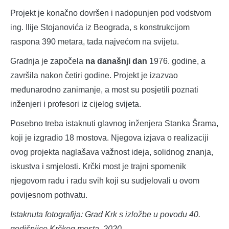
Projekt je konačno dovršen i nadopunjen pod vodstvom
ing. Ilije Stojanovića iz Beograda, s konstrukcijom
raspona 390 metara, tada najvećom na svijetu.
Gradnja je započela
na današnji dan
1976. godine, a
završila nakon četiri godine. Projekt je izazvao
međunarodno zanimanje, a most su posjetili poznati
inženjeri i profesori iz cijelog svijeta.
Posebno treba istaknuti glavnog inženjera Stanka Šrama,
koji je izgradio 18 mostova. Njegova izjava o realizaciji
ovog projekta naglašava važnost ideja, solidnog znanja,
iskustva i smjelosti. Krčki most je trajni spomenik
njegovom radu i radu svih koji su sudjelovali u ovom
povijesnom pothvatu.
Istaknuta fotografija: Grad Krk s izložbe u povodu 40.
godišnjice Krčkog mosta, 2020.