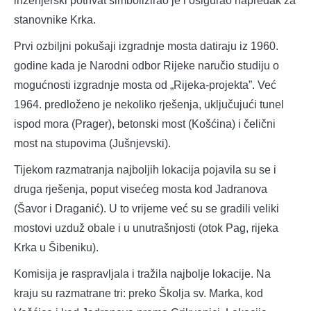
inženjerski pothvat simbolizirao je i osigurao napredak za
stanovnike Krka.
Prvi ozbiljni pokušaji izgradnje mosta datiraju iz 1960.
godine kada je Narodni odbor Rijeke naručio studiju o
mogućnosti izgradnje mosta od „Rijeka-projekta”. Već
1964. predloženo je nekoliko rješenja, uključujući tunel
ispod mora (Prager), betonski most (Košćina) i čelični
most na stupovima (Jušnjevski).
Tijekom razmatranja najboljih lokacija pojavila su se i
druga rješenja, poput visećeg mosta kod Jadranova
(Šavor i Draganić). U to vrijeme već su se gradili veliki
mostovi uzduž obale i u unutrašnjosti (otok Pag, rijeka
Krka u Šibeniku).
Komisija je raspravljala i tražila najbolje lokacije. Na
kraju su razmatrane tri: preko Školja sv. Marka, kod