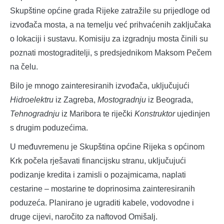
Skupštine općine grada Rijeke zatražile su prijedloge od
izvođača mosta, a na temelju već prihvaćenih zaključaka
o lokaciji i sustavu. Komisiju za izgradnju mosta činili su
poznati mostograditelji, s predsjednikom Maksom Pečem
na čelu.
Bilo je mnogo zainteresiranih izvođača, uključujući
Hidroelektru
iz Zagreba,
Mostogradnju
iz Beograda,
Tehnogradnju
iz Maribora te riječki
Konstruktor
ujedinjen
s drugim poduzećima.
U međuvremenu je Skupština općine Rijeka s općinom
Krk počela rješavati financijsku stranu, uključujući
podizanje kredita i zamisli o pozajmicama, naplati
cestarine – mostarine te doprinosima zainteresiranih
poduzeća. Planirano je ugraditi kabele, vodovodne i
druge cijevi, naročito za naftovod Omišalj.