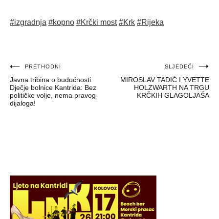
#izgradnja
#kopno
#Krčki most
#Krk
#Rijeka
Navigacija
PRETHODNI
SLJEDEĆI
Javna tribina o budućnosti
MIROSLAV TADIĆ I YVETTE
objava
Dječje bolnice Kantrida: Bez
HOLZWARTH NA TRGU
političke volje, nema pravog
KRČKIH GLAGOLJAŠA
dijaloga!