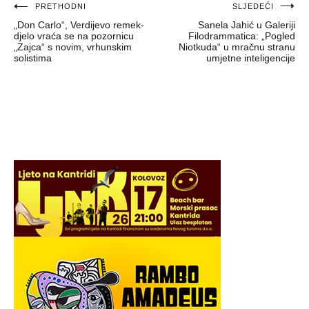
Navigacija
PRETHODNI
SLJEDEĆI
„Don Carlo“, Verdijevo remek-
Sanela Jahić u Galeriji
objava
djelo vraća se na pozornicu
Filodrammatica: „Pogled
„Zajca“ s novim, vrhunskim
Niotkuda“ u mračnu stranu
solistima
umjetne inteligencije