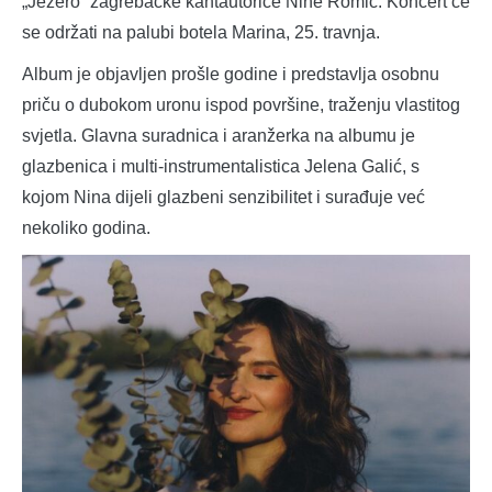
„Jezero“ zagrebačke kantautorice Nine Romić. Koncert će
se održati na palubi botela Marina, 25. travnja.
Album je objavljen prošle godine i predstavlja osobnu
priču o dubokom uronu ispod površine, traženju vlastitog
svjetla. Glavna suradnica i aranžerka na albumu je
glazbenica i multi-instrumentalistica Jelena Galić, s
kojom Nina dijeli glazbeni senzibilitet i surađuje već
nekoliko godina.