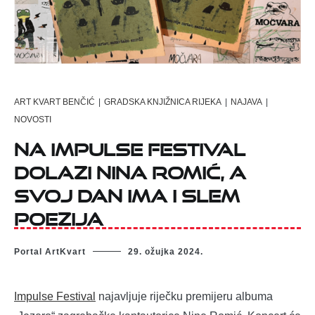
ART KVART BENČIĆ
|
GRADSKA KNJIŽNICA RIJEKA
|
NAJAVA
|
NOVOSTI
Na Impulse Festival
dolazi Nina Romić, a
svoj dan ima i slem
poezija
Portal ArtKvart
29. ožujka 2024.
Impulse Festival
najavljuje riječku premijeru albuma