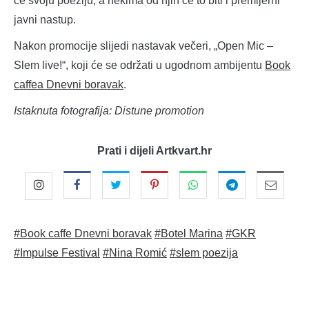
će svoju poeziju, a nekima od njih će to biti i premijerni
javni nastup.
Nakon promocije slijedi nastavak večeri, „Open Mic –
Slem live!“, koji će se održati u ugodnom ambijentu
Book
caffea Dnevni boravak
.
Istaknuta fotografija: Distune promotion
Prati i dijeli Artkvart.hr
#Book caffe Dnevni boravak
#Botel Marina
#GKR
#Impulse Festival
#Nina Romić
#slem poezija