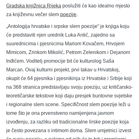
Gradska knjižnica Rijeka
poslužiti će kao idealno mjesto
za književnu večer slem
poezije
.
„Antologija hrvatske i srpske slem poezije“ je knjiga koju
će predstaviti njen urednik Luka Antić, zajedno sa
suurednicima i pjesnicima Mariom Kovačem, Hrvojem
Mimicom, Zrinkom Mikolić, Petrom Zelenikom i Dejanom
Inđićem. Voditelj promocije bit će kulturolog Saša
Marcan. Ovaj kulturni projekt, prvi takav u Hrvatskoj,
okupit će 64 pjesnika i pjesnikinja iz Hrvatske i Srbije koji
na 368 stranica predstavljaju svoju poeziju, uz kritičarsko-
teoretičarske tekstove koji daju presjek buntovne svjetske
i regionalne slem scene. Specifičnost slem poezije leži u
tome što je ona prvenstveno namijenjena javnom
izvođenju, za razliku od tradicionalne lirske poezije koja
je često povezana s intimom doma. Slem umjetnici izvest