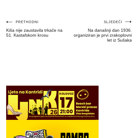
Navigacija
PRETHODNI
SLJEDEĆI
Kiša nije zaustavila trkače na
Na današnji dan 1936.
objava
51. Kastafskom krosu
organiziran je prvi zrakoplovni
let iz Sušaka