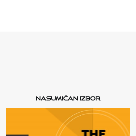
Nasumičan izbor