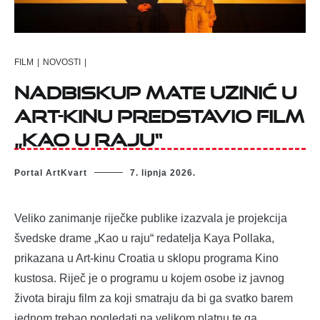
FILM
|
NOVOSTI
|
Nadbiskup Mate Uzinić u
Art-kinu predstavio film
„Kao u raju“
Portal ArtKvart
7. lipnja 2026.
Veliko zanimanje riječke publike izazvala je projekcija
švedske drame „Kao u raju“ redatelja Kaya Pollaka,
prikazana u Art-kinu Croatia u sklopu programa Kino
kustosa. Riječ je o programu u kojem osobe iz javnog
života biraju film za koji smatraju da bi ga svatko barem
jednom trebao pogledati na velikom platnu te ga