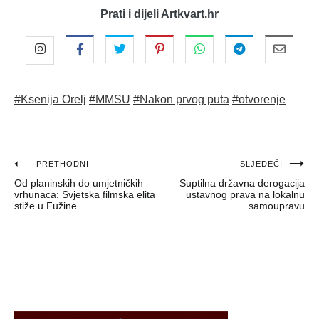
Prati i dijeli Artkvart.hr
#Ksenija Orelj
#MMSU
#Nakon prvog puta
#otvorenje
Navigacija
PRETHODNI
SLJEDEĆI
Od planinskih do umjetničkih
Suptilna državna derogacija
objava
vrhunaca: Svjetska filmska elita
ustavnog prava na lokalnu
stiže u Fužine
samoupravu