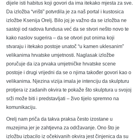
dijele isti habitus koji govori da ima itekako mjesta za sve.
Da izložba “vrišti” potvrdila je za naš portal i kustosica
izložbe Ksenija Orelj. Bilo joj je važno da se izložba ne
sastoji od radova fundusa već da se stvori nešto novo te
kako naslov sugerira – da se otvori put onima koji
stvaraju i itekako postoje unatoč “u kamen uklesanim”
velikanima hrvatske umjetnosti. Naglasak izložbe
poručuje da iza prvaka umjetničke hrvatske scene
postoje i drugi vrijedni da se o njima također govori kao o
velikanima. Njezina vizija imala je intenciju da skulpturu
protjera iz zadanih okvira te pokaže što skulptura u svojoj
srži može biti i predstavljati – živo tijelo spremno na
komunikaciju.
Orelj nam priča da takva praksa često izostane u
muzejima jer je zahtjevna za održavanje. Ono što je
izložbu izbacilo iz očekivanih okvira jest činjenica da su