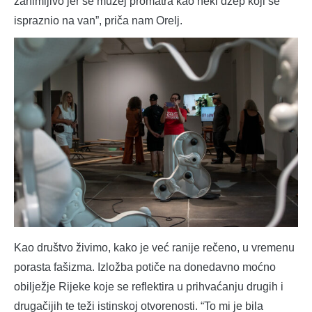
zanimljivo jer se muzej promatra kao neki džep koji se
ispraznio na van”, priča nam Orelj.
Kao društvo živimo, kako je već ranije rečeno, u vremenu
porasta fašizma. Izložba potiče na donedavno moćno
obilježje Rijeke koje se reflektira u prihvaćanju drugih i
drugačijih te teži istinskoj otvorenosti. “To mi je bila