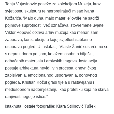
Tanja Vujasinović poseže za kolekcijom Muzeja, kroz
svjetlosnu skulpturu reinterpretirajući misao Ivana
Kožarića. ‘Malo duha, malo materije’ ovdje ne sadrži
pojmove suprotnosti, već označava istovremene uvjete.
Viktor Popović otkriva arhiv muzeja kao mehanizam
zaborava, konstrukciju u kojoj svjetlost sablasno
usporava pogled. U instalaciji Vlaste Žanić susrećemo se
s neprekidnom petljom, kolažem osobnih bilješki,
odbačenih materijala i arhivskih tragova. Instalacija
postaje arhitektura nevidljivih procesa, dnevničkog
zapisivanja, emocionalnog usporavanja, ponovnog
pogleda. Kristian Kožul gradi tijela u rastavljanju i
međusobnom nadomještanju, kao protetiku koja ne skriva
ranjivost nego je ističe.”
Istaknuta i ostale fotografije: Klara Stilinović Tušek