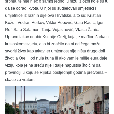
srpnja, te nije riječ o samoj jednoj u nizu izložbi koje su tu
da se odradi kvota. U njoj su sudjelovali umjetnici i
umjetnice iz raznih dijelova Hrvatske, a to su: Kristian
Kožul, Vedran Perkov, Viktor Popović, Gaia Radić, Igor
Ruf, Sara Salamon, Tanja Vujasinović, Vlasta Žanić.
Upravo takav odabir Ksenije Orelj, koja je mađioničarka u
kustoskom svijetu, a to bi značilo da ni od čega može
stvoriti život kao takav jer umjetnost nije ništa drugo doli
život, a Orelj i od nula kuna ili ako vam je milije eura daje
viziju koja je na sreću nije i dalje napustila što čini da
provinciji u koju se Rijeka posljednjih godina pretvorila –
skače za vratom.