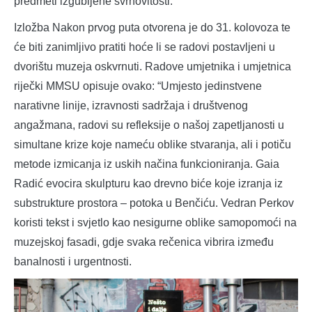
predmeti izgubljene svrhovitosti.
Izložba Nakon prvog puta otvorena je do 31. kolovoza te
će biti zanimljivo pratiti hoće li se radovi postavljeni u
dvorištu muzeja oskvrnuti. Radove umjetnika i umjetnica
riječki MMSU opisuje ovako: “Umjesto jedinstvene
narativne linije, izravnosti sadržaja i društvenog
angažmana, radovi su refleksije o našoj zapetljanosti u
simultane krize koje nameću oblike stvaranja, ali i potiču
metode izmicanja iz uskih načina funkcioniranja. Gaia
Radić evocira skulpturu kao drevno biće koje izranja iz
substrukture prostora – potoka u Benčiću. Vedran Perkov
koristi tekst i svjetlo kao nesigurne oblike samopomoći na
muzejskoj fasadi, gdje svaka rečenica vibrira između
banalnosti i urgentnosti.