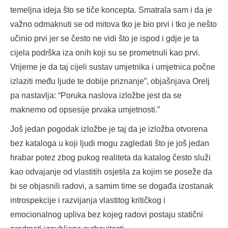
temeljna ideja što se tiče koncepta. Smatrala sam i da je
važno odmaknuti se od mitova tko je bio prvi i tko je nešto
učinio prvi jer se često ne vidi što je ispod i gdje je ta
cijela podrška iza onih koji su se prometnuli kao prvi.
Vrijeme je da taj cijeli sustav umjetnika i umjetnica počne
izlaziti među ljude te dobije priznanje”, objašnjava Orelj
pa nastavlja: “Poruka naslova izložbe jest da se
maknemo od opsesije prvaka umjetnosti.”
Još jedan pogodak izložbe je taj da je izložba otvorena
bez kataloga u koji ljudi mogu zagledati što je još jedan
hrabar potez zbog pukog realiteta da katalog često služi
kao odvajanje od vlastitih osjetila za kojim se poseže da
bi se objasnili radovi, a samim time se događa izostanak
introspekcije i razvijanja vlastitog kritičkog i
emocionalnog upliva bez kojeg radovi postaju statični