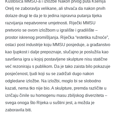
Kustosica MMSU-a i izložbe Nakon prvog puta Ksenija
Orelj ne zaboravlja velikane, ali shvaća da nakon prvih
dolaze drugi te da je to jedina ispravna putanja tijeka
razvijanja nepatvorene umjetnosti. Riječki MMSU
pretvorio se ovom izložbom u igralište i gradilište –
prostor iskrenog promišljanja. Riječka “estetika ružnoće”,
ostaci post industrije koju MMSU posjeduje, a građanstvo
kao ljupkost i dalje prepoznaje, slučajno je poslužila kao
savršena igra u kojoj postavljene skulpture nisu statične
već rezoniraju s publikom. Da je tako zaista bilo pokazuje
posjećenost, ljudi koji su se zadržali dugo nakon
odgledane izložbe. Na izložbi, moglo bi se slobodno
kazati, nema tko nije bio. A skulpture, premda različite u
izričaju činile su homogenu masu zbiljskog diverziteta –
svega onoga što Rijeka u suštini jest, a možda je
zaboravila biti.