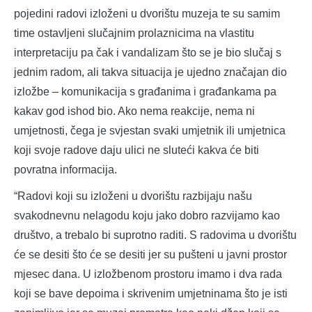
pojedini radovi izloženi u dvorištu muzeja te su samim
time ostavljeni slučajnim prolaznicima na vlastitu
interpretaciju pa čak i vandalizam što se je bio slučaj s
jednim radom, ali takva situacija je ujedno značajan dio
izložbe – komunikacija s građanima i građankama pa
kakav god ishod bio. Ako nema reakcije, nema ni
umjetnosti, čega je svjestan svaki umjetnik ili umjetnica
koji svoje radove daju ulici ne sluteći kakva će biti
povratna informacija.
“Radovi koji su izloženi u dvorištu razbijaju našu
svakodnevnu nelagodu koju jako dobro razvijamo kao
društvo, a trebalo bi suprotno raditi. S radovima u dvorištu
će se desiti što će se desiti jer su pušteni u javni prostor
mjesec dana. U izložbenom prostoru imamo i dva rada
koji se bave depoima i skrivenim umjetninama što je isti