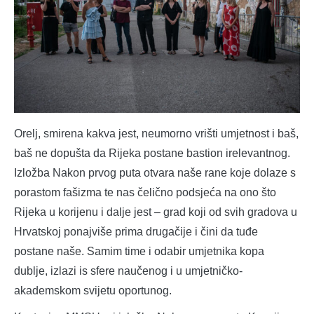
Orelj, smirena kakva jest, neumorno vrišti umjetnost i baš,
baš ne dopušta da Rijeka postane bastion irelevantnog.
Izložba Nakon prvog puta otvara naše rane koje dolaze s
porastom fašizma te nas čelično podsjeća na ono što
Rijeka u korijenu i dalje jest – grad koji od svih gradova u
Hrvatskoj ponajviše prima drugačije i čini da tuđe
postane naše. Samim time i odabir umjetnika kopa
dublje, izlazi is sfere naučenog i u umjetničko-
akademskom svijetu oportunog.