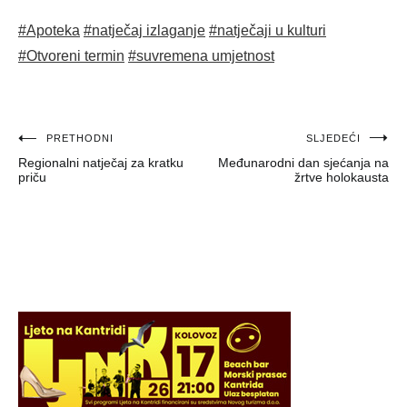
#Apoteka
#natječaj izlaganje
#natječaji u kulturi
#Otvoreni termin
#suvremena umjetnost
Navigacija
PRETHODNI
SLJEDEĆI
Regionalni natječaj za kratku
Međunarodni dan sjećanja na
objava
priču
žrtve holokausta