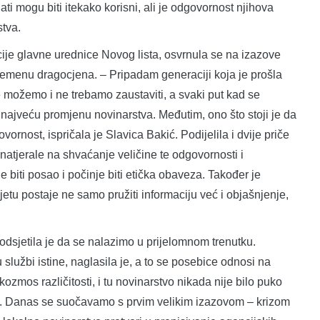
ati mogu biti itekako korisni, ali je odgovornost njihova
stva.
cije glavne urednice Novog lista, osvrnula se na izazove
vremenu dragocjena. – Pripadam generaciji koja je prošla
e možemo i ne trebamo zaustaviti, a svaki put kad se
 najveću promjenu novinarstva. Međutim, ono što stoji je da
ornost, ispričala je Slavica Bakić. Podijelila i dvije priče
natjerale na shvaćanje veličine te odgovornosti i
e biti posao i počinje biti etička obaveza. Također je
jetu postaje ne samo pružiti informaciju već i objašnjenje,
podsjetila je da se nalazimo u prijelomnom trenutku.
u službi istine, naglasila je, a to se posebice odnosi na
ozmos različitosti, i tu novinarstvo nikada nije bilo puko
et. Danas se suočavamo s prvim velikim izazovom – krizom