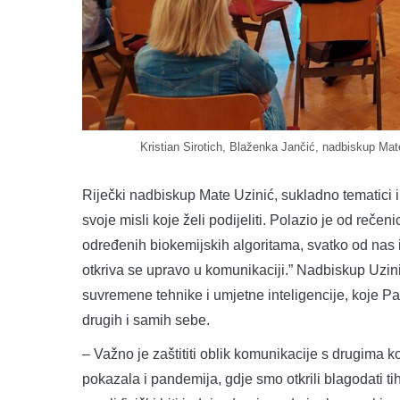
Kristian Sirotich, Blaženka Jančić, nadbiskup Mate
Riječki nadbiskup Mate Uzinić, sukladno tematici i 
svoje misli koje želi podijeliti. Polazio je od reče
određenih biokemijskih algoritama, svatko od nas im
otkriva se upravo u komunikaciji.” Nadbiskup Uzin
suvremene tehnike i umjetne inteligencije, koje Pa
drugih i samih sebe.
– Važno je zaštititi oblik komunikacije s drugima k
pokazala i pandemija, gdje smo otkrili blagodati 