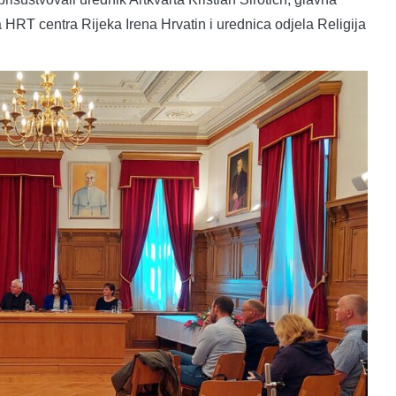
a HRT centra Rijeka Irena Hrvatin i urednica odjela Religija