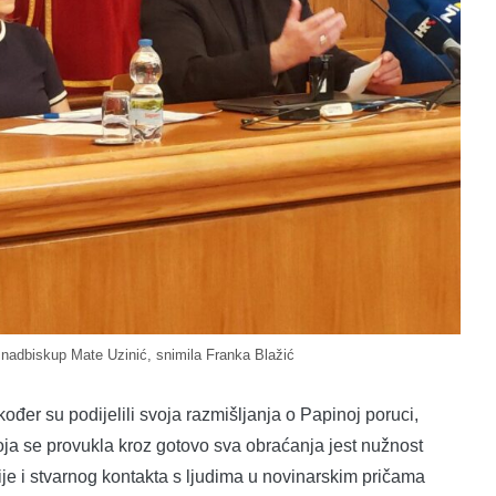
i nadbiskup Mate Uzinić, snimila Franka Blažić
kođer su podijelili svoja razmišljanja o Papinoj poruci,
koja se provukla kroz gotovo sva obraćanja jest nužnost
je i stvarnog kontakta s ljudima u novinarskim pričama