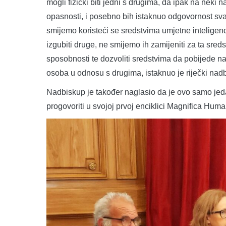
mogli fizički biti jedni s drugima, da ipak na neki
opasnosti, i posebno bih istaknuo odgovornost s
smijemo koristeći se sredstvima umjetne inteligen
izgubiti druge, ne smijemo ih zamijeniti za ta sreds
sposobnosti te dozvoliti sredstvima da pobijede 
osoba u odnosu s drugima, istaknuo je riječki nad
Nadbiskup je također naglasio da je ovo samo jed
progovoriti u svojoj prvoj enciklici Magnifica Huma