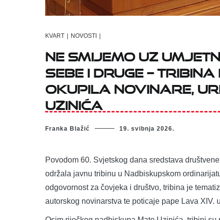
KVART
|
NOVOSTI
|
Ne smijemo uz umjetnu
sebe i druge – Tribin
okupila novinare, ur
Uzinića
Franka Blažić
19. svibnja 2026.
Povodom 60. Svjetskog dana sredstava društvene 
održala javnu tribinu u Nadbiskupskom ordinarijat
odgovornost za čovjeka i društvo, tribina je temati
autorskog novinarstva te poticaje pape Lava XIV. uz 
Osim riječkog nadbiskupa Mate Uzinića, tribini su p