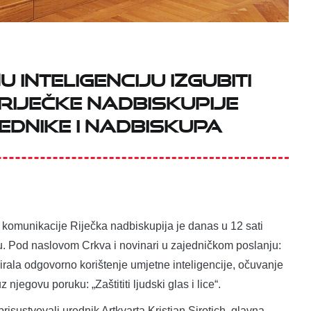
 inteligenciju izgubiti
a Riječke nadbiskupije
ednike i nadbiskupa
komunikacije Riječka nadbiskupija je danas u 12 sati
u. Pod naslovom Crkva i novinari u zajedničkom poslanju:
zirala odgovorno korištenje umjetne inteligencije, očuvanje
njegovu poruku: „Zaštititi ljudski glas i lice“.
risustvovali urednik Artkvarta Kristian Sirotich, glavna