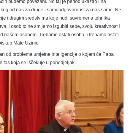
 način budemo povezani. No taj je period ukazao i na
vakog od nas za druge i samoodgovornost za nas same. Ne
cije i drugim sredstvima koje nudi suvremena tehnika
tva, i osobito ne smijemo izgubiti sebe, svoju kreativnost i
nad našom osobom. Trebamo ostati osoba, i trebamo ostati
biskup Mate Uzinić.
an od problema umjetne inteligencije o kojem će Papa
nitas koja se iščekuje u ponedjeljak.