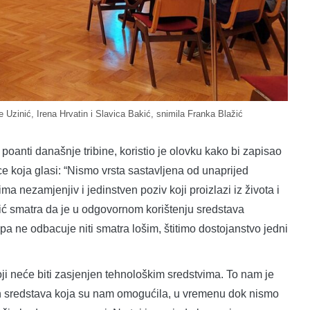
 Uzinić, Irena Hrvatin i Slavica Bakić, snimila Franka Blažić
poanti današnje tribine, koristio je olovku kako bi zapisao
nice koja glasi: “Nismo vrsta sastavljena od unaprijed
a nezamjenjiv i jedinstven poziv koji proizlazi iz života i
ić smatra da je u odgovornom korištenju sredstava
pa ne odbacuje niti smatra lošim, štitimo dostojanstvo jedni
oji neće biti zasjenjen tehnološkim sredstvima. To nam je
tih sredstava koja su nam omogućila, u vremenu dok nismo