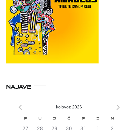
NAJAVE
kolovoz 2026
Kalendar
P
U
S
Č
P
S
N
od
0
0
0
0
0
0
0
27
28
29
30
31
1
2
DOGAĐAJI,
DOGAĐAJI,
DOGAĐAJI,
DOGAĐAJI,
DOGAĐAJI,
DOGAĐAJI,
DOGAĐAJI