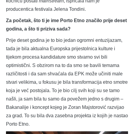
kočnicu postati
mainstream
, ispričala nam je
producentica festivala Jelena Tondini.
Za početak, što ti je ime Porto Etno značilo prije deset
godina, a što ti priziva sada?
Prije deset godina je to bio jedan ogromni entuzijazam,
tada je bila aktualna Europska prijestolnica kulture i
tijekom procesa kandidature smo stvarno svi bili
optimistični. S obzirom na to da smo se bavili temama
različitosti i da sam shvaćala da EPK može učiniti male
stvari velikima, u fokusu je bila transformacija etno smotre
koja je već postojala. To je bio cilj svih koji su se tamo
našli, ja sam bila tu samo da povežem jedno s drugim –
Bakanalije i koncept kojeg je Zoran Majstorović razvijao
za grad. To su bila dva zasebna projekta iz kojih je nastao
Porto Etno.