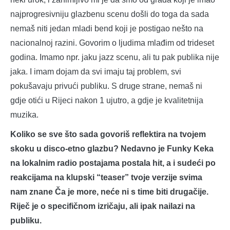
najprogresivniju glazbenu scenu došli do toga da sada
nemaš niti jedan mladi bend koji je postigao nešto na
nacionalnoj razini. Govorim o ljudima mlađim od trideset
godina. Imamo npr. jaku jazz scenu, ali tu pak publika nije
jaka. I imam dojam da svi imaju taj problem, svi
pokušavaju privući publiku. S druge strane, nemaš ni
gdje otići u Rijeci nakon 1 ujutro, a gdje je kvalitetnija
muzika.
Koliko se sve što sada govoriš reflektira na tvojem
skoku u disco-etno glazbu? Nedavno je Funky Keka
na lokalnim radio postajama postala hit, a i sudeći po
reakcijama na klupski “teaser” tvoje verzije svima
nam znane Ča je more, neće ni s time biti drugačije.
Riječ je o specifičnom izričaju, ali ipak nailazi na
publiku.