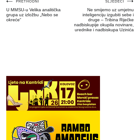
Navigacija
PRETHODNI
SLJEDEĆI
U MMSU-u Velika analitička
Ne smijemo uz umjetnu
objava
grupa uz izložbu „Nebo se
inteligenciju izgubiti sebe i
okreće“
druge – Tribina Riječke
nadbiskupije okupila novinare,
urednike i nadbiskupa Uzinića