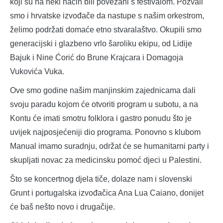
koji su na neki način bili povezani s festivalom. Pozvali
smo i hrvatske izvođače da nastupe s našim orkestrom,
želimo podržati domaće etno stvaralaštvo. Okupili smo
generacijski i glazbeno vrlo šaroliku ekipu, od Lidije
Bajuk i Nine Ćorić do Brune Krajcara i Domagoja
Vukovića Vuka.
Ove smo godine našim manjinskim zajednicama dali
svoju paradu kojom će otvoriti program u subotu, a na
Kontu će imati smotru folklora i gastro ponudu što je
uvijek najposjećeniji dio programa. Ponovno s klubom
Manual imamo suradnju, održat će se humanitarni party i
skupljati novac za medicinsku pomoć djeci u Palestini.
Što se koncertnog djela tiče, dolaze nam i slovenski
Grunt i portugalska izvođačica Ana Lua Caiano, donijet
će baš nešto novo i drugačije.