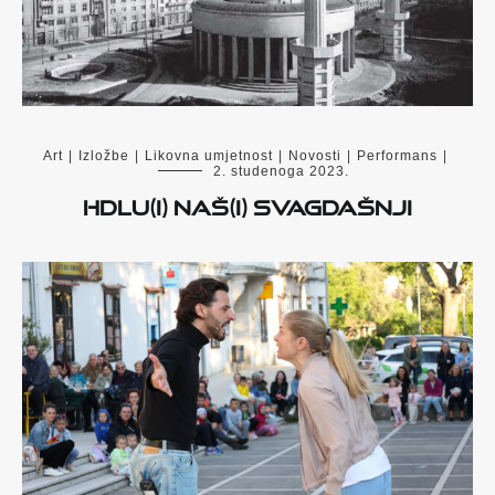
Art
|
Izložbe
|
Likovna umjetnost
|
Novosti
|
Performans
|
2. studenoga 2023.
HDLU(i) naš(i) svagdašnji