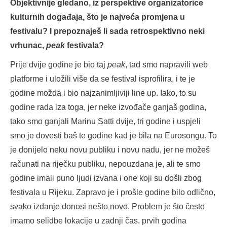
Objektivnije gledano, iz perspektive organizatorice
kulturnih događaja, što je najveća promjena u
festivalu? I prepoznaješ li sada retrospektivno neki
vrhunac,
peak
festivala?
Prije dvije godine je bio taj
peak
, tad smo napravili web
platforme i uložili više da se festival isprofilira, i te je
godine možda i bio najzanimljiviji line up. Iako, to su
godine rada iza toga, jer neke izvođače ganjaš godina,
tako smo ganjali Marinu Satti dvije, tri godine i uspjeli
smo je dovesti baš te godine kad je bila na Eurosongu. To
je donijelo neku novu publiku i novu nadu, jer ne možeš
računati na riječku publiku, nepouzdana je, ali te smo
godine imali puno ljudi izvana i one koji su došli zbog
festivala u Rijeku. Zapravo je i prošle godine bilo odlično,
svako izdanje donosi nešto novo. Problem je što često
imamo selidbe lokacije u zadnji čas, prvih godina