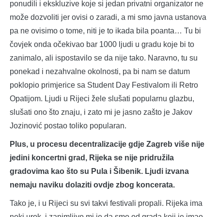
ponudili i ekskluzive koje si jedan privatni organizator ne
može dozvoliti jer ovisi o zaradi, a mi smo javna ustanova
pa ne ovisimo o tome, niti je to ikada bila poanta… Tu bi
čovjek onda očekivao bar 1000 ljudi u gradu koje bi to
zanimalo, ali ispostavilo se da nije tako. Naravno, tu su
ponekad i nezahvalne okolnosti, pa bi nam se datum
poklopio primjerice sa Student Day Festivalom ili Retro
Opatijom. Ljudi u Rijeci žele slušati popularnu glazbu,
slušati ono što znaju, i zato mi je jasno zašto je Jakov
Jozinović postao toliko popularan.
Plus, u procesu decentralizacije gdje Zagreb više nije
jedini koncertni grad, Rijeka se nije pridružila
gradovima kao što su Pula i Šibenik. Ljudi izvana
nemaju naviku dolaziti ovdje zbog koncerata.
Tako je, i u Rijeci su svi takvi festivali propali. Rijeka ima
neki urok, i zanimljivo mi je da smo od grada koji je imao