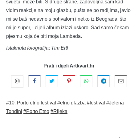
svijetu, može biti. S druge strane, zadovoljna sam kad
vidim reakcije na moju glazbu, pušta se po radijima, javio
mi se baš nedavno s pohvalom i netko iz Beograda, što
mi je super, i cijeli album izlazi uskoro. Sad samo čekam
pjesmu koja će biti moja Lambada.
Istaknuta
fotografija
:
Tim Ertl
Prati i dijeli Artkvart.hr
#10. Porto etno festival
#etno glazba
#festival
#Jelena
Tondini
#Porto Etno
#Rijeka