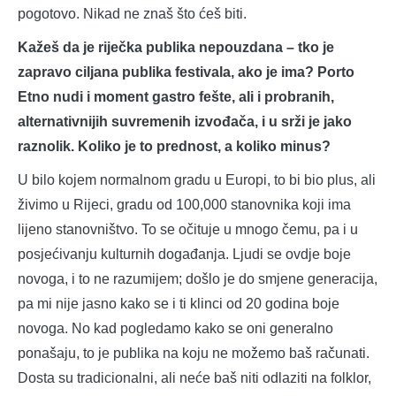
pogotovo. Nikad ne znaš što ćeš biti.
Kažeš da je riječka publika nepouzdana – tko je
zapravo ciljana publika festivala, ako je ima? Porto
Etno nudi i moment gastro fešte, ali i probranih,
alternativnijih suvremenih izvođača, i u srži je jako
raznolik. Koliko je to prednost, a koliko minus?
U bilo kojem normalnom gradu u Europi, to bi bio plus, ali
živimo u Rijeci, gradu od 100,000 stanovnika koji ima
lijeno stanovništvo. To se očituje u mnogo čemu, pa i u
posjećivanju kulturnih događanja. Ljudi se ovdje boje
novoga, i to ne razumijem; došlo je do smjene generacija,
pa mi nije jasno kako se i ti klinci od 20 godina boje
novoga. No kad pogledamo kako se oni generalno
ponašaju, to je publika na koju ne možemo baš računati.
Dosta su tradicionalni, ali neće baš niti odlaziti na folklor,