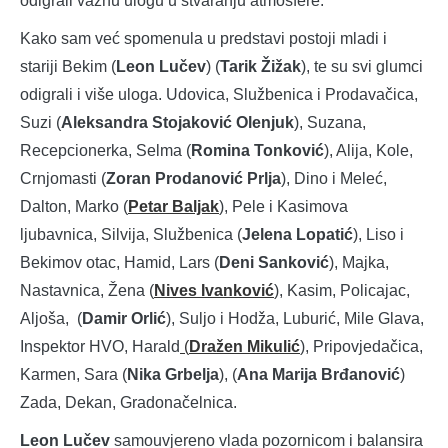
odigrali važnu ulogu u stvaranju atmosfere.
Kako sam već spomenula u predstavi postoji mladi i
stariji Bekim (
Leon Lučev
) (
Tarik Žižak
), te su svi glumci
odigrali i više uloga. Udovica, Službenica i Prodavačica,
Suzi (
Aleksandra Stojaković Olenjuk
), Suzana,
Recepcionerka, Selma (
Romina Tonković
), Alija, Kole,
Crnjomasti (
Zoran Prodanović Prlja
), Dino i Meleć,
Dalton, Marko (
Petar Baljak
), Pele i Kasimova
ljubavnica, Silvija, Službenica (
Jelena Lopatić
), Liso i
Bekimov otac, Hamid, Lars (
Deni Sanković
), Majka,
Nastavnica, Žena (
Nives Ivanković
), Kasim, Policajac,
Aljoša, (
Damir Orlić
), Suljo i Hodža, Luburić, Mile Glava,
Inspektor HVO, Harald
(
Dražen Mikulić
), Pripovjedačica,
Karmen, Sara (
Nika Grbelja
), (
Ana Marija Brđanović
)
Zada, Dekan, Gradonačelnica.
Leon Lučev
samouvjereno vlada pozornicom i balansira