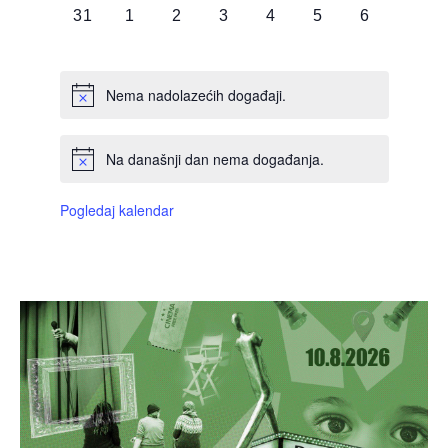
0
0
0
0
0
0
0
31
1
2
3
4
5
6
DOGAĐAJI,
DOGAĐAJI,
DOGAĐAJI,
DOGAĐAJI,
DOGAĐAJI,
DOGAĐAJI,
DOGAĐAJI
Nema nadolazećih događaji.
Na današnji dan nema događanja.
Pogledaj kalendar