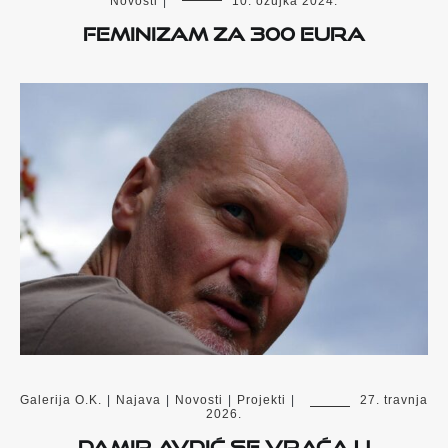
Novosti
|
10. ožujka 2024.
Feminizam za 300 eura
Galerija O.K.
|
Najava
|
Novosti
|
Projekti
|
27. travnja
2026.
Damir Avdić se vraća u