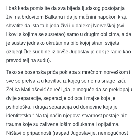
I baš kada pomislite da sva bijeda ljudskog postojanja
živi na brdovitom Balkanu i da je mučnini napokon kraj,
shvatite da ista ta bijeda živi i u dalekoj Norveškoj (svi
likovi s kojima se susretao) samo u drugim oblicima, a da
je sustav jednako okrutan na bilo kojoj strani svijeta
(izbjegličke sudbine iz bivše Jugoslavije dok je radio kao
prevoditelj na sudu).
Tako se bosanska priča poklapa s mračnom norveškom i
sve se pretvara u kovitlac iz kojeg se nema snage izići.
Željka Matijašević će reći „da je moguće da se preklapaju
dvije separacije, separacije od oca i majke koja je
psihološka, i druga separacija od domovine koja je
identitetska.“ Na taj način njegova stvarnost postaje niz
trauma koje su zalivene lošim odlukama i opijatima.
Ništavilo pripadnosti (raspad Jugoslavije, nemogućnost