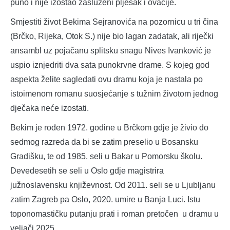
puno i nije izostao zasluženi pljesak i ovacije.
Smjestiti život Bekima Sejranovića na pozornicu u tri čina
(Brčko, Rijeka, Otok S.) nije bio lagan zadatak, ali riječki
ansambl uz pojačanu splitsku snagu Nives Ivanković je
uspio iznjedriti dva sata punokrvne drame. S kojeg god
aspekta želite sagledati ovu dramu koja je nastala po
istoimenom romanu suosjećanje s tužnim životom jednog
dječaka neće izostati.
Bekim je rođen 1972. godine u Brčkom gdje je živio do
sedmog razreda da bi se zatim preselio u Bosansku
Gradišku, te od 1985. seli u Bakar u Pomorsku školu.
Devedesetih se seli u Oslo gdje magistrira
južnoslavensku književnost. Od 2011. seli se u Ljubljanu
zatim Zagreb pa Oslo, 2020. umire u Banja Luci. Istu
toponomastičku putanju prati i roman pretočen u dramu u
veljači 2025.