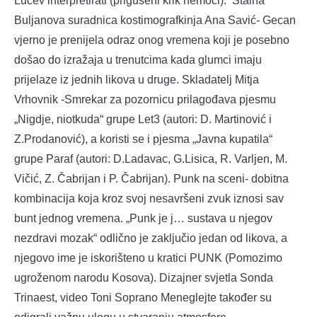
Lučev interpretirati (prigušeni krik nemoći). Stalna
Buljanova suradnica kostimografkinja Ana Savić- Gecan
vjerno je prenijela odraz onog vremena koji je posebno
došao do izražaja u trenutcima kada glumci imaju
prijelaze iz jednih likova u druge. Skladatelj Mitja
Vrhovnik -Smrekar za pozornicu prilagođava pjesmu
„Nigdje, niotkuda“ grupe Let3 (autori: D. Martinović i
Z.Prodanović), a koristi se i pjesma „Javna kupatila“
grupe Paraf (autori: D.Ladavac, G.Lisica, R. Varljen, M.
Vičić, Z. Čabrijan i P. Čabrijan). Punk na sceni- dobitna
kombinacija koja kroz svoj nesavršeni zvuk iznosi sav
bunt jednog vremena. „Punk je j… sustava u njegov
nezdravi mozak“ odlično je zaključio jedan od likova, a
njegovo ime je iskorišteno u kratici PUNK (Pomozimo
ugroženom narodu Kosova). Dizajner svjetla Sonda
Trinaest, video Toni Soprano Meneglejte također su