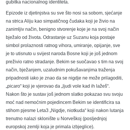
gubitka nacionalnog identiteta.
Epizode iz djetinjstva su sve što nosi sa sobom, sjećanje
na strica Aliju kao simpatičnog čudaka koji je živio na
zanimljiv način, benigno stvorenje koje je na svoj način
bježalo od života. Odrastanje uz Suzanu koja postaje
simbol prolaznosti ratnog vihora, umiranje, opijanje, sve
je to utisnuto u svijest naroda Bosne koji je još jednom
preživio ratno stradanje. Bekim se suočavao s tim na svoj
način, bježanjem, uzaludnim pokušavanjima traženja
pripadnosti iako je znao da se nigdje ne može prilagoditi,
„picaro“ koji je vjerovao da „ljudi vole kad ih lažeš“.
Nakon što je sustav još jednom slatko pokazao svu svoju
moć nad nemoćnim pojedincem Bekim se identificira sa
stihom pjesme Leta3 „Nigdje, niotkuda“ koji nakon lutanja
trenutno nalazi sklonište u Norveškoj (posljednjoj
europskoj zemlji koja je primala izbjeglice).