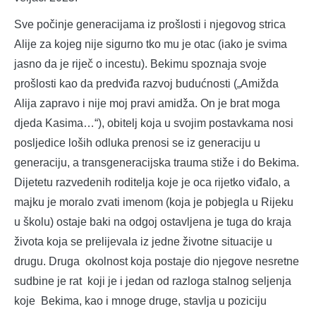
Sve počinje generacijama iz prošlosti i njegovog strica
Alije za kojeg nije sigurno tko mu je otac (iako je svima
jasno da je riječ o incestu). Bekimu spoznaja svoje
prošlosti kao da predviđa razvoj budućnosti („Amižda
Alija zapravo i nije moj pravi amidža. On je brat moga
djeda Kasima…“), obitelj koja u svojim postavkama nosi
posljedice loših odluka prenosi se iz generaciju u
generaciju, a transgeneracijska trauma stiže i do Bekima.
Dijetetu razvedenih roditelja koje je oca rijetko viđalo, a
majku je moralo zvati imenom (koja je pobjegla u Rijeku
u školu) ostaje baki na odgoj ostavljena je tuga do kraja
života koja se prelijevala iz jedne životne situacije u
drugu. Druga okolnost koja postaje dio njegove nesretne
sudbine je rat koji je i jedan od razloga stalnog seljenja
koje Bekima, kao i mnoge druge, stavlja u poziciju