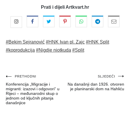
Prati i dijeli Artkvart.hr
#Bekim Sejranović
#HNK Ivan pl. Zajc
#HNK Split
#koprodukcija
#Nigdje niotkuda
#Split
Navigacija
PRETHODNI
SLJEDEĆI
Konferencija „Migracije i
Na današnji dan 1926. otvoren
objava
migranti: izazovi i odgovori“ u
je planinarski dom na Hahliću
Rijeci – međunarodni skup o
jednom od ključnih pitanja
današnjice