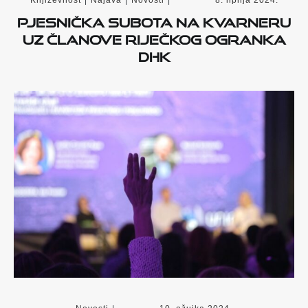
Književnost
|
Najava
|
Novosti
|
8. lipnja 2024.
Pjesnička subota na Kvarneru
uz članove riječkog ogranka
DHK