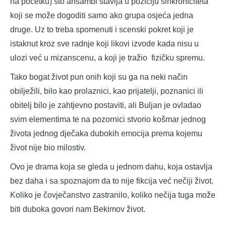
na početku) što ansambl stavlja u poziciju sinkroniciteta
koji se može dogoditi samo ako grupa osjeća jedna
druge. Uz to treba spomenuti i scenski pokret koji je
istaknut kroz sve radnje koji likovi izvode kada nisu u
ulozi već u mizanscenu, a koji je tražio fizičku spremu.
Tako bogat život pun onih koji su ga na neki način
obilježili, bilo kao prolaznici, kao prijatelji, poznanici ili
obitelj bilo je zahtjevno postaviti, ali Buljan je ovladao
svim elementima te na pozornici stvorio košmar jednog
života jednog dječaka dubokih emocija prema kojemu
život nije bio milostiv.
Ovo je drama koja se gleda u jednom dahu, koja ostavlja
bez daha i sa spoznajom da to nije fikcija već nečiji život.
Koliko je čovječanstvo zastranilo, koliko nečija tuga može
biti duboka govori nam Bekimov život.