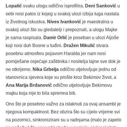
Lopatić
svaku ulogu odlično isprofilira.
Deni Sanković
u
sebi nosi patos iz kojeg u svakoj ulozi izbija tuga nastala
iz životnog iskustva.
Nives Ivanković
je maestralna u
svakoj ulozi što su gledatelji i prepoznali, a ulogu Majke
je sama raspisala.
Damir Orlić
je poseban u ulozi Aljoše
koji nosi duh Bosne u tuđini.
Dražen Mikulić
stvara
posebnu atmosferu pojavom Haralda jer nam nosi
pomiješane osjećaje zaštitnika i nositelja tajne sve dok je
ne otkrijemo.
Nika Grbelja
odlično utjelovljuje jednu od
stanovnica sjevera koje su prošle kroz Bekimov život, a
Ana Marija Brđanović
odlično utjelovljuje Bekimovu
majku koja nije to bila spremna biti.
Ono što je posebno važno za istaknuti za ovaj ansambl je
njegova kompaktnost. Bez obzira što su cijelo vrijeme svi
na pozornici, sinkronizirani su u radnjama (malo je zapelo