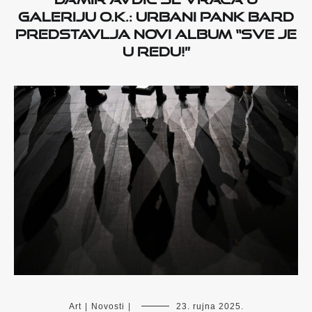
Galeriju O.K.: urbani pank bard
predstavlja novi album “Sve je
u redu!”
Art
|
Novosti
|
23. rujna 2025.