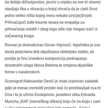
da dobije državljanstvo, pozivi u vojsku sa sve tri strane)
stavljaju lika u situaciju u kojoj shvaća da je cijeli život
jedno veliko ništa kojeg mora nekako pr(o)(e)živjeti.
Prihvaćajući tuđe traume stvara se empatija za
prihvaćanje ostalih i zbog toga više nije mogao izaći iz
začaranog kruga.
Roman je dramatizirao Goran Vojnović. Ispočetka je sve
dosta podcrtano dok objašnjava obiteljsko stablo, ali
poslije je fino izvedena kompozicija preklapanja
dvostrukih uloga likova Bekima te izmjena dijaloške
forme s naratorskom.
Scenograf Aleksandar Denić je imao izazovan zadatak
gdje je morao osmisliti prostor koji će predstavljati sva tri
čina i to je učinio životopisno, posebno slika Edvarda
Muncha „Krik“ (norveškog slikara) koju će na kraju i sam