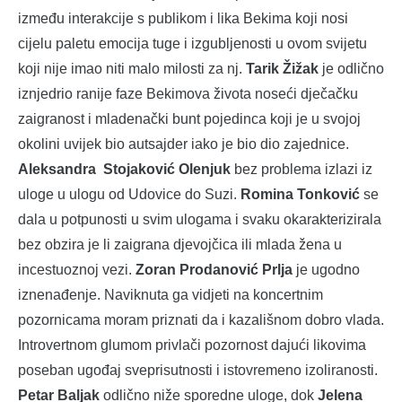
između interakcije s publikom i lika Bekima koji nosi
cijelu paletu emocija tuge i izgubljenosti u ovom svijetu
koji nije imao niti malo milosti za nj.
Tarik Žižak
je odlično
iznjedrio ranije faze Bekimova života noseći dječačku
zaigranost i mladenački bunt pojedinca koji je u svojoj
okolini uvijek bio autsajder iako je bio dio zajednice.
Aleksandra
Stojaković Olenjuk
bez problema izlazi iz
uloge u ulogu od Udovice do Suzi.
Romina Tonković
se
dala u potpunosti u svim ulogama i svaku okarakterizirala
bez obzira je li zaigrana djevojčica ili mlada žena u
incestuoznoj vezi.
Zoran Prodanović Prlja
je ugodno
iznenađenje. Naviknuta ga vidjeti na koncertnim
pozornicama moram priznati da i kazališnom dobro vlada.
Introvertnom glumom privlači pozornost dajući likovima
poseban ugođaj sveprisutnosti i istovremeno izoliranosti.
Petar Baljak
odlično niže sporedne uloge, dok
Jelena