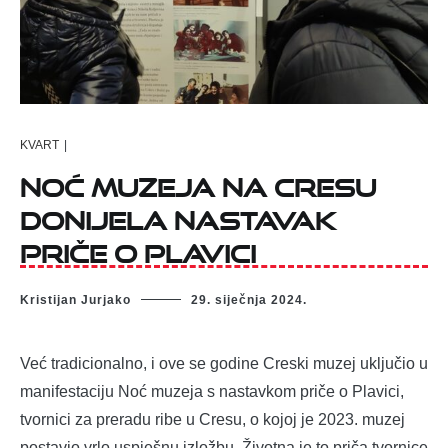
KVART
|
Noć muzeja na Cresu
donijela nastavak
priče o Plavici
Kristijan Jurjako
29. siječnja 2024.
Već tradicionalno, i ove se godine Creski muzej uključio u
manifestaciju Noć muzeja s nastavkom priče o Plavici,
tvornici za preradu ribe u Cresu, o kojoj je 2023. muzej
postavio vrlo uspješnu izložbu. Životna je to priča tvornice