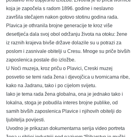
koja je započela s radom 1896. godine i neslavno
završila stečajem nakon gotovo stotinu godina rada.
Plavica je othranila brojne generacije te kroz više
desetljeća dala svoj obol održanju života na otoku: žene
iz raznih krajeva bivše države dolazile su u potrazi za
poslom i zasnivale obitelji u Cresu. Mnoge su priče bivših
zaposlenica postale dio izložbe.
U Noći muzeja, kroz priču o Plavici, Creski muzej
posvetio se temi rada žena i djevojčica u tvornicama ribe,
kako na Jadranu, tako i po cijelom svijetu.
Iako je tema rada žena globalna, ona je jednako tako i
lokalna, stoga je pobudila interes brojne publike, od
samih bivših zaposlenica Plavice i njihovih obitelji do
ljubitelja povijesti.
Uvodno je prikazan dokumentarna serija video portreta
žena u ribljoj industriji pod nazivom “Ribarstvo je muški