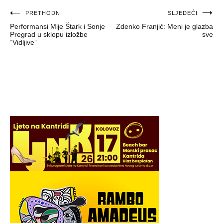
Navigacija
PRETHODNI
SLJEDEĆI
Performansi Mije Štark i Sonje
Zdenko Franjić: Meni je glazba
objava
Pregrad u sklopu izložbe
sve
“Vidljive”