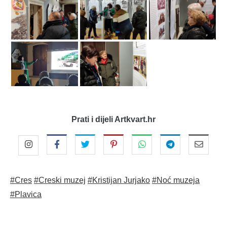
Prati i dijeli Artkvart.hr
#Cres
#Creski muzej
#Kristijan Jurjako
#Noć muzeja
#Plavica