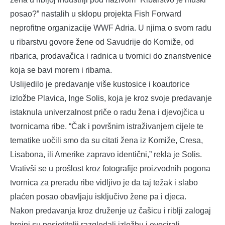
posao?” nastalih u sklopu projekta Fish Forward
neprofitne organizacije WWF Adria. U njima o svom radu
u ribarstvu govore žene od Savudrije do Komiže, od
ribarica, prodavačica i radnica u tvornici do znanstvenice
koja se bavi morem i ribama.
Uslijedilo je predavanje više kustosice i koautorice
izložbe Plavica, Inge Solis, koja je kroz svoje predavanje
istaknula univerzalnost priče o radu žena i djevojčica u
tvornicama ribe. “Čak i površnim istraživanjem cijele te
tematike uočili smo da su citati žena iz Komiže, Cresa,
Lisabona, ili Amerike zapravo identični,” rekla je Solis.
Vrativši se u prošlost kroz fotografije proizvodnih pogona
tvornica za preradu ribe vidljivo je da taj težak i slabo
plaćen posao obavljaju isključivo žene pa i djeca.
Nakon predavanja kroz druženje uz čašicu i riblji zalogaj
brojni su posjetitelji razgledali izložbu i evocirali