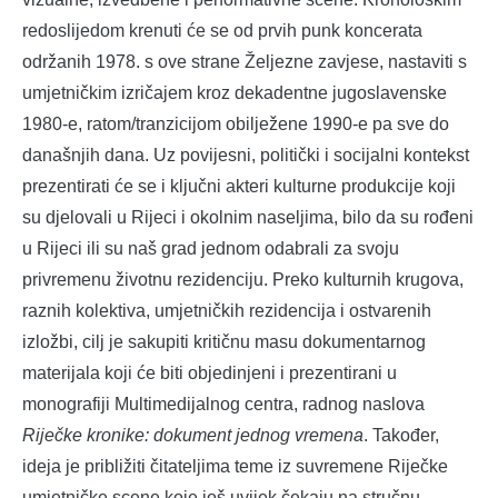
redoslijedom krenuti će se od prvih punk koncerata
održanih 1978. s ove strane Željezne zavjese, nastaviti s
umjetničkim izričajem kroz dekadentne jugoslavenske
1980-e, ratom/tranzicijom obilježene 1990-e pa sve do
današnjih dana. Uz povijesni, politički i socijalni kontekst
prezentirati će se i ključni akteri kulturne produkcije koji
su djelovali u Rijeci i okolnim naseljima, bilo da su rođeni
u Rijeci ili su naš grad jednom odabrali za svoju
privremenu životnu rezidenciju. Preko kulturnih krugova,
raznih kolektiva, umjetničkih rezidencija i ostvarenih
izložbi, cilj je sakupiti kritičnu masu dokumentarnog
materijala koji će biti objedinjeni i prezentirani u
monografiji Multimedijalnog centra, radnog naslova
Riječke kronike: dokument jednog vremena
. Također,
ideja je približiti čitateljima teme iz suvremene Riječke
umjetničke scene koje još uvijek čekaju na stručnu