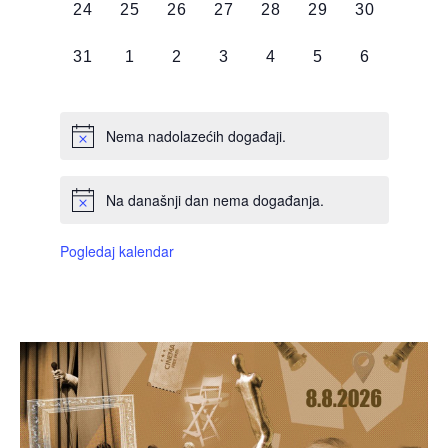
0
0
0
0
0
0
0
24
25
26
27
28
29
30
DOGAĐAJI,
DOGAĐAJI,
DOGAĐAJI,
DOGAĐAJI,
DOGAĐAJI,
DOGAĐAJI,
DOGAĐAJI
0
0
0
0
0
0
0
31
1
2
3
4
5
6
DOGAĐAJI,
DOGAĐAJI,
DOGAĐAJI,
DOGAĐAJI,
DOGAĐAJI,
DOGAĐAJI,
DOGAĐAJI
Nema nadolazećih događaji.
Na današnji dan nema događanja.
Pogledaj kalendar