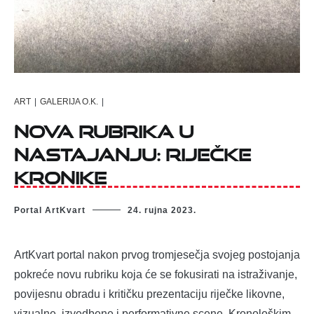
ART
|
GALERIJA O.K.
|
Nova rubrika u
nastajanju: Riječke
kronike
Portal ArtKvart
24. rujna 2023.
ArtKvart portal nakon prvog tromjesečja svojeg postojanja
pokreće novu rubriku koja će se fokusirati na istraživanje,
povijesnu obradu i kritičku prezentaciju riječke likovne,
vizualne, izvedbene i performativne scene. Kronološkim