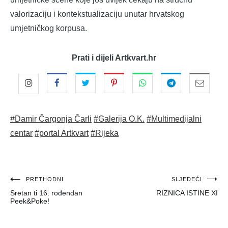
valorizaciju i kontekstualizaciju unutar hrvatskog
umjetničkog korpusa.
Prati i dijeli Artkvart.hr
#Damir Čargonja Čarli
#Galerija O.K.
#Multimedijalni
centar
#portal Artkvart
#Rijeka
Navigacija
PRETHODNI
SLJEDEĆI
Sretan ti 16. rođendan
RIZNICA ISTINE XI
objava
Peek&Poke!