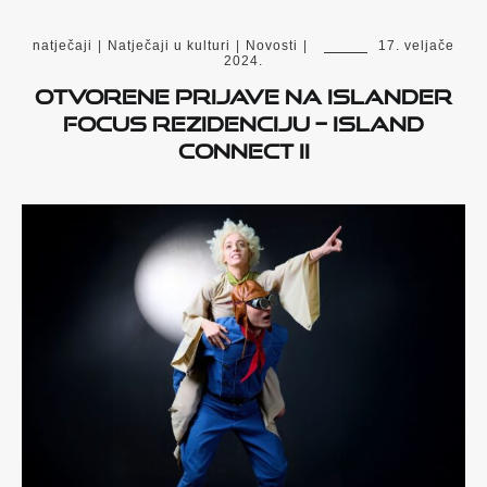
natječaji
|
Natječaji u kulturi
|
Novosti
|
17. veljače
2024.
Otvorene prijave na Islander
Focus rezidenciju – Island
Connect II