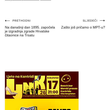
Navigacija
PRETHODNI
SLJEDEĆI
Na današnji dan 1895. započela
Zašto još pričamo o MPT-u?
objava
je izgradnja zgrade Hrvatske
čitaonice na Trsatu