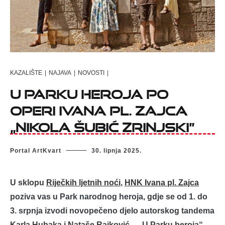
KAZALIŠTE
|
NAJAVA
|
NOVOSTI
|
U Parku heroja po
operi Ivana pl. Zajca
„Nikola Šubić Zrinjski”
Portal ArtKvart
30. lipnja 2025.
U sklopu
Riječkih ljetnih noći
,
HNK Ivana pl. Zajca
poziva vas u Park narodnog heroja, gdje se od 1. do
3. srpnja izvodi novopečeno djelo autorskog tandema
Karla Hubaka i Nataše Rajković – „U Parku heroja“