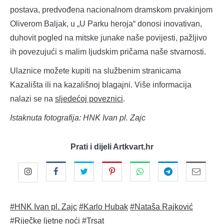
postava, predvođena nacionalnom dramskom prvakinjom
Oliverom Baljak, u „U Parku heroja“ donosi inovativan,
duhovit pogled na mitske junake naše povijesti, pažljivo
ih povezujući s malim ljudskim pričama naše stvarnosti.
Ulaznice možete kupiti na službenim stranicama
Kazališta ili na kazališnoj blagajni. Više informacija
nalazi se na
sljedećoj poveznici
.
Istaknuta fotografija: HNK Ivan pl. Zajc
Prati i dijeli Artkvart.hr
#HNK Ivan pl. Zajc
#Karlo Hubak
#Nataša Rajković
#Riječke ljetne noći
#Trsat