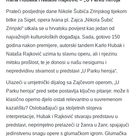
Prateći posljednje dane Nikole Šubića Zrinjskog tijekom
bitke za Siget, opera Ivana pl. Zajca „Nikola Šubić
Zrinjski“ utkala se u hrvatsku povijest kao jedan od
najvažnijih kulturoloških događaja. Sada, gotovo 150
godina nakon premijere, autorski tandem Karlo Hubak i
Nataša Rajković uzima tu slavnu operu, ali i njezinu
mitsku prošlost, te je donosi u našu nesigurnu i
nepredvidivu stvarnost u predstavi „U Parku heroja“.
Ulazeći u umjetnički dijalog sa Zajčevom operom, „U
Parku heroja“ pred sebe postavlja ključno pitanje: može li
klasično operno djelo ostati relevantno u suvremenom
kazalištu? Oslobađajući ga stoljetnih slojeva
interpretacije, Hubak i Rajković stvaraju predstavu u
predstavi, neprimjetno prelazeći iz žanra u žanr, spajajući
jedinstvenu snagu opere s glumačkom igrom. Glumačka