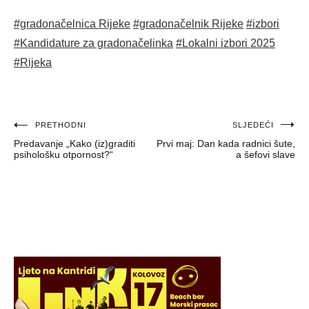
#gradonačelnica Rijeke
#gradonačelnik Rijeke
#izbori
#Kandidature za gradonačelinka
#Lokalni izbori 2025
#Rijeka
Navigacija
PRETHODNI
SLJEDEĆI
Predavanje „Kako (iz)graditi
Prvi maj: Dan kada radnici šute,
objava
psihološku otpornost?“
a šefovi slave