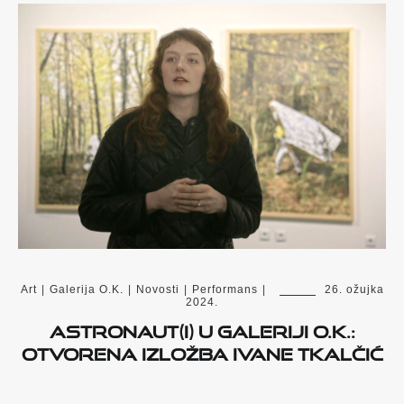
Art
|
Galerija O.K.
|
Novosti
|
Performans
|
26. ožujka
2024.
Astronaut(i) u Galeriji O.K.:
Otvorena izložba Ivane Tkalčić