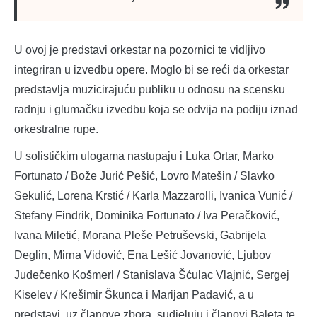
U ovoj je predstavi orkestar na pozornici te vidljivo
integriran u izvedbu opere. Moglo bi se reći da orkestar
predstavlja muzicirajuću publiku u odnosu na scensku
radnju i glumačku izvedbu koja se odvija na podiju iznad
orkestralne rupe.
U solističkim ulogama nastupaju i Luka Ortar, Marko
Fortunato / Bože Jurić Pešić, Lovro Matešin / Slavko
Sekulić, Lorena Krstić / Karla Mazzarolli, Ivanica Vunić /
Stefany Findrik, Dominika Fortunato / Iva Peračković,
Ivana Miletić, Morana Pleše Petruševski, Gabrijela
Deglin, Mirna Vidović, Ena Lešić Jovanović, Ljubov
Judečenko Košmerl / Stanislava Šćulac Vlajnić, Sergej
Kiselev / Krešimir Škunca i Marijan Padavić, a u
predstavi, uz članove zbora, sudjeluju i članovi Baleta te