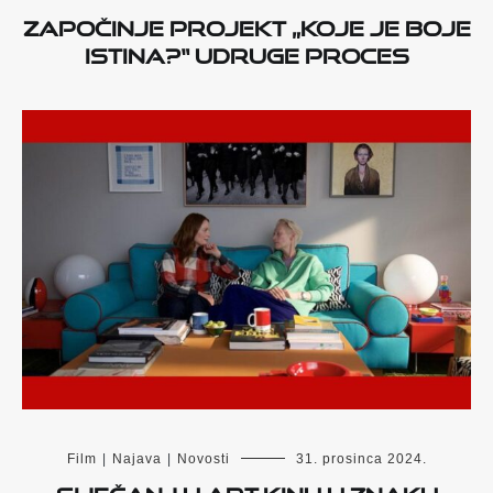
Započinje projekt „Koje je boje
istina?“ udruge Proces
Film
|
Najava
|
Novosti
31. prosinca 2024.
Siječanj u Art-kinu u znaku