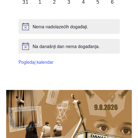
0
0
0
0
0
0
0
31
1
2
3
4
5
6
DOGAĐAJI,
DOGAĐAJI,
DOGAĐAJI,
DOGAĐAJI,
DOGAĐAJI,
DOGAĐAJI,
DOGAĐAJI
Nema nadolazećih događaji.
Na današnji dan nema događanja.
Pogledaj kalendar