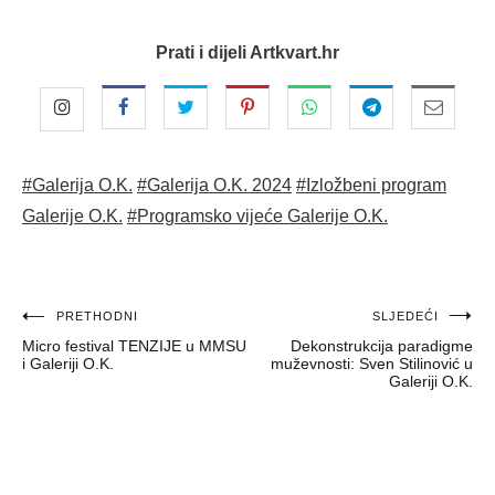
Prati i dijeli Artkvart.hr
#Galerija O.K.
#Galerija O.K. 2024
#Izložbeni program
Galerije O.K.
#Programsko vijeće Galerije O.K.
Navigacija
PRETHODNI
SLJEDEĆI
Micro festival TENZIJE u MMSU
Dekonstrukcija paradigme
objava
i Galeriji O.K.
muževnosti: Sven Stilinović u
Galeriji O.K.