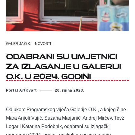
GALERIJA O.K.
|
NOVOSTI
|
Odabrani su umjetnici
za izlaganje u Galeriji
O.K. u 2024. godini
Portal ArtKvart
20. rujna 2023.
Odlukom Programskog vijeća Galerije O.K., a kojeg čine
Mara Anjoli Vujić, Suzana Marjanić, Andrej Mirčev, Tevž
Logar i Katarina Podobnik, odabrani su izlagački
programi u 2024. godini, pristigli na poziv galerije.