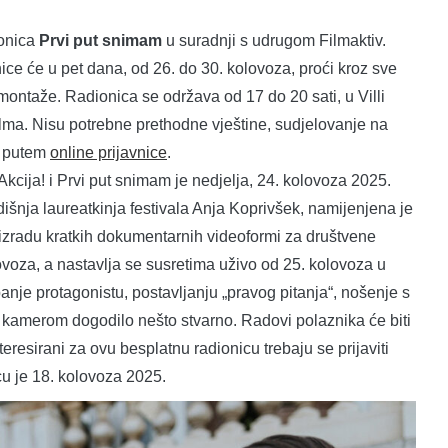
ionica
Prvi put snimam
u suradnji s udrugom Filmaktiv.
ce će u pet dana, od 26. do 30. kolovoza, proći kroz sve
montaže. Radionica se održava od 17 do 20 sati, u Villi
ilma. Nisu potrebne prethodne vještine, sudjelovanje na
e putem
online prijavnice
.
Akcija! i Prvi put snimam je nedjelja, 24. kolovoza 2025.
dišnja laureatkinja festivala Anja Koprivšek, namijenjena je
zradu kratkih dokumentarnih videoformi za društvene
voza, a nastavlja se susretima uživo od 25. kolovoza u
panje protagonistu, postavljanju „pravog pitanja“, nošenje s
 kamerom dogodilo nešto stvarno. Radovi polaznika će biti
resirani za ovu besplatnu radionicu trebaju se prijaviti
cu je 18. kolovoza 2025.