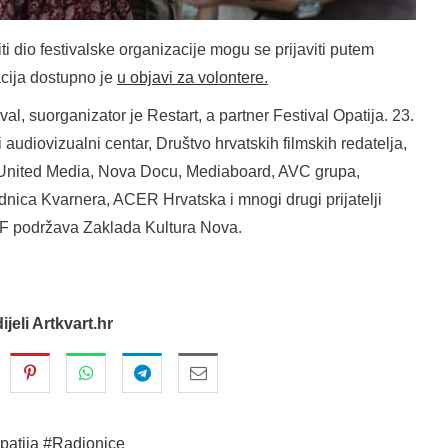
iti dio festivalske organizacije mogu se prijaviti putem
acija dostupno je
u objavi za volontere.
al, suorganizator je Restart, a partner Festival Opatija. 23.
 audiovizualni centar, Društvo hrvatskih filmskih redatelja,
United Media, Nova Docu, Mediaboard, AVC grupa,
ednica Kvarnera, ACER Hrvatska i mnogi drugi prijatelji
FF podržava Zaklada Kultura Nova.
dijeli Artkvart.hr
patija
#Radionice