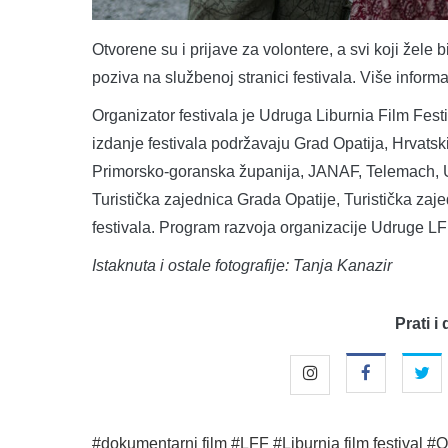
Otvorene su i prijave za volontere, a svi koji žele b
poziva na službenoj stranici festivala. Više inform
Organizator festivala je Udruga Liburnia Film Festiv
izdanje festivala podržavaju Grad Opatija, Hrvatski
Primorsko-goranska županija, JANAF, Telemach, 
Turistička zajednica Grada Opatije, Turistička zaj
festivala. Program razvoja organizacije Udruge L
Istaknuta i ostale fotografije: Tanja Kanazir
Prati i 
#dokumentarni film
#LFF
#Liburnia film festival
#O