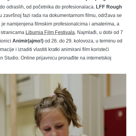
 do odraslih, od početnika do profesionalaca.
LFF Rough
 u završnoj fazi rada na dokumentarnom filmu, održava se
a je namijenjena filmskim profesionalcima i amaterima, a
m stranicama
Liburnia Film Festivala
. Najmlađi, u dobi od 7
ionici
Animir(ajmo!)
od 26. do 29. kolovoza, u terminu od
ije i izraditi vlastiti kratki animirani film koristeći
n Studio. Online prijavnicu pronađite na internetskoj