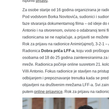
ispuniti
prijavu
.
Za osobe starije od 16 godina organizirana je rad
Pod vodstvom Borka Novitovića, sudionici i sudioni
faze stvaranja dokumentarnog filma – od ideje do 
Antonio i na otvorenom, ovisno o odabranoj temi f
radionicama se ne naplaćuje, a prijaviti se možet
Rok za prijavu na radionice Animir(ajmo!), 3-2-1 – 
Radionica
Dobra priča LFF-a
, koju vodi prošlogo
osobama od 18 do 25 godina zainteresiranima za i
mreže. Radionica počinje online susretom 21. kolo
Villi Antonio. Fokus radionice je stavljen na pristu
odbijanjem i prepoznavanje trenutka kada se pred
objavljeni na društvenim mrežama LFF-a. Svi zainte
putem
online prijavnice
. Rok za prijavu na radioni