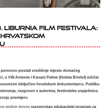
. Liburnia Film Festivala:
 hrvatskom
u
 ponovno postati središnje mjesto domaćeg
, u Villi Antonio i Kavani Palme (Hotela Bristol) održat
al posvećen isključivo hrvatskom dokumentarcu. Publiku
stovanja, razgovori s autorima, festivalske uspješnice,
 svoju premijeru
 ove godine donosi
raznovrstan edukacijski program za