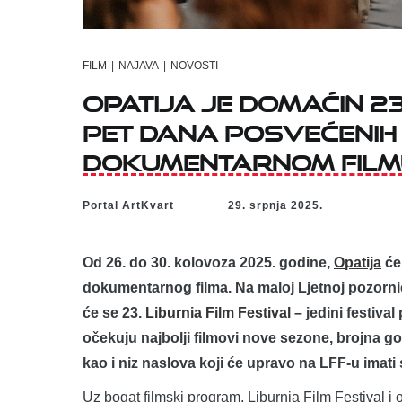
FILM
|
NAJAVA
|
NOVOSTI
Opatija je domaćin 23
pet dana posvećenih
dokumentarnom film
Portal ArtKvart
29. srpnja 2025.
Od 26. do 30. kolovoza 2025. godine,
Opatija
će
dokumentarnog filma. Na maloj Ljetnoj pozornici
će se 23.
Liburnia Film Festival
– jedini festiv
očekuju najbolji filmovi nove sezone, brojna go
kao i niz naslova koji će upravo na LFF-u imati
Uz bogat filmski program, Liburnia Film Festival i