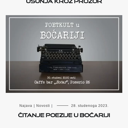
ušunja kroz prozor
Najava
|
Novosti
|
28. studenoga 2023.
Čitanje poezije u Boćariji