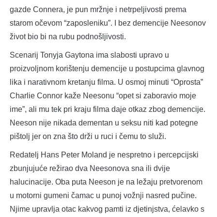
gazde Connera, je pun mržnje i netrpeljivosti prema
starom očevom “zaposleniku”. I bez demencije Neesonov
život bio bi na rubu podnošljivosti.
Scenarij Tonyja Gaytona ima slabosti upravo u
proizvoljnom korištenju demencije u postupcima glavnog
lika i narativnom kretanju filma. U osmoj minuti “Oprosta”
Charlie Connor kaže Neesonu “opet si zaboravio moje
ime”, ali mu tek pri kraju filma daje otkaz zbog demencije.
Neeson nije nikada dementan u seksu niti kad potegne
pištolj jer on zna što drži u ruci i čemu to služi.
Redatelj Hans Peter Moland je nespretno i percepcijski
zbunjujuće režirao dva Neesonova sna ili dvije
halucinacije. Oba puta Neeson je na ležaju pretvorenom
u motorni gumeni čamac u punoj vožnji nasred pučine.
Njime upravlja otac kakvog pamti iz djetinjstva, ćelavko s