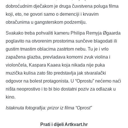
dobroćudnim dječakom je druga čuvstvena poluga filma
koji, eto, ne govori samo o demenciji i krvavim
obračunima u gangsterskom podzemlju.
Svakako treba pohvaliti kameru Philipa Remyja Øgaarda
poglavito na otvorenim prostorima sunčeve blagodati ili
gustim tmastim oblacima zastrtom nebu. Tu je i vrlo
zapažena glazba, prevladava komorni zvuk violina i
violončela, Kaspara Kaaea koja nikada nije puka
muzička kulisa zato što predstavlja jak stvaralački
odgovor na bolest protagonista. U “Oprostu” nećemo naći
ništa neoprostivo i to bi bio dostatni poziv za odlazak u
kino.
Istaknuta fotografija: prizor iz filma “Oprost”
Prati i dijeli Artkvart.hr