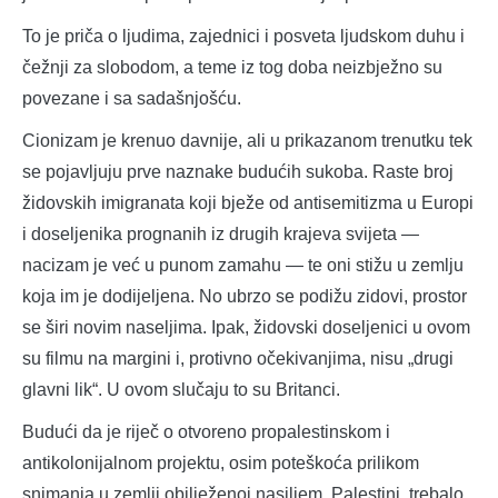
To je priča o ljudima, zajednici i posveta ljudskom duhu i
čežnji za slobodom, a teme iz tog doba neizbježno su
povezane i sa sadašnjošću.
Cionizam je krenuo davnije, ali u prikazanom trenutku tek
se pojavljuju prve naznake budućih sukoba. Raste broj
židovskih imigranata koji bježe od antisemitizma u Europi
i doseljenika prognanih iz drugih krajeva svijeta —
nacizam je već u punom zamahu — te oni stižu u zemlju
koja im je dodijeljena. No ubrzo se podižu zidovi, prostor
se širi novim naseljima. Ipak, židovski doseljenici u ovom
su filmu na margini i, protivno očekivanjima, nisu „drugi
glavni lik“. U ovom slučaju to su Britanci.
Budući da je riječ o otvoreno propalestinskom i
antikolonijalnom projektu, osim poteškoća prilikom
snimanja u zemlji obilježenoj nasiljem, Palestini, trebalo