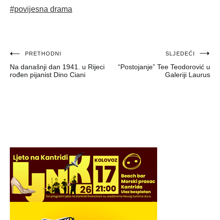
#povijesna drama
Navigacija
PRETHODNI
SLJEDEĆI
Na današnji dan 1941. u Rijeci
“Postojanje” Tee Teodorović u
objava
rođen pijanist Dino Ciani
Galeriji Laurus