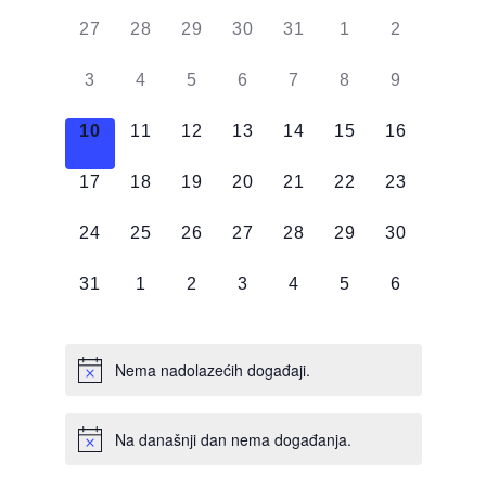
od
0
0
0
0
0
0
0
27
28
29
30
31
1
2
Događaji
DOGAĐAJI,
DOGAĐAJI,
DOGAĐAJI,
DOGAĐAJI,
DOGAĐAJI,
DOGAĐAJI,
DOGAĐAJI
0
0
0
0
0
0
0
3
4
5
6
7
8
9
DOGAĐAJI,
DOGAĐAJI,
DOGAĐAJI,
DOGAĐAJI,
DOGAĐAJI,
DOGAĐAJI,
DOGAĐAJI
0
0
0
0
0
0
0
10
11
12
13
14
15
16
DOGAĐAJI,
DOGAĐAJI,
DOGAĐAJI,
DOGAĐAJI,
DOGAĐAJI,
DOGAĐAJI,
DOGAĐAJI
0
0
0
0
0
0
0
17
18
19
20
21
22
23
DOGAĐAJI,
DOGAĐAJI,
DOGAĐAJI,
DOGAĐAJI,
DOGAĐAJI,
DOGAĐAJI,
DOGAĐAJI
0
0
0
0
0
0
0
24
25
26
27
28
29
30
DOGAĐAJI,
DOGAĐAJI,
DOGAĐAJI,
DOGAĐAJI,
DOGAĐAJI,
DOGAĐAJI,
DOGAĐAJI
0
0
0
0
0
0
0
31
1
2
3
4
5
6
DOGAĐAJI,
DOGAĐAJI,
DOGAĐAJI,
DOGAĐAJI,
DOGAĐAJI,
DOGAĐAJI,
DOGAĐAJI
Nema nadolazećih događaji.
Na današnji dan nema događanja.