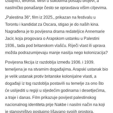
izdajnici, teroristi. Mrtvi u sukobima postaju brojevi, a
nasilničko ponašanje često se opravdava višim ciljevima.
„Palestina 36“, film iz 2025., prikazan na festivalu u
Torontu i kandidat za Oscara, stigao je do naših kina.
Nagrađena je to povijesna drama redateljice Annemarie
Jacir, koja progovara o Arapskom ustanku u Palestini
1936., tada pod britanskom vlašću. Riječi vlast ili uprava
možda podrazumijevaju manje nasilja nego kolonizacija?
Povijesna fikcija iz razdoblja između 1936. i 1939.
temeljena je na stvarnim događajima. Arapski ustanak bio
je velik ustanak protiv britanske kolonijalne vlasti, a
događaji iz tog razdoblja postavili su temelje za ono što
će uslijediti u regiji u sljedećim godinama i desetljećima,
a traje i danas. Film prikazuje povijest palestinskog
nacionalnog identiteta prije Nakbe i nasilni način na koji
je stanovništvo postupno lišavano svojih prostora.