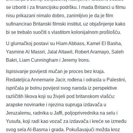
se izboriti i za financijsku podršku. I mada Britanci u filmu
nisu prikazani nimalo dobro, zanimljivo je da je film
sufinancirao Britanski filmski institut, uz objašnjenje kako
bi se trebalo suočiti s vlastitom kolonijalnom prošlošću.
U glumačkoj postavi su Hiam Abbass, Kamel El Basha,
Yasmine Al Massri, Jalal Altawil, Robert Aramayo, Saleh
Bakri, Liam Cunningham i Jeremy Irons.
Ispisivanje povijesti mučan je proces bez kraja.
Redateljica Annemarie Jacir, rođena i odrasla u Palestini,
ispričala je bolnu povijest svog naroda iz perspektive
različitih likova koji su živjeli pod britanskom vlašću:
arapske novinarke i njezina supruga izdavača u
Jeruzalemu, radnika u Jaffi, poljoprivrednika na selu i
Yusufa, koji radi kao vozač za izdavača i kreće se između
svog sela Al-Basma i grada. Pokušavajući možda kroz