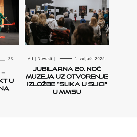
23.
Art
|
Novosti
|
1. veljače 2025.
Jubilarna 20. Noć
 –
muzeja uz otvorenje
kt u
izložbe “Slika u slici”
na
u MMSU