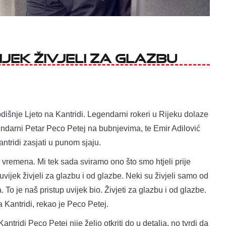
ijek živjeli za glazbu
odišnje Ljeto na Kantridi. Legendarni rokeri u Rijeku dolaze
gendarni Petar Peco Petej na bubnjevima, te Emir Adilović
antridi zasjati u punom sjaju.
 vremena. Mi tek sada sviramo ono što smo htjeli prije
vijek živjeli za glazbu i od glazbe. Neki su živjeli samo od
To je naš pristup uvijek bio. Živjeti za glazbu i od glazbe.
na Kantridi, rekao je Peco Petej.
tridi Peco Petej nije želio otkriti do u detalja, no tvrdi da