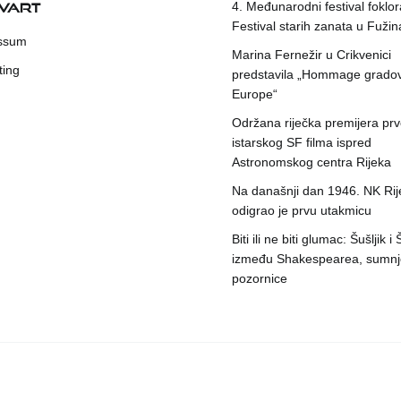
KVART
4. Međunarodni festival foklora
Festival starih zanata u Fuži
ssum
Marina Fernežir u Crikvenici
ting
predstavila „Hommage grado
Europe“
Održana riječka premijera pr
istarskog SF filma ispred
Astronomskog centra Rijeka
Na današnji dan 1946. NK Rij
odigrao je prvu utakmicu
Biti ili ne biti glumac: Šušljik i
između Shakespearea, sumnje
pozornice