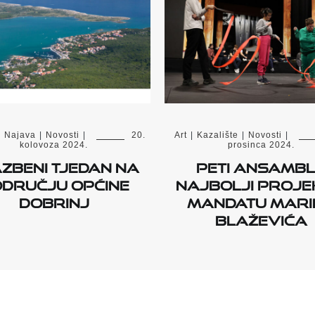
|
Najava
|
Novosti
|
20.
Art
|
Kazalište
|
Novosti
|
kolovoza 2024.
prosinca 2024.
zbeni tjedan na
Peti ansambl
dručju Općine
najbolji proje
Dobrinj
mandatu Mari
Blaževića