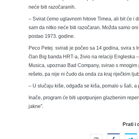
neće biti razočaranih.
– Svirat ćemo uglavnom hitove Timea, ali bit će i 
sam da nitko neće biti razočaran. Možda samo oni z
postao 1973. godine.
Peco Petej svirati je počeo sa 14 godina, svira s
član Big banda HRT-a, živio na relaciji Englesk
Musica, upoznao Bad Company, svirao s mnogim po
rešeto, pa nije ni čudo da onda za kraj riječkim lj
– U slučaju kiše, odgađa se kiša, pomalo u šali, a 
Inače, program će biti upotpunjen glazbenim reper
jakne”.
Prati i 