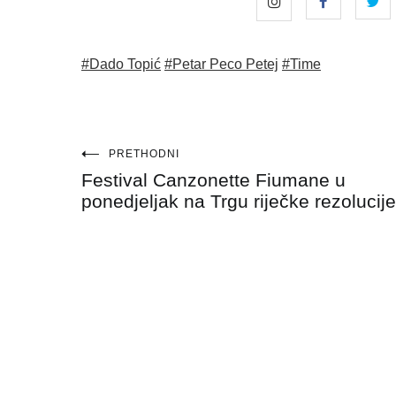
#Dado Topić
#Petar Peco Petej
#Time
Navigacija
PRETHODNI
Festival Canzonette Fiumane u
objava
ponedjeljak na Trgu riječke rezolucije