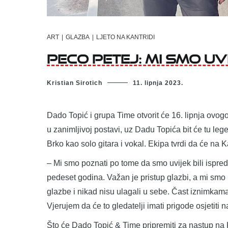
ART
|
GLAZBA
|
LJETO NA KANTRIDI
Peco Petej: Mi smo uv
Kristian Sirotich
11. lipnja 2023.
Dado Topić i grupa Time otvorit će 16. lipnja ovog
u zanimljivoj postavi, uz Dadu Topića bit će tu le
Brko kao solo gitara i vokal. Ekipa tvrdi da će na K
– Mi smo poznati po tome da smo uvijek bili ispred
pedeset godina. Važan je pristup glazbi, a mi smo u
glazbe i nikad nisu ulagali u sebe. Čast iznimkama. 
Vjerujem da će to gledatelji imati prigode osjetiti 
Što će Dado Topić & Time pripremiti za nastup na Kan