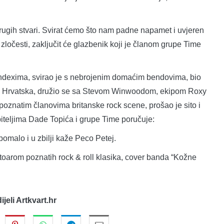
drugih stvari. Svirat ćemo što nam padne napamet i uvjeren
ločesti, zaključit će glazbenik koji je članom grupe Time
 Indexima, svirao je s nebrojenim domaćim bendovima, bio
a – Hrvatska, družio se sa Stevom Winwoodom, ekipom Roxy
znatim članovima britanske rock scene, prošao je sito i
ubiteljima Dade Topića i grupe Time poručuje:
pomalo i u zbilji kaže Peco Petej.
toarom poznatih rock & roll klasika, cover banda “Kožne
dijeli Artkvart.hr