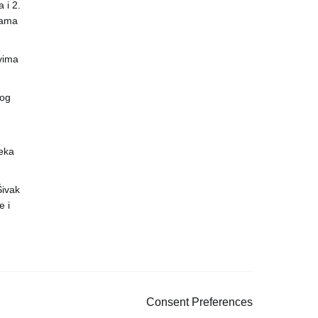
 i 2.
nama
vima
vog
eka
 Šivak
 i
Consent Preferences