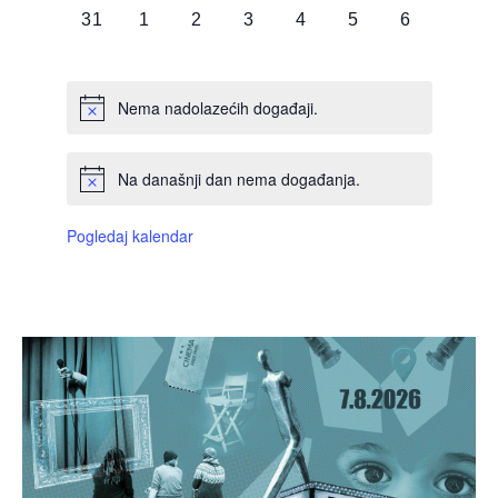
0
0
0
0
0
0
0
31
1
2
3
4
5
6
DOGAĐAJI,
DOGAĐAJI,
DOGAĐAJI,
DOGAĐAJI,
DOGAĐAJI,
DOGAĐAJI,
DOGAĐAJI
Nema nadolazećih događaji.
Na današnji dan nema događanja.
Pogledaj kalendar