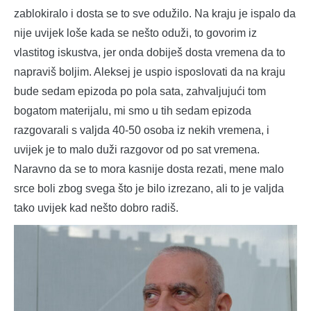
zablokiralo i dosta se to sve odužilo. Na kraju je ispalo da
nije uvijek loše kada se nešto oduži, to govorim iz
vlastitog iskustva, jer onda dobiješ dosta vremena da to
napraviš boljim. Aleksej je uspio isposlovati da na kraju
bude sedam epizoda po pola sata, zahvaljujući tom
bogatom materijalu, mi smo u tih sedam epizoda
razgovarali s valjda 40-50 osoba iz nekih vremena, i
uvijek je to malo duži razgovor od po sat vremena.
Naravno da se to mora kasnije dosta rezati, mene malo
srce boli zbog svega što je bilo izrezano, ali to je valjda
tako uvijek kad nešto dobro radiš.