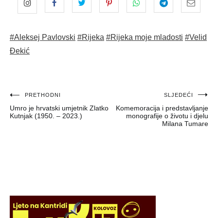
#Aleksej Pavlovski
#Rijeka
#Rijeka moje mladosti
#Velid
Đekić
Navigacija
PRETHODNI
SLJEDEĆI
Umro je hrvatski umjetnik Zlatko
Komemoracija i predstavljanje
objava
Kutnjak (1950. – 2023.)
monografije o životu i djelu
Milana Tumare