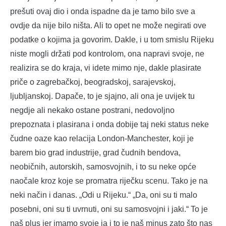
prešuti ovaj dio i onda ispadne da je tamo bilo sve a
ovdje da nije bilo ništa. Ali to opet ne može negirati ove
podatke o kojima ja govorim. Dakle, i u tom smislu Rijeku
niste mogli držati pod kontrolom, ona napravi svoje, ne
realizira se do kraja, vi idete mimo nje, dakle plasirate
priče o zagrebačkoj, beogradskoj, sarajevskoj,
ljubljanskoj. Dapače, to je sjajno, ali ona je uvijek tu
negdje ali nekako ostane postrani, nedovoljno
prepoznata i plasirana i onda dobije taj neki status neke
čudne oaze kao relacija London-Manchester, koji je
barem bio grad industrije, grad čudnih bendova,
neobičnih, autorskih, samosvojnih, i to su neke opće
naočale kroz koje se promatra riječku scenu. Tako je na
neki način i danas. „Odi u Rijeku.“ „Da, oni su ti malo
posebni, oni su ti uvrnuti, oni su samosvojni i jaki.“ To je
naš plus jer imamo svoje ja i to je naš minus zato što nas