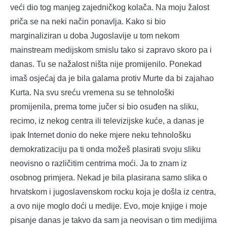
veći dio tog manjeg zajedničkog kolača. Na moju žalost
priča se na neki način ponavlja. Kako si bio
marginaliziran u doba Jugoslavije u tom nekom
mainstream medijskom smislu tako si zapravo skoro pa i
danas. Tu se nažalost ništa nije promijenilo. Ponekad
imaš osjećaj da je bila galama protiv Murte da bi zajahao
Kurta. Na svu sreću vremena su se tehnološki
promijenila, prema tome jučer si bio osuđen na sliku,
recimo, iz nekog centra ili televizijske kuće, a danas je
ipak Internet donio do neke mjere neku tehnološku
demokratizaciju pa ti onda možeš plasirati svoju sliku
neovisno o različitim centrima moći. Ja to znam iz
osobnog primjera. Nekad je bila plasirana samo slika o
hrvatskom i jugoslavenskom rocku koja je došla iz centra,
a ovo nije moglo doći u medije. Evo, moje knjige i moje
pisanje danas je takvo da sam ja neovisan o tim medijima