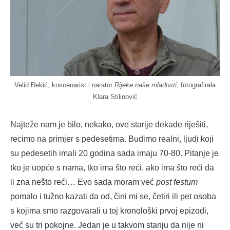
Velid Đekić, koscenarist i narator
Rijeke naše mladosti
; fotografirala
Klara Stilinović
Najteže nam je bilo, nekako, ove starije dekade riješiti,
recimo na primjer s pedesetima. Budimo realni, ljudi koji
su pedesetih imali 20 godina sada imaju 70-80. Pitanje je
tko je uopće s nama, tko ima što reći, ako ima što reći da
li zna nešto reći… Evo sada moram već
post festum
pomalo i tužno kazati da od, čini mi se, četiri ili pet osoba
s kojima smo razgovarali u toj kronološki prvoj epizodi,
već su tri pokojne. Jedan je u takvom stanju da nije ni