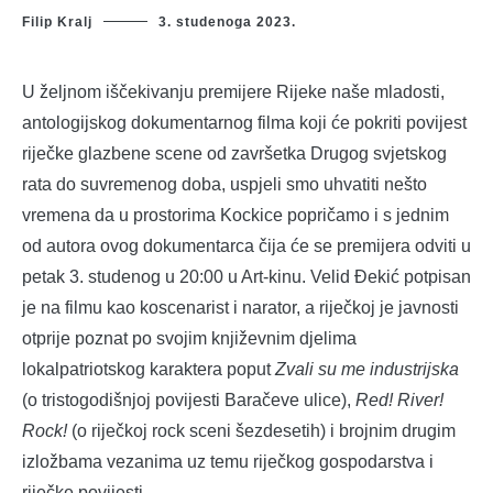
Filip Kralj
3. studenoga 2023.
U željnom iščekivanju premijere Rijeke naše mladosti,
antologijskog dokumentarnog filma koji će pokriti povijest
riječke glazbene scene od završetka Drugog svjetskog
rata do suvremenog doba, uspjeli smo uhvatiti nešto
vremena da u prostorima Kockice popričamo i s jednim
od autora ovog dokumentarca čija će se premijera odviti u
petak 3. studenog u 20:00 u Art-kinu. Velid Đekić potpisan
je na filmu kao koscenarist i narator, a riječkoj je javnosti
otprije poznat po svojim književnim djelima
lokalpatriotskog karaktera poput
Zvali su me industrijska
(o tristogodišnjoj povijesti Baračeve ulice),
Red! River!
Rock!
(o riječkoj rock sceni šezdesetih) i brojnim drugim
izložbama vezanima uz temu riječkog gospodarstva i
riječke povijesti.