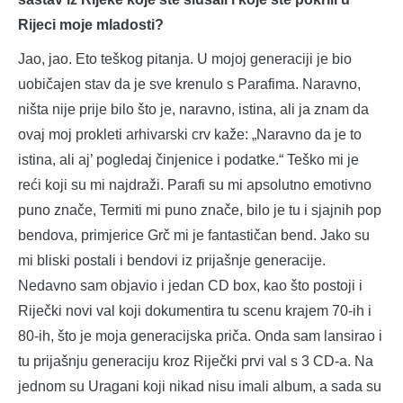
Rijeci moje mladosti?
Jao, jao. Eto teškog pitanja. U mojoj generaciji je bio
uobičajen stav da je sve krenulo s Parafima. Naravno,
ništa nije prije bilo što je, naravno, istina, ali ja znam da
ovaj moj prokleti arhivarski crv kaže: „Naravno da je to
istina, ali aj’ pogledaj činjenice i podatke.“ Teško mi je
reći koji su mi najdraži. Parafi su mi apsolutno emotivno
puno znače, Termiti mi puno znače, bilo je tu i sjajnih pop
bendova, primjerice Grč mi je fantastičan bend. Jako su
mi bliski postali i bendovi iz prijašnje generacije.
Nedavno sam objavio i jedan CD box, kao što postoji i
Riječki novi val koji dokumentira tu scenu krajem 70-ih i
80-ih, što je moja generacijska priča. Onda sam lansirao i
tu prijašnju generaciju kroz Riječki prvi val s 3 CD-a. Na
jednom su Uragani koji nikad nisu imali album, a sada su