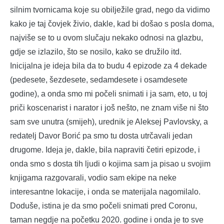
silnim tvornicama koje su obilježile grad, nego da vidimo
kako je taj čovjek živio, dakle, kad bi došao s posla doma,
najviše se to u ovom slučaju nekako odnosi na glazbu,
gdje se izlazilo, što se nosilo, kako se družilo itd.
Inicijalna je ideja bila da to budu 4 epizode za 4 dekade
(pedesete, šezdesete, sedamdesete i osamdesete
godine), a onda smo mi počeli snimati i ja sam, eto, u toj
priči koscenarist i narator i još nešto, ne znam više ni što
sam sve unutra (smijeh), urednik je Aleksej Pavlovsky, a
redatelj Davor Borić pa smo tu dosta utrčavali jedan
drugome. Ideja je, dakle, bila napraviti četiri epizode, i
onda smo s dosta tih ljudi o kojima sam ja pisao u svojim
knjigama razgovarali, vodio sam ekipe na neke
interesantne lokacije, i onda se materijala nagomilalo.
Doduše, istina je da smo počeli snimati pred Coronu,
taman negdje na početku 2020. godine i onda je to sve