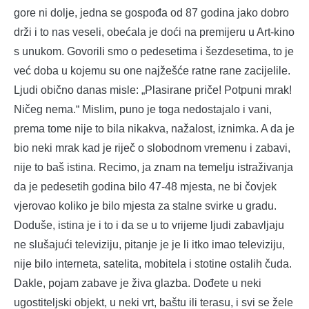
gore ni dolje, jedna se gospođa od 87 godina jako dobro
drži i to nas veseli, obećala je doći na premijeru u Art-kino
s unukom. Govorili smo o pedesetima i šezdesetima, to je
već doba u kojemu su one najžešće ratne rane zacijelile.
Ljudi obično danas misle: „Plasirane priče! Potpuni mrak!
Ničeg nema.“ Mislim, puno je toga nedostajalo i vani,
prema tome nije to bila nikakva, nažalost, iznimka. A da je
bio neki mrak kad je riječ o slobodnom vremenu i zabavi,
nije to baš istina. Recimo, ja znam na temelju istraživanja
da je pedesetih godina bilo 47-48 mjesta, ne bi čovjek
vjerovao koliko je bilo mjesta za stalne svirke u gradu.
Doduše, istina je i to i da se u to vrijeme ljudi zabavljaju
ne slušajući televiziju, pitanje je je li itko imao televiziju,
nije bilo interneta, satelita, mobitela i stotine ostalih čuda.
Dakle, pojam zabave je živa glazba. Dođete u neki
ugostiteljski objekt, u neki vrt, baštu ili terasu, i svi se žele