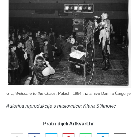
Grč,
Welcome to the Chaos
, Palach, 1994.; iz arhive Damira Čargonje
Autorica reprodukcije s naslovnice: Klara Stilinović
Prati i dijeli Artkvart.hr