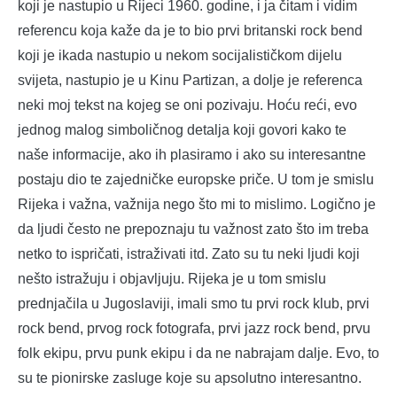
koji je nastupio u Rijeci 1960. godine, i ja čitam i vidim
referencu koja kaže da je to bio prvi britanski rock bend
koji je ikada nastupio u nekom socijalističkom dijelu
svijeta, nastupio je u Kinu Partizan, a dolje je referenca
neki moj tekst na kojeg se oni pozivaju. Hoću reći, evo
jednog malog simboličnog detalja koji govori kako te
naše informacije, ako ih plasiramo i ako su interesantne
postaju dio te zajedničke europske priče. U tom je smislu
Rijeka i važna, važnija nego što mi to mislimo. Logično je
da ljudi često ne prepoznaju tu važnost zato što im treba
netko to ispričati, istraživati itd. Zato su tu neki ljudi koji
nešto istražuju i objavljuju. Rijeka je u tom smislu
prednjačila u Jugoslaviji, imali smo tu prvi rock klub, prvi
rock bend, prvog rock fotografa, prvi jazz rock bend, prvu
folk ekipu, prvu punk ekipu i da ne nabrajam dalje. Evo, to
su te pionirske zasluge koje su apsolutno interesantno.