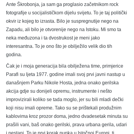
Ante Škrobonja, ja sam ga proglasio začetnikom rock
fotografije u socijalističkom dijelu svijetu. To je taj politički
okvir iz kojeg to izrasta. Bilo je suspregnutije nego na
Zapadu, ali bilo je otvorenije nego na Istoku. Mi smo ta
neka međuzona i ta dvostrukost je meni jako
interesantna. To je ono što je obilježilo velik dio tih
godina.
Čak je i moja generacija bila obilježena time, primjerice
Parafi su ljeta 1977. godine imali svoj prvi javni nastup u
današnjem Parku Nikole Hosta, jedna onako gerilska
akcija gdje su donijeli opremu, instrumente i nešto
improvizirali koliko se tada moglo, jer su bili mladi dečki
koji nisu imali opreme. Tako su se prištekali produžnim
kablovima kroz prozor doma, jedno dvadesetak minuta su
prašili vani, baš onako gerilski, prava urbana gerila, udari
i nestani. To je prvi korak punka u Istočnoj Europi, tj.