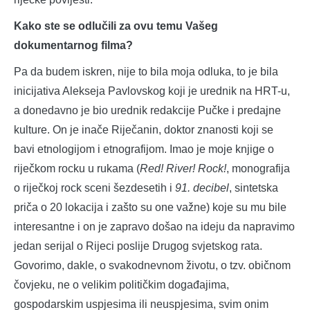
Kako ste se odlučili za ovu temu Vašeg
dokumentarnog filma?
Pa da budem iskren, nije to bila moja odluka, to je bila
inicijativa Alekseja Pavlovskog koji je urednik na HRT-u,
a donedavno je bio urednik redakcije Pučke i predajne
kulture. On je inače Riječanin, doktor znanosti koji se
bavi etnologijom i etnografijom. Imao je moje knjige o
riječkom rocku u rukama (
Red! River! Rock!
, monografija
o riječkoj rock sceni šezdesetih i
91. decibel
, sintetska
priča o 20 lokacija i zašto su one važne) koje su mu bile
interesantne i on je zapravo došao na ideju da napravimo
jedan serijal o Rijeci poslije Drugog svjetskog rata.
Govorimo, dakle, o svakodnevnom životu, o tzv. običnom
čovjeku, ne o velikim političkim događajima,
gospodarskim uspjesima ili neuspjesima, svim onim