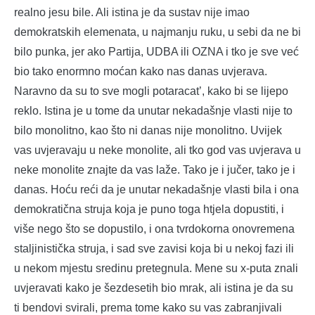
realno jesu bile. Ali istina je da sustav nije imao
demokratskih elemenata, u najmanju ruku, u sebi da ne bi
bilo punka, jer ako Partija, UDBA ili OZNA i tko je sve već
bio tako enormno moćan kako nas danas uvjerava.
Naravno da su to sve mogli potaracat’, kako bi se lijepo
reklo. Istina je u tome da unutar nekadašnje vlasti nije to
bilo monolitno, kao što ni danas nije monolitno. Uvijek
vas uvjeravaju u neke monolite, ali tko god vas uvjerava u
neke monolite znajte da vas laže. Tako je i jučer, tako je i
danas. Hoću reći da je unutar nekadašnje vlasti bila i ona
demokratična struja koja je puno toga htjela dopustiti, i
više nego što se dopustilo, i ona tvrdokorna onovremena
staljinistička struja, i sad sve zavisi koja bi u nekoj fazi ili
u nekom mjestu sredinu pretegnula. Mene su x-puta znali
uvjeravati kako je šezdesetih bio mrak, ali istina je da su
ti bendovi svirali, prema tome kako su vas zabranjivali