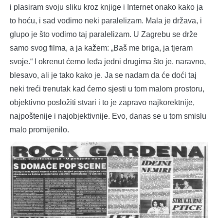
i plasiram svoju sliku kroz knjige i Internet onako kako ja
to hoću, i sad vodimo neki paralelizam. Mala je država, i
glupo je što vodimo taj paralelizam. U Zagrebu se drže
samo svog filma, a ja kažem: „Baš me briga, ja tjeram
svoje.“ I okrenut ćemo leđa jedni drugima što je, naravno,
blesavo, ali je tako kako je. Ja se nadam da će doći taj
neki treći trenutak kad ćemo sjesti u tom malom prostoru,
objektivno posložiti stvari i to je zapravo najkorektnije,
najpoštenije i najobjektivnije. Evo, danas se u tom smislu
malo promijenilo.