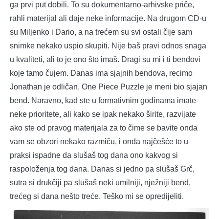
ga prvi put dobili. To su dokumentarno-arhivske priče,
rahli materijal ali daje neke informacije. Na drugom CD-u
su Miljenko i Dario, a na trećem su svi ostali čije sam
snimke nekako uspio skupiti. Nije baš pravi odnos snaga
u kvaliteti, ali to je ono što imaš. Dragi su mi i ti bendovi
koje tamo čujem. Danas ima sjajnih bendova, recimo
Jonathan je odličan, One Piece Puzzle je meni bio sjajan
bend. Naravno, kad ste u formativnim godinama imate
neke prioritete, ali kako se ipak nekako širite, razvijate
ako ste od pravog materijala za to čime se bavite onda
vam se obzori nekako razmiču, i onda najčešće to u
praksi ispadne da slušaš tog dana ono kakvog si
raspoloženja tog dana. Danas si jedno pa slušaš Grč,
sutra si drukčiji pa slušaš neki umilniji, nježniji bend,
trećeg si dana nešto treće. Teško mi se opredijeliti.