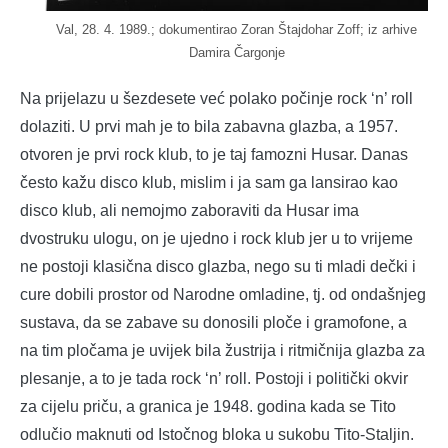
Val, 28. 4. 1989.; dokumentirao Zoran Štajdohar Zoff; iz arhive
Damira Čargonje
Na prijelazu u šezdesete već polako počinje rock ‘n’ roll
dolaziti. U prvi mah je to bila zabavna glazba, a 1957.
otvoren je prvi rock klub, to je taj famozni Husar. Danas
često kažu disco klub, mislim i ja sam ga lansirao kao
disco klub, ali nemojmo zaboraviti da Husar ima
dvostruku ulogu, on je ujedno i rock klub jer u to vrijeme
ne postoji klasična disco glazba, nego su ti mladi dečki i
cure dobili prostor od Narodne omladine, tj. od ondašnjeg
sustava, da se zabave su donosili ploče i gramofone, a
na tim pločama je uvijek bila žustrija i ritmičnija glazba za
plesanje, a to je tada rock ‘n’ roll. Postoji i politički okvir
za cijelu priču, a granica je 1948. godina kada se Tito
odlučio maknuti od Istočnog bloka u sukobu Tito-Staljin.