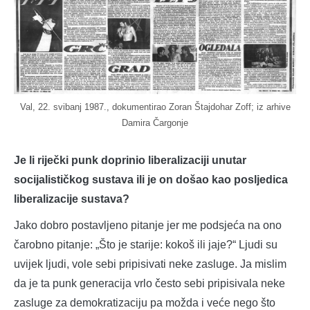
Val, 22. svibanj 1987., dokumentirao Zoran Štajdohar Zoff; iz arhive
Damira Čargonje
Je li riječki punk doprinio liberalizaciji unutar
socijalističkog sustava ili je on došao kao posljedica
liberalizacije sustava?
Jako dobro postavljeno pitanje jer me podsjeća na ono
čarobno pitanje: „Što je starije: kokoš ili jaje?“ Ljudi su
uvijek ljudi, vole sebi pripisivati neke zasluge. Ja mislim
da je ta punk generacija vrlo često sebi pripisivala neke
zasluge za demokratizaciju pa možda i veće nego što