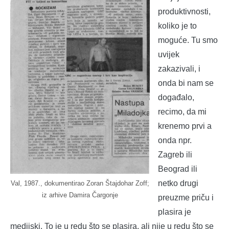
produktivnosti,
koliko je to
moguće. Tu smo
uvijek
zakazivali, i
onda bi nam se
događalo,
recimo, da mi
krenemo prvi a
onda npr.
Zagreb ili
Beograd ili
netko drugi
Val, 1987., dokumentirao Zoran Štajdohar Zoff;
iz arhive Damira Čargonje
preuzme priču i
plasira je
medijski. To je u redu što se plasira, ali nije u redu što se