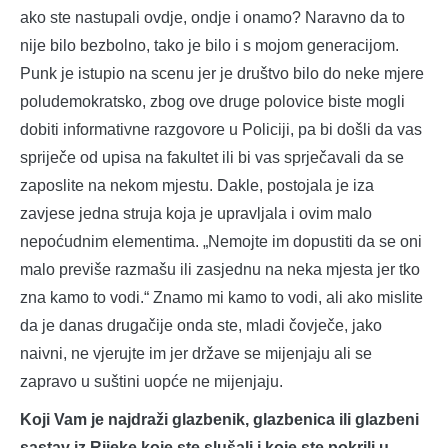
ako ste nastupali ovdje, ondje i onamo? Naravno da to
nije bilo bezbolno, tako je bilo i s mojom generacijom.
Punk je istupio na scenu jer je društvo bilo do neke mjere
poludemokratsko, zbog ove druge polovice biste mogli
dobiti informativne razgovore u Policiji, pa bi došli da vas
spriječe od upisa na fakultet ili bi vas sprječavali da se
zaposlite na nekom mjestu. Dakle, postojala je iza
zavjese jedna struja koja je upravljala i ovim malo
nepoćudnim elementima. „Nemojte im dopustiti da se oni
malo previše razmašu ili zasjednu na neka mjesta jer tko
zna kamo to vodi.“ Znamo mi kamo to vodi, ali ako mislite
da je danas drugačije onda ste, mladi čovječe, jako
naivni, ne vjerujte im jer države se mijenjaju ali se
zapravo u suštini uopće ne mijenjaju.
Koji Vam je najdraži glazbenik, glazbenica ili glazbeni
sastav iz Rijeke koje ste slušali i koje ste pokrili u