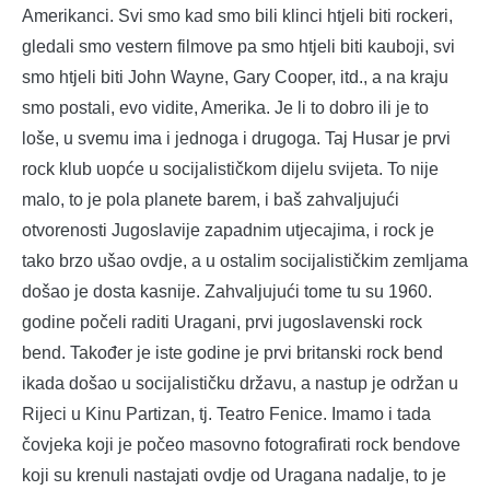
Amerikanci. Svi smo kad smo bili klinci htjeli biti rockeri,
gledali smo vestern filmove pa smo htjeli biti kauboji, svi
smo htjeli biti John Wayne, Gary Cooper, itd., a na kraju
smo postali, evo vidite, Amerika. Je li to dobro ili je to
loše, u svemu ima i jednoga i drugoga. Taj Husar je prvi
rock klub uopće u socijalističkom dijelu svijeta. To nije
malo, to je pola planete barem, i baš zahvaljujući
otvorenosti Jugoslavije zapadnim utjecajima, i rock je
tako brzo ušao ovdje, a u ostalim socijalističkim zemljama
došao je dosta kasnije. Zahvaljujući tome tu su 1960.
godine počeli raditi Uragani, prvi jugoslavenski rock
bend. Također je iste godine je prvi britanski rock bend
ikada došao u socijalističku državu, a nastup je održan u
Rijeci u Kinu Partizan, tj. Teatro Fenice. Imamo i tada
čovjeka koji je počeo masovno fotografirati rock bendove
koji su krenuli nastajati ovdje od Uragana nadalje, to je