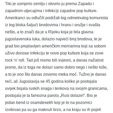
Tito je usmjerio zemlju i otvorio ju prema Zapadu i
zapadnim utjecajima i infekciji zapadne pop kulture.
Amerikanci su odlučili podržati tog odmetnutog komunista
iz tog bloka šaljući brodovima i hranu i oružje i svašta
nešto, a to znači da je u Rijeku koja je bila glavna
jugoslavenska luka, dolazio najveći broj brodova, te je
grad bio preplavljen američkim mornarima koji sa sobom
uživo donose infekciju te nove pop kulture koja se zove
rock ‘n’ roll. Tad još nismo bili svjesni, a danas nažalost
jesmo, da iz toga ne dolazi samo dobro nego i nešto loše,
a to je ono što danas zovemo meka moć. Tužno je danas
reći, ali Jugoslavija se 45 godina koliko je postojala
uvijek bojala ruskih snaga i tenkova na svojim granicama,
postojala je ta famozna parola „Rusi dolaze!“. Bio je
jedan bend iz osamdesetih koji je to na pozornici
izvikivao pa su ga maknuli brzo, a na kraju su ih pojeli