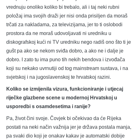
vrednuju onoliko koliko bi trebalo, ali i taj neki rubni
položaj ima svojih draži jer nisi onda prisiljen da moraš
trčati za nakladama, za televizijama, jer to ti oslobodi
prostora da ne moraš udovoljavati ni uredniku u
diskografskoj kući ni TV uredniku nego radiš ono što ti je
gušt pa ako se nekom sviđa dobro, a ako ne i dalje je
dobro. I zato tu ima puno tih nekih bendova i izvođača
koji su nekako uvrnutiji od tog mainstream sustava, i na
svjetskoj i na jugoslavenskoj te hrvatskoj razini.
Koliko se izmijenila vizura, funkcioniranje i utjecaj
riječke glazbene scene u modernoj Hrvatskoj u
usporedbi s osamdesetima i ranije?
Pa, život čini svoje. Čovjek bi očekivao da će Rijeka
postati na neki način važnija jer je država postala manja,
pa svaki dio koji je onakav kakav je automatski dobije