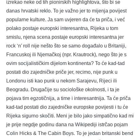
izrekao neke od tih pionirskih highlightova, što bi se
danas hrvatski reklo. To je važno jer to mijenja povijest
popularne kulture. Ja sam uvjeren da će ta priča, i već
polako postaje europski interesantna, Rijeka u tom
smislu, njena scena postaje europski interesantna jer
rock ‘n’ roll nije nešto što se samo događalo u Britaniji,
Francuskoj ili Njemačkoj (npr. Krautrock), nego što je s
ovim socijalističkim dijelom kontinenta? To će kad-tad
postati dio zajedničke priče jer, recimo, nije punk u
Londonu isti kao punk u nekom Sarajevu, Rijeci ili
Beogradu. Drugačije su sociološke okolnosti, i ta je
pojava tim egzotičnija, a time i interesantnija. Ta će priča
kad-tad postati dio zajedničke europske povijesti i tu će
Rijeka sigurno skočiti. Meni je bilo jako simpatično kad mi
je prije negdje godinu dana na Wikipediji istrčao pojam
Colin Hicks & The Cabin Boys. To je jedan britanski bend