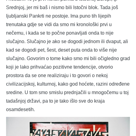
Srednjoj, jer mi baš i nismo bili Istočni blok. Tada još
ljubljanski Pankrti ne postoje. Ima puno tih lijepih
trenutaka gdje se vidi da smo mi kronološki prvi u
nečemu, i kada se to počne ponavljati onda to nije
slučajno. Slučajno je ako se dogodi jednom ili dvaput, ali
kad se dogodi pet, šest, deset puta onda to više nije
slučajno. Govorim o tome kako smo mi bili očigledno grad
koji je lako prihvaćao pozitivne tendencije, otvorio
prostora da se one realiziraju i to govori o nekoj
civilizacijskoj, kulturnoj, kako god hoćete, razini određene
sredine. U tom smo smislu prednjačili u mnogočemu u toj
tadašnjoj državi, pa to je tako išlo sve do kraja
osamdesetih.