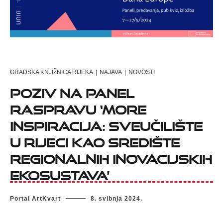
GRADSKA KNJIŽNICA RIJEKA
|
NAJAVA
|
NOVOSTI
Poziv na panel
raspravu ‘More
inspiracija: Sveučilište
u Rijeci kao središte
regionalnih inovacijskih
ekosustava’
Portal ArtKvart
8. svibnja 2024.