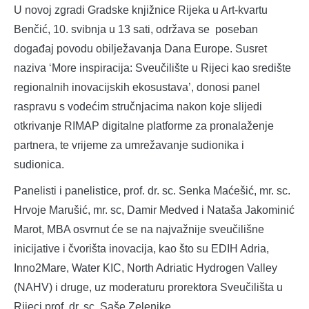
U novoj zgradi Gradske knjižnice Rijeka u Art-kvartu
Benčić, 10. svibnja u 13 sati, održava se poseban
događaj povodu obilježavanja Dana Europe. Susret
naziva ‘More inspiracija: Sveučilište u Rijeci kao središte
regionalnih inovacijskih ekosustava’, donosi panel
raspravu s vodećim stručnjacima nakon koje slijedi
otkrivanje RIMAP digitalne platforme za pronalaženje
partnera, te vrijeme za umrežavanje sudionika i
sudionica.
Panelisti i panelistice, prof. dr. sc. Senka Maćešić, mr. sc.
Hrvoje Marušić, mr. sc, Damir Medved i Nataša Jakominić
Marot, MBA osvrnut će se na najvažnije sveučilišne
inicijative i čvorišta inovacija, kao što su EDIH Adria,
Inno2Mare, Water KIC, North Adriatic Hydrogen Valley
(NAHV) i druge, uz moderaturu prorektora Sveučilišta u
Rijeci prof. dr. sc. Saše Zelenike.