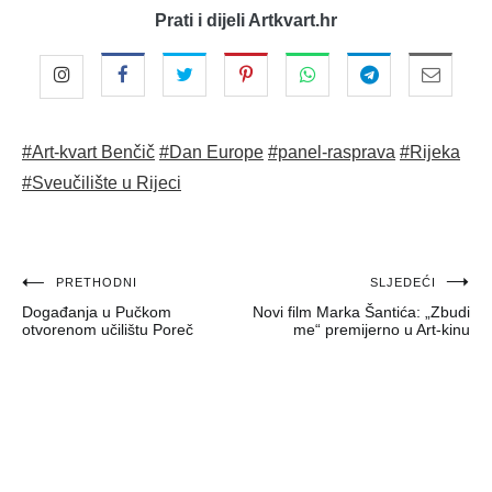
Prati i dijeli Artkvart.hr
#Art-kvart Benčič
#Dan Europe
#panel-rasprava
#Rijeka
#Sveučilište u Rijeci
Navigacija
PRETHODNI
SLJEDEĆI
Događanja u Pučkom
Novi film Marka Šantića: „Zbudi
objava
otvorenom učilištu Poreč
me“ premijerno u Art-kinu