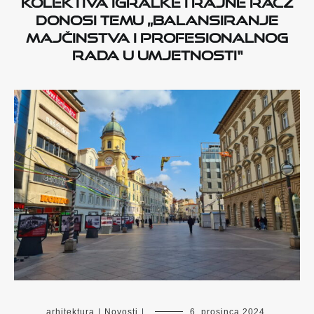
Kolektiva Igralke i Rajne Racz
donosi temu „Balansiranje
majčinstva i profesionalnog
rada u umjetnosti“
arhitektura
|
Novosti
|
6. prosinca 2024.