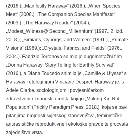
(2016.); „Manifestly Haraway“ (2016.); „When Species
Meet“ (2008.); „The Companion Species Manifesto“
(2003.); „The Haraway Reader“ (2004.);
„Modest_Witness@ Second_Millennium“ (1997., 2. izd.
2018.); „Simians, Cyborgs, and Women“ (1991.); „Primate
Visions“ (1989.); „Crystals, Fabrics, and Fields“ (1976.,
2004.). Fabrizio Terranova snimio je dugometražni film
„Donna Haraway: Story Telling for Earthly Survival“
(2016.), a Diana Toucedo snimila je „Camille & Ulysse“ s
Haraway i etologinjom Vinciane Despret. Haraway je, s
Adele Clarke, sociologinjom i povjesničarkom
zdravstvenih znanosti, uredila knjigu „Making Kin Not
Population“ (Prickly Paradigm Press, 2018.), koja se bavi
pitanjima brojnosti svjetskog stanovništva, feminističke
antirasističke reproduktivne i ekološke pravde te procvata
zajedništva vrsta.