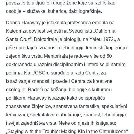
povezale te uključile i druge žene koje su radile kao
osoblje – služavke, kuharice, daktilografkinje.
Donna Haraway je istaknuta profesorica emerita na
Katedri za povijest svijesti na Sveučilištu „California
Santa Cruz“. Doktorirala je biologiju na Yaleu 1972., a
piše i predaje o znanosti i tehnologiji, feminističkoj teoriji i
zajedništvu vrsta. Mentorirala je radove više od 60
doktoranada u raznim disciplinarnim i interdisciplinarnim
poljima. Na UCSC-u surađuje u radu Centra za
istraživanje znanosti i pravde i Centra za kreativne
ekologije. Radeći na križanju biologije s kulturom i
politikom, Haraway istražuje kako se isprepliću
znanstvene činjenice, znanstvena fantastika, spekulativni
feminizam, spekulativno fabuliranje, znanost, tehnologija
i svijet zajedništva vrsta. Neke od njezinih knjiga su:
„Staying with the Trouble: Making Kin in the Chthulucene“