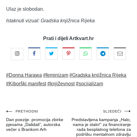
Ulaz je slobodan.
Istaknuti vizual: Gradska knjižnica Rijeka
Prati i dijeli Artkvart.hr
#Donna Harawa
#feminizam
#Gradska knjižnica Rijeka
#Kiborški manifest
#književnost
#socijalizam
Navigacija
PRETHODNI
SLJEDEĆI
Dan poezije: promocija zbirke
Predstavljena kampanja „Halo,
objava
pjesama „Dalidali“, autorska
nama je stalo!“ za financiranje
večer s Brankom Arh
rada besplatnog telefona za
podršku mentalnom zdravlju