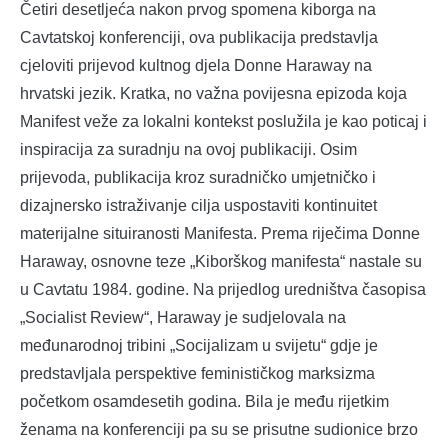
Četiri desetljeća nakon prvog spomena kiborga na
Cavtatskoj konferenciji, ova publikacija predstavlja
cjeloviti prijevod kultnog djela Donne Haraway na
hrvatski jezik. Kratka, no važna povijesna epizoda koja
Manifest veže za lokalni kontekst poslužila je kao poticaj i
inspiracija za suradnju na ovoj publikaciji. Osim
prijevoda, publikacija kroz suradničko umjetničko i
dizajnersko istraživanje cilja uspostaviti kontinuitet
materijalne situiranosti Manifesta. Prema riječima Donne
Haraway, osnovne teze „Kiborškog manifesta“ nastale su
u Cavtatu 1984. godine. Na prijedlog uredništva časopisa
„Socialist Review“, Haraway je sudjelovala na
međunarodnoj tribini „Socijalizam u svijetu“ gdje je
predstavljala perspektive feminističkog marksizma
početkom osamdesetih godina. Bila je među rijetkim
ženama na konferenciji pa su se prisutne sudionice brzo