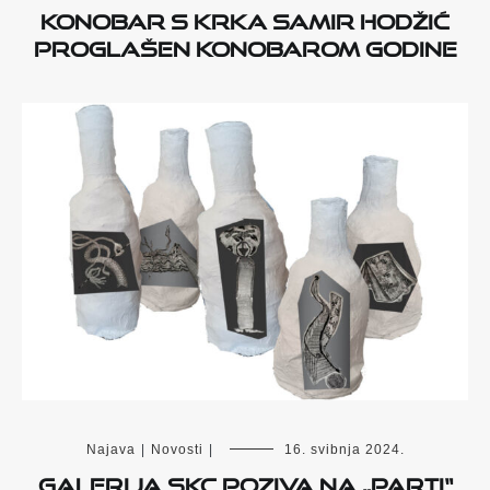
Konobar s Krka Samir Hodžić
proglašen konobarom godine
Najava
|
Novosti
|
16. svibnja 2024.
Galerija SKC poziva na „PARTI“