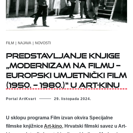
FILM
|
NAJAVA
|
NOVOSTI
Predstavljanje knjige
„Modernizam na filmu –
Europski umjetnički film
(1950. – 1980.)“ u Art-kinu
Portal ArtKvart
29. listopada 2024.
U sklopu programa Film izvan okvira Specijalne
filmske knjižnice
Art-kino
, Hrvatski filmski savez u Art-