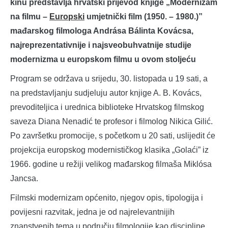
kinu predstavlja hrvatski prijevod knjige „Modernizam
na filmu –
Europski
umjetnički film (1950. – 1980.)”
mađarskog filmologa Andrása Bálinta Kovácsa,
najreprezentativnije i najsveobuhvatnije studije
modernizma u europskom filmu u ovom stoljeću
Program se održava u srijedu, 30. listopada u 19 sati, a
na predstavljanju sudjeluju autor knjige A. B. Kovács,
prevoditeljica i urednica biblioteke Hrvatskog filmskog
saveza Diana Nenadić te profesor i filmolog Nikica Gilić.
Po završetku promocije, s početkom u 20 sati, uslijedit će
projekcija europskog modernističkog klasika „Golaći” iz
1966. godine u režiji velikog mađarskog filmaša Miklósa
Jancsa.
Filmski modernizam općenito, njegov opis, tipologija i
povijesni razvitak, jedna je od najrelevantnijih
znanstvenih tema u području filmologije kao discipline,