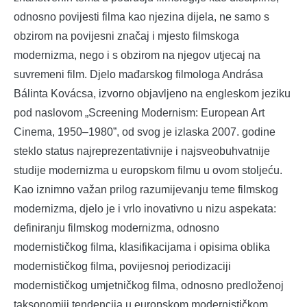
odnosno povijesti filma kao njezina dijela, ne samo s
obzirom na povijesni značaj i mjesto filmskoga
modernizma, nego i s obzirom na njegov utjecaj na
suvremeni film. Djelo mađarskog filmologa Andrása
Bálinta Kovácsa, izvorno objavljeno na engleskom jeziku
pod naslovom „Screening Modernism: European Art
Cinema, 1950–1980”, od svog je izlaska 2007. godine
steklo status najreprezentativnije i najsveobuhvatnije
studije modernizma u europskom filmu u ovom stoljeću.
Kao iznimno važan prilog razumijevanju teme filmskog
modernizma, djelo je i vrlo inovativno u nizu aspekata:
definiranju filmskog modernizma, odnosno
modernističkog filma, klasifikacijama i opisima oblika
modernističkog filma, povijesnoj periodizaciji
modernističkog umjetničkog filma, odnosno predloženoj
taksonomiji tendencija u europskom modernističkom