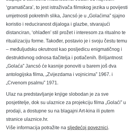
‘gramatičara’, to jest istraživača filmskog jezika u povijesti
umjetnosti pokretnih slika, Jancsó je u „Golaćima” sjajno
koristio i reduciranost dijaloga i glazbe, stvarajući
distanciran, ‘ohlađen’ stil prožet i interesom za ritualno te
ritualizaciju forme. Također, postavio je i svoju čestu temu
– međuljudsku okrutnost kao posljedicu enigmatičnog i
destruktivnog odnosa tlačitelja i potlačenih. Briljantnost
„Golaća” Jancsó će kasnije ponoviti u barem još dva
antologijska filma, „Zvijezdama i vojnicima” 1967. i
„Crvenom psalmu” 1971.
Ulaz na predstavljanje knjige slobodan je za sve
posjetitelje, dok su ulaznice za projekciju filma „Golaći” u
prodaji, a dostupne su na blagajni Art-kina ili putem
stranice ulaznice.hr.
Više informacija potražite na
sljedećoj poveznici
.