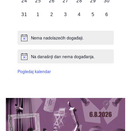
0
0
0
0
0
0
0
24
25
26
27
28
29
30
DOGAĐAJI,
DOGAĐAJI,
DOGAĐAJI,
DOGAĐAJI,
DOGAĐAJI,
DOGAĐAJI,
DOGAĐAJI
0
0
0
0
0
0
0
31
1
2
3
4
5
6
DOGAĐAJI,
DOGAĐAJI,
DOGAĐAJI,
DOGAĐAJI,
DOGAĐAJI,
DOGAĐAJI,
DOGAĐAJI
Nema nadolazećih događaji.
Na današnji dan nema događanja.
Pogledaj kalendar