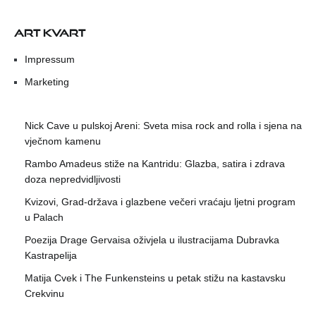
ART KVART
Impressum
Marketing
Nick Cave u pulskoj Areni: Sveta misa rock and rolla i sjena na
vječnom kamenu
Rambo Amadeus stiže na Kantridu: Glazba, satira i zdrava
doza nepredvidljivosti
Kvizovi, Grad-država i glazbene večeri vraćaju ljetni program
u Palach
Poezija Drage Gervaisa oživjela u ilustracijama Dubravka
Kastrapelija
Matija Cvek i The Funkensteins u petak stižu na kastavsku
Crekvinu