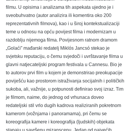
filmu. U opisima i analizama tih aspekata ujedno je i
sveobuhvatno (autor analizira ili komentira oko 200
reprezentativnih filmova), kao i u široj kontekstualizaciji
teme u odnosu na opću povijest filma i modernizam u
razdoblju nijemoga filma. Povijesnom ratnom dramom
„Golaći” mađarski redatelj Miklós Jancsó stekao je
svjetsku reputaciju, o čemu svjedoči i uvrštavanje filma u
glavni natjecateljski program festivala u Cannesu. Bio je
to autorov prvi film u kojem je demonstrirao preokupacije
poviješću kao prostorom istraživanja socijalnih i političkih
sukoba, ali, važnije, u potpunosti definirao svoj izraz. Tim
je filmom, naime, do jednog od vrhunaca doveo
redateljski stil vrlo dugih kadrova realiziranih pokretnom
kamerom (vožnjama i panoramama), pri čemu se
koreografija kamere i koreografija (ljudskih) objekata
stapaju u savršenu mizanscenu. Jedan od najvećih