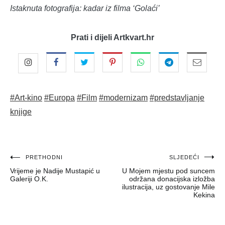
Istaknuta fotografija: kadar iz filma ‘Golaći’
Prati i dijeli Artkvart.hr
#Art-kino
#Europa
#Film
#modernizam
#predstavljanje
knjige
Navigacija
PRETHODNI
SLJEDEĆI
Vrijeme je Nadije Mustapić u
U Mojem mjestu pod suncem
objava
Galeriji O.K.
održana donacijska izložba
ilustracija, uz gostovanje Mile
Kekina