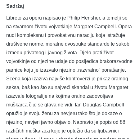
Sadržaj
Libreto za operu napisao je Philip Hensher, a temelji se
na stvarnom životu vojvotkinje Margaret Campbell. Opera
nudi kompleksnu i provokativnu naraciju koja istražuje
društvene norme, moralne dvostruke standarde te sukob
između privatnog i javnog života. Djelo prati život
vojvotkinje od njezine udaje do posljedica brakorazvodne
parnice koju je izazvalo njezino „razvratno“ ponašanje.
Scena koja izaziva najviše kontroverzi je prikaz oralnog
seksa, baš kao što su najveći skandal u životu Margaret
izazvale fotografije na kojima oralno zadovoljava
muškarca čije se glava ne vidi. Ian Douglas Campbell
optužio je svoju ženu za nevjeru tako što je dokaze o
njezinoj nevjeri javno objavio. Napravio je popis od 88
različitih muškaraca koje je optužio da su ljubavnici