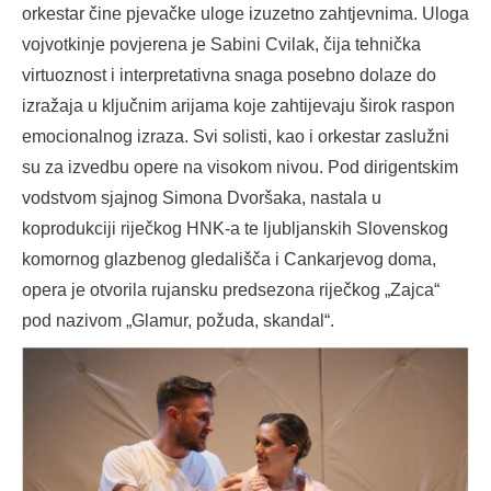
orkestar čine pjevačke uloge izuzetno zahtjevnima. Uloga
vojvotkinje povjerena je Sabini Cvilak, čija tehnička
virtuoznost i interpretativna snaga posebno dolaze do
izražaja u ključnim arijama koje zahtijevaju širok raspon
emocionalnog izraza. Svi solisti, kao i orkestar zaslužni
su za izvedbu opere na visokom nivou. Pod dirigentskim
vodstvom sjajnog Simona Dvoršaka, nastala u
koprodukciji riječkog HNK-a te ljubljanskih Slovenskog
komornog glazbenog gledališča i Cankarjevog doma,
opera je otvorila rujansku predsezona riječkog „Zajca“
pod nazivom „Glamur, požuda, skandal“.