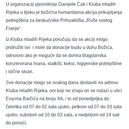
U organizaciji pjesnikinje Danijele Ćuk i Kluba mladih
Rijeka u tijeku je božićna humanitarna akcija prikupljanja
potrepština za beskućnike Prihvatilišta „Ruže svetog
Franje“.
Iz Kluba mladih Rijeka poručuju da se akciji mogu
pridružiti svi i mole da donacije budu u duhu Božića,
odnosno ako je moguće da se donira blagdanska
konzervirana hrana, slatkiši, keksi, higijenske potrepštine
i slične stvari.
Sve donacije mogu se svakog dana dostaviti na adresu
Kluba mladih Rijeka, oni koji ne znaju on se nalazi u ulici
Erazma Barčića na broju 9A, i to od ponedjeljka do
četvrtka od 07 do 02 sata ujutro, petkom od 07 do 03 sata
ujutro, subotom od 10 do 03 sata, a nedjeljom od 14 sati
do ponoći.