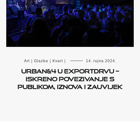
Art
|
Glazba
|
Kvart
|
14. rujna 2024.
Urban&4 u Exportdrvu –
Iskreno povezivanje s
publikom, iznova i zauvijek