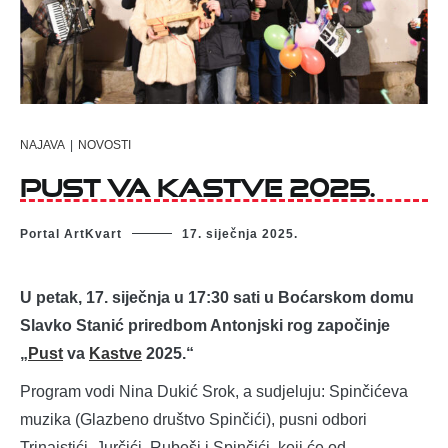
NAJAVA
|
NOVOSTI
Pust va Kastve 2025.
Portal ArtKvart
17. siječnja 2025.
U petak, 17. siječnja u 17:30 sati u Boćarskom domu
Slavko Stanić priredbom Antonjski rog započinje
„
Pust
va
Kastve
2025.“
Program vodi Nina Dukić Srok, a sudjeluju: Spinčićeva
muzika (Glazbeno društvo Spinčići), pusni odbori
Trinajstići, Jurčići, Rubeši i Spinčići, koji će od