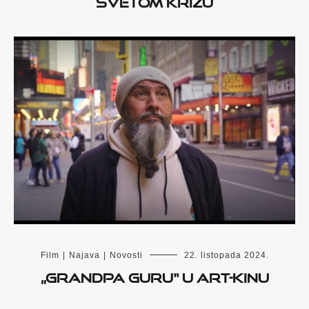
Svetom križu
Film
|
Najava
|
Novosti
22. listopada 2024.
„Grandpa Guru“ u Art-kinu