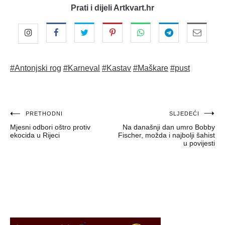
Prati i dijeli Artkvart.hr
#Antonjski rog
#Karneval
#Kastav
#Maškare
#pust
Navigacija
PRETHODNI
SLJEDEĆI
Mjesni odbori oštro protiv
Na današnji dan umro Bobby
objava
ekocida u Rijeci
Fischer, možda i najbolji šahist
u povijesti