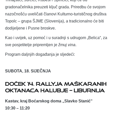
gradonačelnika preuzeti ključ grada. Priredbu će svojom
nazočnošću uveličati članovi Kulturno-turističnog društva
Topolc – grupa ŠJME (Slovenija), a tradicionalno će biti
dodijeljene i Pusne broskve.
Kao i uvijek, uz pomoć i u suradnji s udrugom „Belica“, za
sve posjetitelje pripremljen je
žmuj vina
.
Program daljnjih događanja je sljedeći:
SUBOTA, 18. SIJEČNJA
Doček 14. Rallyja maškaranih
oktanaca Halubje – Liburnija
Kastav, kraj Boćarskog doma „Slavko Stanić“
10:30 – 11:20