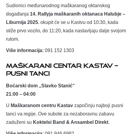
Sudionici međunarodnog maškaranog oktanskog
događanja
14. Rallyja maškaranih oktanaca Halubje –
Liburnija 2025.
okupit će se u Kastvu od 10:30, kada
stiže prvo vozilo, do 11:20, kada nastavljaju dalje svojom
rutom.
Više informacija:
091 152 1303
Maškarani centar Kastav –
Pusni tanci
Boćarski dom „Slavko Stanić“
21:00 – 04:00
U
Maškaranom centru Kastav
započinju najboji pusni
tanci va regije. Ove subote za nezaboravnu zabavu
zaduženi su
Koktelsi Band & Ansambel Direkt
.
Više informacija:
091 946 6982