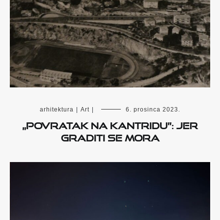
arhitektura
|
Art
|
6. prosinca 2023.
„Povratak na Kantridu”: Jer
graditi se mora