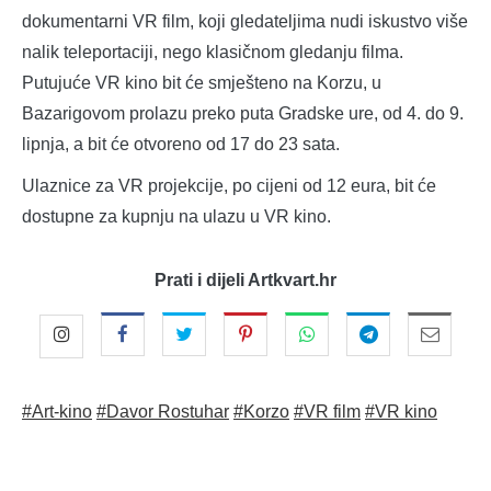
dokumentarni VR film, koji gledateljima nudi iskustvo više
nalik teleportaciji, nego klasičnom gledanju filma.
Putujuće VR kino bit će smješteno na Korzu, u
Bazarigovom prolazu preko puta Gradske ure, od 4. do 9.
lipnja, a bit će otvoreno od 17 do 23 sata.
Ulaznice za VR projekcije, po cijeni od 12 eura, bit će
dostupne za kupnju na ulazu u VR kino.
Prati i dijeli Artkvart.hr
#Art-kino
#Davor Rostuhar
#Korzo
#VR film
#VR kino