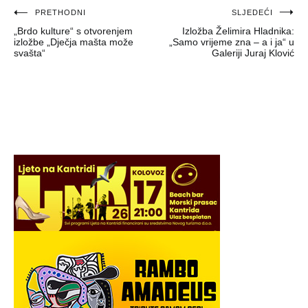
Navigacija
PRETHODNI
SLJEDEĆI
„Brdo kulture“ s otvorenjem
Izložba Želimira Hladnika:
objava
izložbe „Dječja mašta može
„Samo vrijeme zna – a i ja“ u
svašta“
Galeriji Juraj Klović