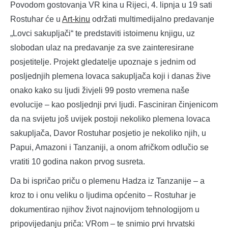
Povodom gostovanja VR kina u Rijeci, 4. lipnja u 19 sati
Rostuhar će u
Art-kinu
održati multimedijalno predavanje
„Lovci sakupljači“ te predstaviti istoimenu knjigu, uz
slobodan ulaz na predavanje za sve zainteresirane
posjetitelje. Projekt gledatelje upoznaje s jednim od
posljednjih plemena lovaca sakupljača koji i danas žive
onako kako su ljudi živjeli 99 posto vremena naše
evolucije – kao posljednji prvi ljudi. Fasciniran činjenicom
da na svijetu još uvijek postoji nekoliko plemena lovaca
sakupljača, Davor Rostuhar posjetio je nekoliko njih, u
Papui, Amazoni i Tanzaniji, a onom afričkom odlučio se
vratiti 10 godina nakon prvog susreta.
Da bi ispričao priču o plemenu Hadza iz Tanzanije – a
kroz to i onu veliku o ljudima općenito – Rostuhar je
dokumentirao njihov život najnovijom tehnologijom u
pripovijedanju priča: VRom – te snimio prvi hrvatski