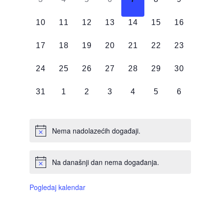
DOGAĐAJI,
DOGAĐAJI,
DOGAĐAJI,
DOGAĐAJI,
DOGAĐAJI,
DOGAĐAJI,
DOGAĐAJI
0
0
0
0
0
0
0
10
11
12
13
14
15
16
DOGAĐAJI,
DOGAĐAJI,
DOGAĐAJI,
DOGAĐAJI,
DOGAĐAJI,
DOGAĐAJI,
DOGAĐAJI
0
0
0
0
0
0
0
17
18
19
20
21
22
23
DOGAĐAJI,
DOGAĐAJI,
DOGAĐAJI,
DOGAĐAJI,
DOGAĐAJI,
DOGAĐAJI,
DOGAĐAJI
0
0
0
0
0
0
0
24
25
26
27
28
29
30
DOGAĐAJI,
DOGAĐAJI,
DOGAĐAJI,
DOGAĐAJI,
DOGAĐAJI,
DOGAĐAJI,
DOGAĐAJI
0
0
0
0
0
0
0
31
1
2
3
4
5
6
DOGAĐAJI,
DOGAĐAJI,
DOGAĐAJI,
DOGAĐAJI,
DOGAĐAJI,
DOGAĐAJI,
DOGAĐAJI
Nema nadolazećih događaji.
Na današnji dan nema događanja.
Pogledaj kalendar