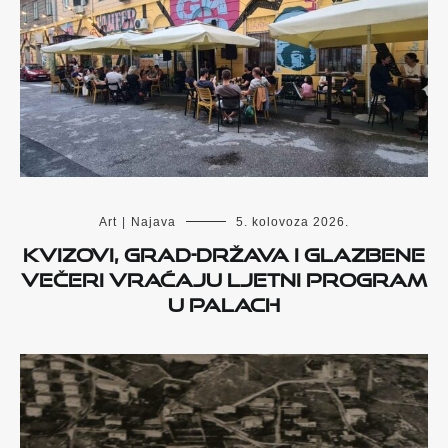
Art
|
Najava
5. kolovoza 2026.
Kvizovi, Grad-država i glazbene
večeri vraćaju ljetni program
u Palach