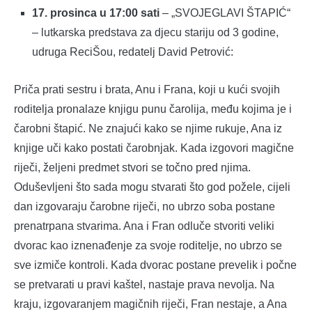
17. prosinca u 17:00 sati
– „SVOJEGLAVI ŠTAPIĆ“
– lutkarska predstava za djecu stariju od 3 godine,
udruga ReciŠou, redatelj David Petrović:
Priča prati sestru i brata, Anu i Frana, koji u kući svojih
roditelja pronalaze knjigu punu čarolija, među kojima je i
čarobni štapić. Ne znajući kako se njime rukuje, Ana iz
knjige uči kako postati čarobnjak. Kada izgovori magične
riječi, željeni predmet stvori se točno pred njima.
Oduševljeni što sada mogu stvarati što god požele, cijeli
dan izgovaraju čarobne riječi, no ubrzo soba postane
prenatrpana stvarima. Ana i Fran odluče stvoriti veliki
dvorac kao iznenađenje za svoje roditelje, no ubrzo se
sve izmiče kontroli. Kada dvorac postane prevelik i počne
se pretvarati u pravi kaštel, nastaje prava nevolja. Na
kraju, izgovaranjem magičnih riječi, Fran nestaje, a Ana