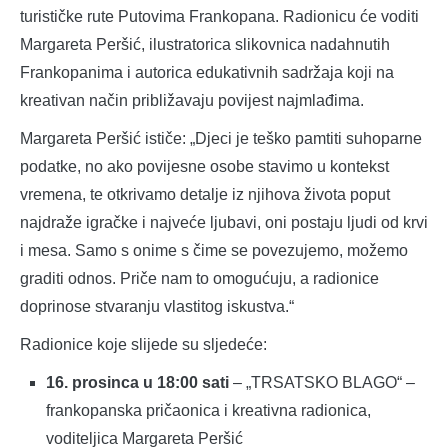
turističke rute Putovima Frankopana. Radionicu će voditi
Margareta Peršić, ilustratorica slikovnica nadahnutih
Frankopanima i autorica edukativnih sadržaja koji na
kreativan način približavaju povijest najmlađima.
Margareta Peršić ističe: „Djeci je teško pamtiti suhoparne
podatke, no ako povijesne osobe stavimo u kontekst
vremena, te otkrivamo detalje iz njihova života poput
najdraže igračke i najveće ljubavi, oni postaju ljudi od krvi
i mesa. Samo s onime s čime se povezujemo, možemo
graditi odnos. Priče nam to omogućuju, a radionice
doprinose stvaranju vlastitog iskustva.“
Radionice koje slijede su sljedeće:
16. prosinca u 18:00 sati
– „TRSATSKO BLAGO“ –
frankopanska pričaonica i kreativna radionica,
voditeljica Margareta Peršić