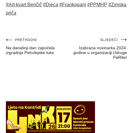
#Art-kvart Benčič
#Djeca
#Frankopani
#PPMHP
#Zimska
priča
Navigacija
PRETHODNI
SLJEDEĆI
Na današnji dan započela
Izabrana novinarka 2024.
objava
izgradnja Petrolejske luke
godine u organizaciji Udruge
PaRiter