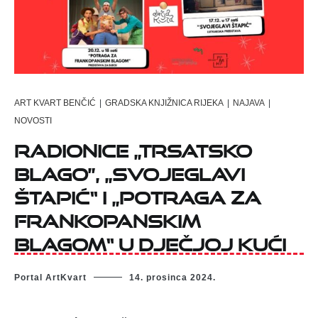
ART KVART BENČIĆ
|
GRADSKA KNJIŽNICA RIJEKA
|
NAJAVA
|
NOVOSTI
Radionice „Trsatsko
blago”, „Svojeglavi
štapić“ i „Potraga za
frankopanskim
blagom“ u Dječjoj kući
Portal ArtKvart
14. prosinca 2024.