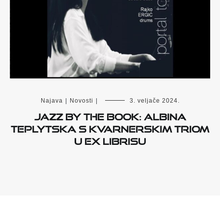
Najava
|
Novosti
|
3. veljače 2024.
Jazz By The Book: Albina
Teplytska s kvarnerskim triom
u Ex librisu