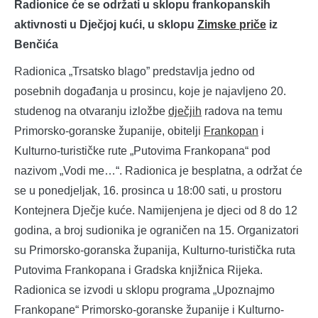
Radionice će se održati u sklopu frankopanskih
aktivnosti u Dječjoj kući, u sklopu
Zimske priče
iz
Benčića
Radionica „Trsatsko blago” predstavlja jedno od
posebnih događanja u prosincu, koje je najavljeno 20.
studenog na otvaranju izložbe
dječjih
radova na temu
Primorsko-goranske županije, obitelji
Frankopan
i
Kulturno-turističke rute „Putovima Frankopana“ pod
nazivom „Vodi me…“. Radionica je besplatna, a održat će
se u ponedjeljak, 16. prosinca u 18:00 sati, u prostoru
Kontejnera Dječje kuće. Namijenjena je djeci od 8 do 12
godina, a broj sudionika je ograničen na 15. Organizatori
su Primorsko-goranska županija, Kulturno-turistička ruta
Putovima Frankopana i Gradska knjižnica Rijeka.
Radionica se izvodi u sklopu programa „Upoznajmo
Frankopane“ Primorsko-goranske županije i Kulturno-