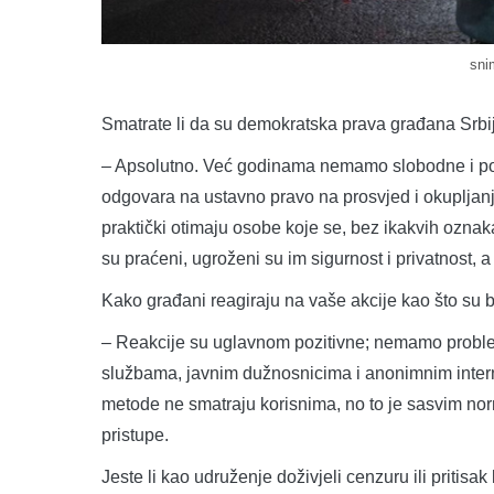
snim
Smatrate li da su demokratska prava građana Srb
– Apsolutno. Već godinama nemamo slobodne i pošt
odgovara na ustavno pravo na prosvjed i okupljanje.
praktički otimaju osobe koje se, bez ikakvih oznaka
su praćeni, ugroženi su im sigurnost i privatnost, a 
Kako građani reagiraju na vaše akcije kao što su 
– Reakcije su uglavnom pozitivne; nemamo problem
službama, javnim dužnosnicima i anonimnim intern
metode ne smatraju korisnima, no to je sasvim norm
pristupe.
Jeste li kao udruženje doživjeli cenzuru ili pritisa