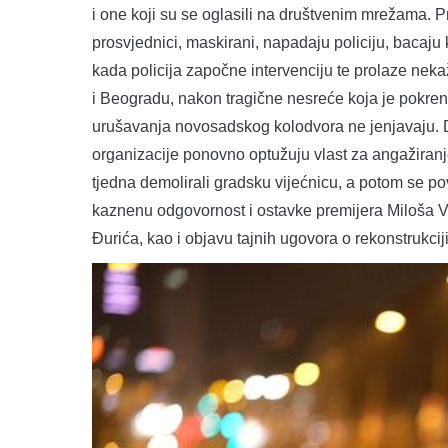
i one koji su se oglasili na društvenim mrežama. P
prosvjednici, maskirani, napadaju policiju, bacaju
kada policija započne intervenciju te prolaze nek
i Beogradu, nakon tragične nesreće koja je pokren
urušavanja novosadskog kolodvora ne jenjavaju. D
organizacije ponovno optužuju vlast za angažiranj
tjedna demolirali gradsku vijećnicu, a potom se pov
kaznenu odgovornost i ostavke premijera Miloša 
Đurića, kao i objavu tajnih ugovora o rekonstrukcij