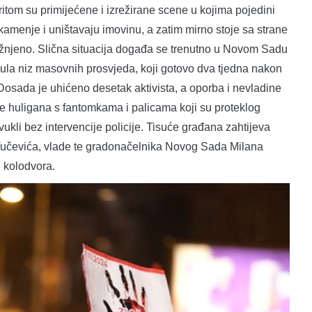
ritom su primijećene i izrežirane scene u kojima pojedini
 kamenje i uništavaju imovinu, a zatim mirno stoje sa strane
ažnjeno. Slična situacija događa se trenutno u Novom Sadu
ula niz masovnih prosvjeda, koji gotovo dva tjedna nakon
osada je uhićeno desetak aktivista, a oporba i nevladine
e huligana s fantomkama i palicama koji su proteklog
ukli bez intervencije policije. Tisuće građana zahtijeva
Vučevića, vlade te gradonačelnika Novog Sada Milana
i kolodvora.