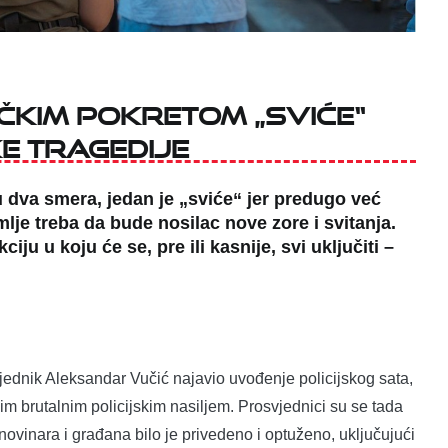
čkim pokretom „SviĆe“
 tragedije
u dva smera, jedan je „sviće“ jer predugo već
je treba da bude nosilac nove zore i svitanja.
iju u koju će se, pre ili kasnije, svi uključiti –
ednik Aleksandar Vučić najavio uvođenje policijskog sata,
m brutalnim policijskim nasiljem. Prosvjednici su se tada
novinara i građana bilo je privedeno i optuženo, uključujući