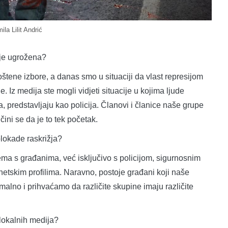
ila Lilit Andrić
ije ugrožena?
ene izbore, a danas smo u situaciji da vlast represijom
 Iz medija ste mogli vidjeti situacije u kojima ljude
, predstavljaju kao policija. Članovi i članice naše grupe
čini se da je to tek početak.
blokade raskrižja?
a s građanima, već isključivo s policijom, sigurnosnim
etskim profilima. Naravno, postoje građani koji naše
alno i prihvaćamo da različite skupine imaju različite
k lokalnih medija?