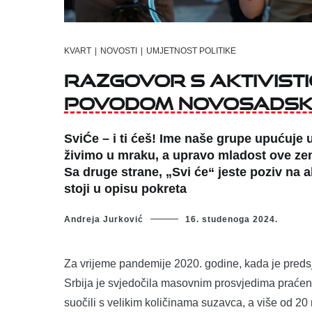
KVART
|
NOVOSTI
|
UMJETNOST POLITIKE
Razgovor s aktivisti
povodom novosadske
SviĆe – i ti ćeš! Ime naše grupe upućuje 
živimo u mraku, a upravo mladost ove zeml
Sa druge strane, „Svi će“ jeste poziv na akc
stoji u opisu pokreta
Andreja Jurković
16. studenoga 2024.
Za vrijeme pandemije 2020. godine, kada je predsj
Srbija je svjedočila masovnim prosvjedima praćeni
suočili s velikim količinama suzavca, a više od 20 