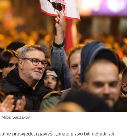
o Miloš Sadžakov
ne prosvjede, izjavivši: „Imate pravo biti neljudi, ali