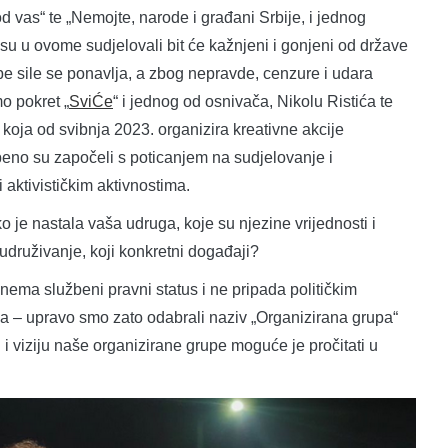
d vas“ te „Nemojte, narode i građani Srbije, i jednog
i su u ovome sudjelovali bit će kažnjeni i gonjeni od države
ebe sile se ponavlja, a zbog nepravde, cenzure i udara
mo pokret „
SviĆe
“ i jednog od osnivača, Nikolu Ristića te
koja od svibnja 2023. organizira kreativne akcije
eno su započeli s poticanjem na sudjelovanje i
i aktivističkim aktivnostima.
 je nastala vaša udruga, koje su njezine vrijednosti i
a udruživanje, koji konkretni događaji?
nema službeni pravni status i ne pripada političkim
a – upravo smo zato odabrali naziv „Organizirana grupa“
u i viziju naše organizirane grupe moguće je pročitati u