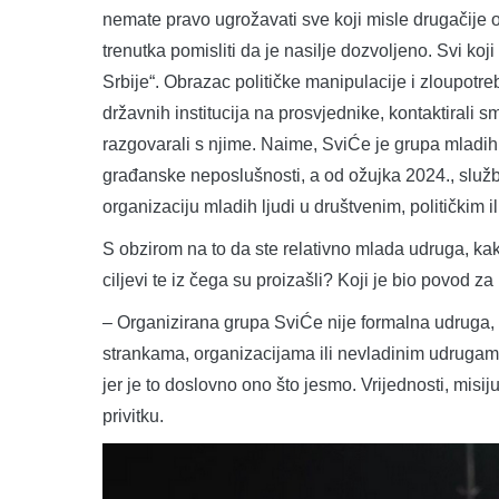
nemate pravo ugrožavati sve koji misle drugačije o
trenutka pomisliti da je nasilje dozvoljeno. Svi koj
Srbije“. Obrazac političke manipulacije i zloupotr
državnih institucija na prosvjednike, kontaktirali s
razgovarali s njime. Naime, SviĆe je grupa mladih 
građanske neposlušnosti, a od ožujka 2024., služb
organizaciju mladih ljudi u društvenim, političkim il
S obzirom na to da ste relativno mlada udruga, kako
ciljevi te iz čega su proizašli? Koji je bio povod z
– Organizirana grupa SviĆe nije formalna udruga, 
strankama, organizacijama ili nevladinim udrugam
jer je to doslovno ono što jesmo. Vrijednosti, misij
privitku.