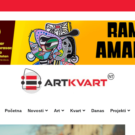
Početna
Novosti
Art
Kvart
Danas
Projekti