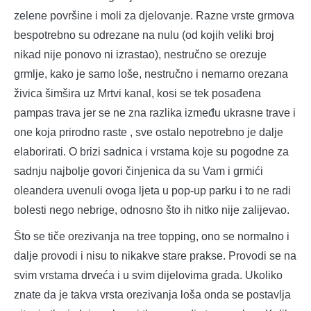
zelene površine i moli za djelovanje. Razne vrste grmova
bespotrebno su odrezane na nulu (od kojih veliki broj
nikad nije ponovo ni izrastao), nestručno se orezuje
grmlje, kako je samo loše, nestručno i nemarno orezana
živica šimšira uz Mrtvi kanal, kosi se tek posađena
pampas trava jer se ne zna razlika između ukrasne trave i
one koja prirodno raste , sve ostalo nepotrebno je dalje
elaborirati. O brizi sadnica i vrstama koje su pogodne za
sadnju najbolje govori činjenica da su Vam i grmići
oleandera uvenuli ovoga ljeta u pop-up parku i to ne radi
bolesti nego nebrige, odnosno što ih nitko nije zalijevao.
Što se tiče orezivanja na tree topping, ono se normalno i
dalje provodi i nisu to nikakve stare prakse. Provodi se na
svim vrstama drveća i u svim dijelovima grada. Ukoliko
znate da je takva vrsta orezivanja loša onda se postavlja