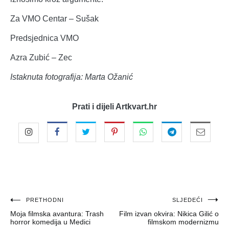
Za VMO Centar – Sušak
Predsjednica VMO
Azra Zubić – Zec
Istaknuta fotografija: Marta Ožanić
Prati i dijeli Artkvart.hr
Navigacija
PRETHODNI
SLJEDEĆI
Moja filmska avantura: Trash
Film izvan okvira: Nikica Gilić o
objava
horror komedija u Medici
filmskom modernizmu