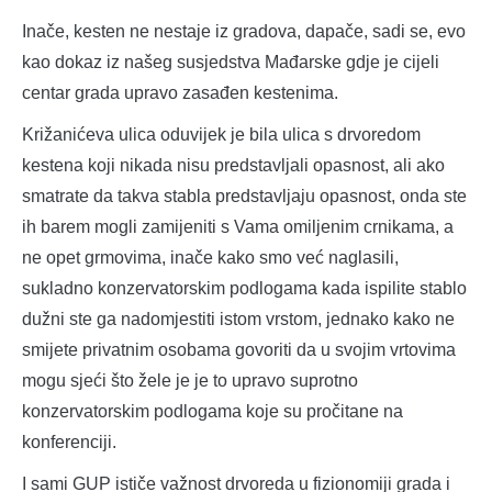
Inače, kesten ne nestaje iz gradova, dapače, sadi se, evo
kao dokaz iz našeg susjedstva Mađarske gdje je cijeli
centar grada upravo zasađen kestenima.
Križanićeva ulica oduvijek je bila ulica s drvoredom
kestena koji nikada nisu predstavljali opasnost, ali ako
smatrate da takva stabla predstavljaju opasnost, onda ste
ih barem mogli zamijeniti s Vama omiljenim crnikama, a
ne opet grmovima, inače kako smo već naglasili,
sukladno konzervatorskim podlogama kada ispilite stablo
dužni ste ga nadomjestiti istom vrstom, jednako kako ne
smijete privatnim osobama govoriti da u svojim vrtovima
mogu sjeći što žele je je to upravo suprotno
konzervatorskim podlogama koje su pročitane na
konferenciji.
I sami GUP ističe važnost drvoreda u fizionomiji grada i