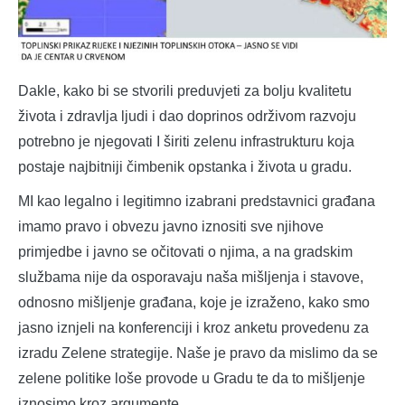
Dakle, kako bi se stvorili preduvjeti za bolju kvalitetu
života i zdravlja ljudi i dao doprinos održivom razvoju
potrebno je njegovati I širiti zelenu infrastrukturu koja
postaje najbitniji čimbenik opstanka i života u gradu.
MI kao legalno i legitimno izabrani predstavnici građana
imamo pravo i obvezu javno iznositi sve njihove
primjedbe i javno se očitovati o njima, a na gradskim
službama nije da osporavaju naša mišljenja i stavove,
odnosno mišljenje građana, koje je izraženo, kako smo
jasno iznjeli na konferenciji i kroz anketu provedenu za
izradu Zelene strategije. Naše je pravo da mislimo da se
zelene politike loše provode u Gradu te da to mišljenje
iznosimo kroz argumente.