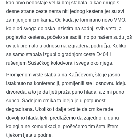
kao prvo nedostaje veliki broj stabala, a kao drugo s
desne strane ceste nema niti jednog kestena jer su svi
zamijenjeni crnikama. Od kada je formirano novo VMO,
koje od svoga dolaska inzistira na sadnji svih vrsta, a
poglavito kestena, počelo se saditi, no po našem sudu još
uvijek premalo u odnosu na izgrađena područja. Koliko
se samo stabala izgubilo gradnjom ceste D404 i
rušenjem Sušačkog kolodvora i svega oko njega.
Promjenom vrste stabala na Kačićevom, što je jasno i
istaknuto na konferenciji, promijenili ste i osnovnu ideju
drvoreda, a to je da ljeti pruža puno hlada, a zimi puno
sunca. Sadnjom crnika ta ideja je u potpunosti
degradirana. Ukoliko i dalje tvrdite da crnike rade
dovoljno hlada ljeti, predlažemo da zajedno, u duhu
kolegijalne komunikacije, prošećemo tim šetalištem
tijekom ljeta u podne.