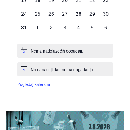
0
0
0
0
0
0
0
17
18
19
20
21
22
23
DOGAĐAJI,
DOGAĐAJI,
DOGAĐAJI,
DOGAĐAJI,
DOGAĐAJI,
DOGAĐAJI,
DOGAĐAJI
0
0
0
0
0
0
0
24
25
26
27
28
29
30
DOGAĐAJI,
DOGAĐAJI,
DOGAĐAJI,
DOGAĐAJI,
DOGAĐAJI,
DOGAĐAJI,
DOGAĐAJI
0
0
0
0
0
0
0
31
1
2
3
4
5
6
DOGAĐAJI,
DOGAĐAJI,
DOGAĐAJI,
DOGAĐAJI,
DOGAĐAJI,
DOGAĐAJI,
DOGAĐAJI
Nema nadolazećih događaji.
Na današnji dan nema događanja.
Pogledaj kalendar