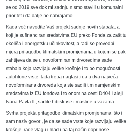
se od 2019.sve dok mi sadnju nismo stavili u komunalni
prioritet i da dalje ne nabrajamo.
Kada već navodite Vaš projekt sadnje novih stabala, a
koji je sufinanciran sredstvima EU preko Fonda za zaštitu
okoliša i energetsku učinkovitost, a radi se provedbi
mjera prilagodbe klimatskim promjenama u kojem se pak
zahtijeva da se u novoformiranim drvoredima sade
stabala koja razvijaju velike krošnje i to po mogućnosti
autohtone vrste, tada treba naglasiti da u dva najveća
novoformirana drvoreda koja ste sadili tim namjenskim
sredstvima iz EU fondova I to onom na cesti D404 i aleji
Ivana Pavla II., sadite hibiskuse i masline u vazama.
Svrha projekta prilagodbe klimatskim promjenama, što i
sam naziv govori, je da se sade vrste koje razvijaju velike
krošnje, rade vlagu i hlad i na taj način doprinose