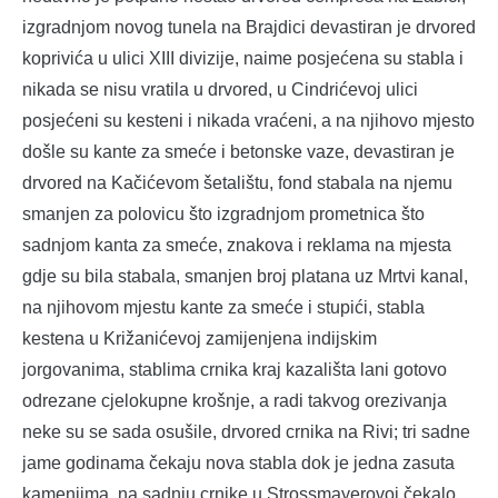
izgradnjom novog tunela na Brajdici devastiran je drvored
koprivića u ulici XIII divizije, naime posjećena su stabla i
nikada se nisu vratila u drvored, u Cindrićevoj ulici
posjećeni su kesteni i nikada vraćeni, a na njihovo mjesto
došle su kante za smeće i betonske vaze, devastiran je
drvored na Kačićevom šetalištu, fond stabala na njemu
smanjen za polovicu što izgradnjom prometnica što
sadnjom kanta za smeće, znakova i reklama na mjesta
gdje su bila stabala, smanjen broj platana uz Mrtvi kanal,
na njihovom mjestu kante za smeće i stupići, stabla
kestena u Križanićevoj zamijenjena indijskim
jorgovanima, stablima crnika kraj kazališta lani gotovo
odrezane cjelokupne krošnje, a radi takvog orezivanja
neke su se sada osušile, drvored crnika na Rivi; tri sadne
jame godinama čekaju nova stabla dok je jedna zasuta
kamenjima, na sadnju crnike u Strossmayerovoj čekalo