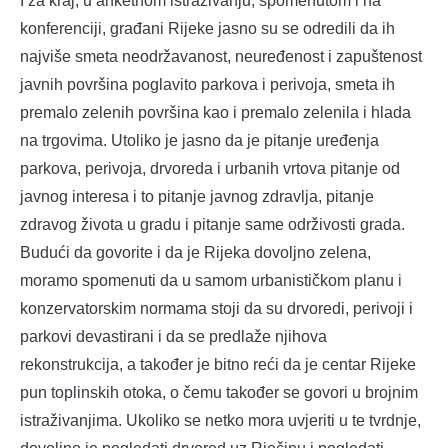
I za kraj, u anketnom istraživanju, spomenutom i na
konferenciji, građani Rijeke jasno su se odredili da ih
najviše smeta neodržavanost, neuređenost i zapuštenost
javnih površina poglavito parkova i perivoja, smeta ih
premalo zelenih površina kao i premalo zelenila i hlada
na trgovima. Utoliko je jasno da je pitanje uređenja
parkova, perivoja, drvoreda i urbanih vrtova pitanje od
javnog interesa i to pitanje javnog zdravlja, pitanje
zdravog života u gradu i pitanje same održivosti grada.
Budući da govorite i da je Rijeka dovoljno zelena,
moramo spomenuti da u samom urbanističkom planu i
konzervatorskim normama stoji da su drvoredi, perivoji i
parkovi devastirani i da se predlaže njihova
rekonstrukcija, a također je bitno reći da je centar Rijeke
pun toplinskih otoka, o čemu također se govori u brojnim
istraživanjima. Ukoliko se netko mora uvjeriti u te tvrdnje,