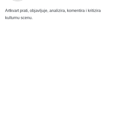
Artkvart prati, objavljuje, analizira, komentira i kritizira
kulturnu scenu.
ART KVART
Impressum
Marketing
Ekološki sajam u subotu ispred opatijskog Mrkata
„Na čijoj strani“ Ulysses teatra: Teška pitanja o umjetnosti,
krivnji i šutnji