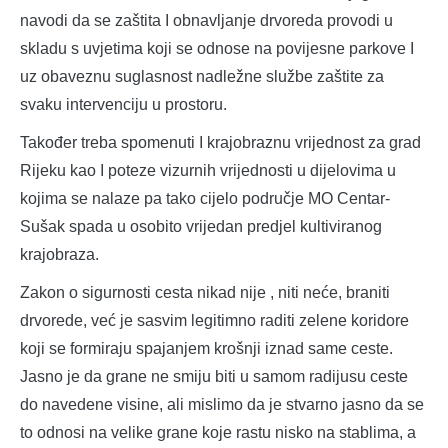
navodi da se zaštita I obnavljanje drvoreda provodi u
skladu s uvjetima koji se odnose na povijesne parkove I
uz obaveznu suglasnost nadležne službe zaštite za
svaku intervenciju u prostoru.
Također treba spomenuti I krajobraznu vrijednost za grad
Rijeku kao I poteze vizurnih vrijednosti u dijelovima u
kojima se nalaze pa tako cijelo područje MO Centar-
Sušak spada u osobito vrijedan predjel kultiviranog
krajobraza.
Zakon o sigurnosti cesta nikad nije , niti neće, braniti
drvorede, već je sasvim legitimno raditi zelene koridore
koji se formiraju spajanjem krošnji iznad same ceste.
Jasno je da grane ne smiju biti u samom radijusu ceste
do navedene visine, ali mislimo da je stvarno jasno da se
to odnosi na velike grane koje rastu nisko na stablima, a