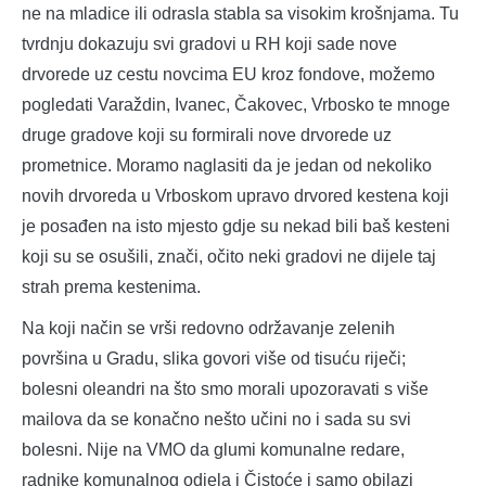
ne na mladice ili odrasla stabla sa visokim krošnjama. Tu
tvrdnju dokazuju svi gradovi u RH koji sade nove
drvorede uz cestu novcima EU kroz fondove, možemo
pogledati Varaždin, Ivanec, Čakovec, Vrbosko te mnoge
druge gradove koji su formirali nove drvorede uz
prometnice. Moramo naglasiti da je jedan od nekoliko
novih drvoreda u Vrboskom upravo drvored kestena koji
je posađen na isto mjesto gdje su nekad bili baš kesteni
koji su se osušili, znači, očito neki gradovi ne dijele taj
strah prema kestenima.
Na koji način se vrši redovno održavanje zelenih
površina u Gradu, slika govori više od tisuću riječi;
bolesni oleandri na što smo morali upozoravati s više
mailova da se konačno nešto učini no i sada su svi
bolesni. Nije na VMO da glumi komunalne redare,
radnike komunalnog odjela i Čistoće i samo obilazi