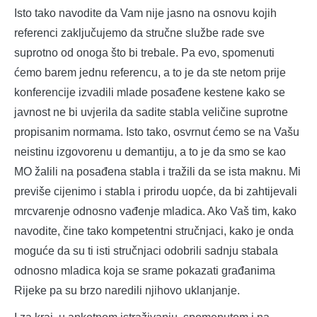
Isto tako navodite da Vam nije jasno na osnovu kojih
referenci zaključujemo da stručne službe rade sve
suprotno od onoga što bi trebale. Pa evo, spomenuti
ćemo barem jednu referencu, a to je da ste netom prije
konferencije izvadili mlade posađene kestene kako se
javnost ne bi uvjerila da sadite stabla veličine suprotne
propisanim normama. Isto tako, osvrnut ćemo se na Vašu
neistinu izgovorenu u demantiju, a to je da smo se kao
MO žalili na posađena stabla i tražili da se ista maknu. Mi
previše cijenimo i stabla i prirodu uopće, da bi zahtijevali
mrcvarenje odnosno vađenje mladica. Ako Vaš tim, kako
navodite, čine tako kompetentni stručnjaci, kako je onda
moguće da su ti isti stručnjaci odobrili sadnju stabala
odnosno mladica koja se srame pokazati građanima
Rijeke pa su brzo naredili njihovo uklanjanje.