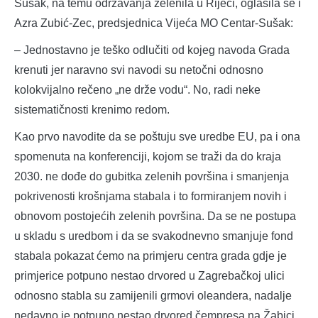
Sušak, na temu održavanja zelenila u Rijeci, oglasila se i
Azra Zubić-Zec, predsjednica Vijeća MO Centar-Sušak:
– Jednostavno je teško odlučiti od kojeg navoda Grada
krenuti jer naravno svi navodi su netočni odnosno
kolokvijalno rečeno „ne drže vodu“. No, radi neke
sistematičnosti krenimo redom.
Kao prvo navodite da se poštuju sve uredbe EU, pa i ona
spomenuta na konferenciji, kojom se traži da do kraja
2030. ne dođe do gubitka zelenih površina i smanjenja
pokrivenosti krošnjama stabala i to formiranjem novih i
obnovom postojećih zelenih površina. Da se ne postupa
u skladu s uredbom i da se svakodnevno smanjuje fond
stabala pokazat ćemo na primjeru centra grada gdje je
primjerice potpuno nestao drvored u Zagrebačkoj ulici
odnosno stabla su zamijenili grmovi oleandera, nadalje
nedavno je potpuno nestao drvored čempresa na Žabici,