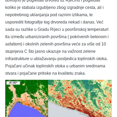
dovoljno je pogledati drvored uz Rječinu i pogledati
koliko je stabala izgubljeno zbog izgradnje cesta, ali i
nepotrebnog uklanjanja pod raznim izlikama, te
usporediti fotografije tog drvoreda nekad i danas. Već
sada su razlike u Gradu Rijeci u površinskoj temperaturI
tla između urbaniziranih površina ( pokrivenih betonom i
asfaltom) i okolnih zelenih površina veće za više od 10
stupnjeva C što jasno ukazuje na važnost zelene
infrastrukture u ublažavanju posljedica toplinskih otoka.
Pojačani učinak toplinskih otoka u urbanim sredinama
stvara i pojačane pritiske na kvalitetu zraka.