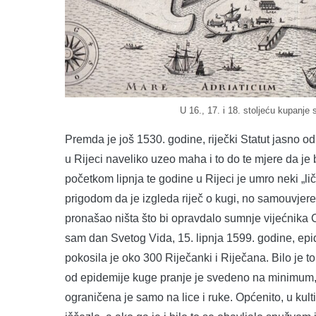
U 16., 17. i 18. stoljeću kupanje 
Premda je još 1530. godine, riječki Statut jasno o
u Rijeci naveliko uzeo maha i to do te mjere da je
početkom lipnja te godine u Rijeci je umro neki „li
prigodom da je izgleda riječ o kugi, no samouvjereni
pronašao ništa što bi opravdalo sumnje vijećnika 
sam dan Svetog Vida, 15. lipnja 1599. godine, epidem
pokosila je oko 300 Riječanki i Riječana. Bilo je
od epidemije kuge pranje je svedeno na minimum
ograničena je samo na lice i ruke. Općenito, u kul