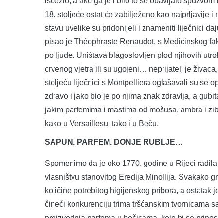
iščezlo, a ako ga je i bilo to se obavljalo spužvom 
18. stoljeće ostat će zabilježeno kao najprljavije
stavu uvelike su pridonijeli i znameniti liječnici d
pisao je Théophraste Renaudot, s Medicinskog faku
po ljude. Uništava blagoslovljen plod njihovih utro
crvenog vjetra ili su ugojeni… neprijatelj je živac
stoljeću liječnici s Montpelliera oglašavali su se
zdravo i jako bio je po njima znak zdravlja, a gubi
jakim parfemima i mastima od mošusa, ambra i zibeta
kako u Versaillesu, tako i u Beču.
SAPUN, PARFEM, DONJE RUBLJE…
Spomenimo da je oko 1770. godine u Rijeci radila
vlasništvu stanovitog Eredija Minollija. Svakako g
količine potrebitog higijenskog pribora, a ostatak 
čineći konkurenciju trima tršćanskim tvornicama s
proizvodnja parfema u bočicama, koje bi se prinosi