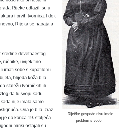
grada Rijeke odlazili su u
tura i prvih tvornica. I dok
e dnevno, Rijeka se napajala
z sredine devetnaestog
 ručnike, uvijek fino
 imati sobe s kupatilom i
ijela, blijeda koža bila
a staležu tvorničkih ili
azlog da tu svoju kadu
o, kada nije imala samo
ostignuća. Ona je bila izraz
Riječke gospođe nisu imale
oj je do konca 19. stoljeća
problem s vodom
godni mirisi ostajali su