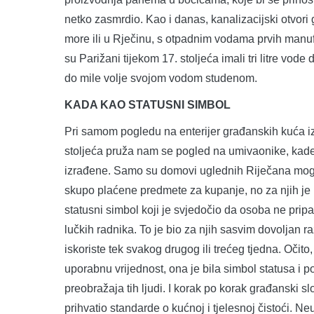
netko zasmrdio. Kao i danas, kanalizacijski otvori 
more ili u Rječinu, s otpadnim vodama prvih manufak
su Parižani tijekom 17. stoljeća imali tri litre vod
do mile volje svojom vodom studenom.
KADA KAO STATUSNI SIMBOL
Pri samom pogledu na enterijer građanskih kuća i
stoljeća pruža nam se pogled na umivaonike, kade,
izrađene. Samo su domovi uglednih Riječana mogli
skupo plaćene predmete za kupanje, no za njih je b
statusni simbol koji je svjedočio da osoba ne pripad
lučkih radnika. To je bio za njih sasvim dovoljan r
iskoriste tek svakog drugog ili trećeg tjedna. Očit
uporabnu vrijednost, ona je bila simbol statusa i p
preobražaja tih ljudi. I korak po korak građanski sl
prihvatio standarde o kućnoj i tjelesnoj čistoći. Neu