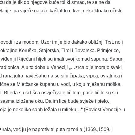
ću da je tik do njegove kuće toliki smrad, te se ne da
 Marije, pa vijeće nalaže kaštaldu crkve, neka kloaku očisti,
ovodili za modom. Uzor im je bio dakako obližnji Trst, no i
okrajine Koruška, Štajerska, Tirol i Bavarska. Primjerice,
viđeniji Riječani htjeli su imati svoj komad sapuna. Sapun
h radionica. A u to doba u Veneciji „…zrcalo je moralo svaki
 rana jutra navješahu na se silu čipaka, vrpca, ovratnica i
lične se Mletčanke kupahu u vodi, u koju mješahu moška,
. Blieda su si lišca osvječivale ličilom, pače ličile su si i
 sasma izložene oku. Da im lice bude svježe i bielo,
oja je nekoliko sabh ležala u mlieku…“ (Poviest Venecije u
ala, već ju je naprotiv tri puta razorila (1369.,1509. i