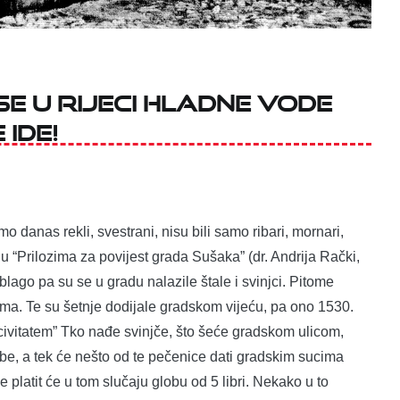
se u Rijeci hladne vode
 ide!
o danas rekli, svestrani, nisu bili samo ribari, mornari,
e u “Prilozima za povijest grada Sušaka” (dr. Andrija Rački,
blago pa su se u gradu nalazile štale i svinjci. Pitome
ama. Te su šetnje dodijale gradskom vijeću, pa ono 1530.
civitatem” Tko nađe svinjče, što šeće gradskom ulicom,
, a tek će nešto od te pečenice dati gradskim sucima
platit će u tom slučaju globu od 5 libri. Nekako u to