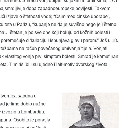
ili na suho. Smrad i vonj ubijani su jakim miomirisima, 17. i
 i najsmrdljivije doba zapadnoeuropske povijesti. Takvom
ajući izjave o štetnosti vode; “Osim medicinske uporabe”,
lteta u Parizu, “kupanje ne da je suvišno nego je i štetno
ba… štetan je po sve one koji boluju od kožnih bolesti i
a, poremećuje cirkulaciju i ispunjava glavu parom.” Još u 18.
 optužbama na račun povećanog umivanja tijela. Vonjati
tak vlastitog vonja prvi simptom bolesti. Smrad je kamufliran
. Ti mirisi bili su ujedno i lait-motiv dvorskog života,
 tvornica sapuna u
rad je time dobio nužne
je izvozio u Lombardiju,
apuna. Osobito je porasla
le nosu ako bi nešto ili