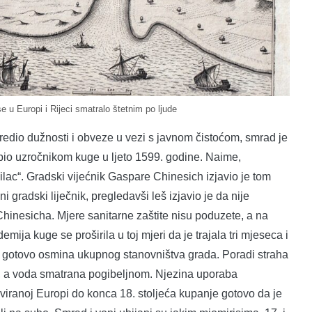
se u Europi i Rijeci smatralo štetnim po ljude
dredio dužnosti i obveze u vezi s javnom čistoćom, smrad je
 bio uzročnikom kuge u ljeto 1599. godine. Naime,
čilac“. Gradski vijećnik Gaspare Chinesich izjavio je tom
 gradski liječnik, pregledavši leš izjavio je da nije
Chinesicha. Mjere sanitarne zaštite nisu poduzete, a na
ija kuge se proširila u toj mjeri da je trajala tri mjeseca i
 to gotovo osmina ukupnog stanovništva grada. Poradi straha
, a voda smatrana pogibeljnom. Njezina uporaba
tiviranoj Europi do konca 18. stoljeća kupanje gotovo da je