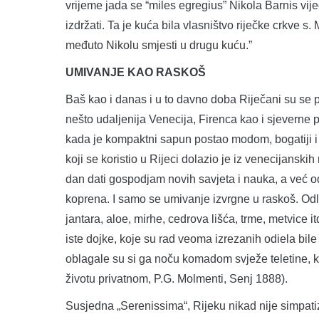
vrijeme jada se “miles egregius” Nikola Barnis vije
izdržati. Ta je kuća bila vlasništvo riječke crkve s.
međuto Nikolu smjesti u drugu kuću.”
UMIVANJE KAO RASKOŠ
Baš kao i danas i u to davno doba Riječani su se p
nešto udaljenija Venecija, Firenca kao i sjeverne p
kada je kompaktni sapun postao modom, bogatiji i 
koji se koristio u Rijeci dolazio je iz venecijanski
dan dati gospodjam novih savjeta i nauka, a već od
koprena. I samo se umivanje izvrgne u raskoš. Od
jantara, aloe, mirhe, cedrova lišća, trme, metvice itd
iste dojke, koje su rad veoma izrezanih odiela bile
oblagale su si ga noču komadom svježe teletine, k
životu privatnom, P.G. Molmenti, Senj 1888).
Susjedna „Serenissima“, Rijeku nikad nije simpatizir