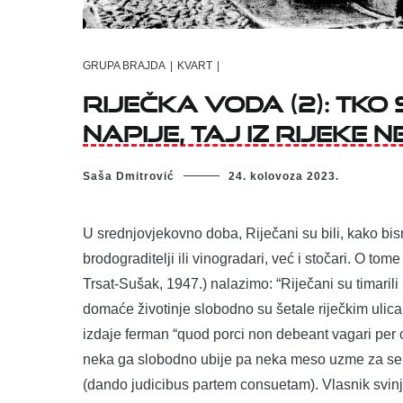
GRUPA BRAJDA
|
KVART
|
RIJEČKA VODA (2): Tko 
napije, taj iz Rijeke ne
Saša Dmitrović
24. kolovoza 2023.
U srednjovjekovno doba, Riječani su bili, kako bism
brodograditelji ili vinogradari, već i stočari. O tom
Trsat-Sušak, 1947.) nalazimo: “Riječani su timarili 
domaće životinje slobodno su šetale riječkim ulic
izdaje ferman “quod porci non debeant vagari per 
neka ga slobodno ubije pa neka meso uzme za sebe
(dando judicibus partem consuetam). Vlasnik svinje 