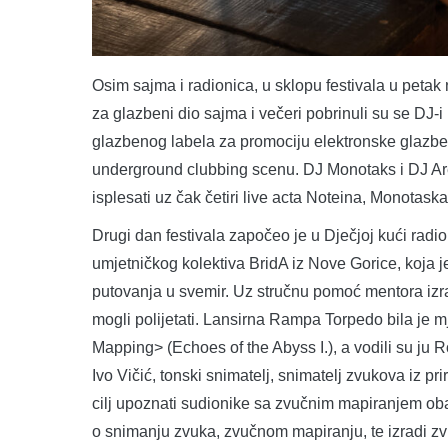
Osim sajma i radionica, u sklopu festivala u petak
za glazbeni dio sajma i večeri pobrinuli su se DJ-i
glazbenog labela za promociju elektronske glazbe
underground clubbing scenu. DJ Monotaks i DJ Arexx
isplesati uz čak četiri live acta Noteina, Monotask
Drugi dan festivala započeo je u Dječjoj kući radio
umjetničkog kolektiva BridA iz Nove Gorice, koja je
putovanja u svemir. Uz stručnu pomoć mentora izra
mogli polijetati. Lansirna Rampa Torpedo bila je m
Mapping> (Echoes of the Abyss I.), a vodili su ju Ro
Ivo Vičić, tonski snimatelj, snimatelj zvukova iz pr
cilj upoznati sudionike sa zvučnim mapiranjem obal
o snimanju zvuka, zvučnom mapiranju, te izradi zvu