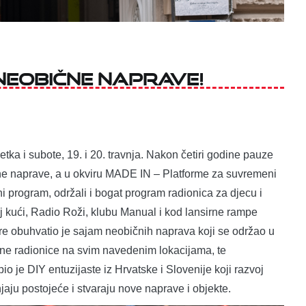
neobične naprave!
tka i subote, 19. i 20. travnja. Nakon četiri godine pauze
ne naprave, a u okviru MADE IN – Platforme za suvremeni
beni program, održali i bogat program radionica za djecu i
oj kući, Radio Roži, klubu Manual i kod lansirne rampe
e obuhvatio je sajam neobičnih naprava koji se održao u
zne radionice na svim navedenim lokacijama, te
 je DIY entuzijaste iz Hrvatske i Slovenije koji razvoj
njaju postojeće i stvaraju nove naprave i objekte.