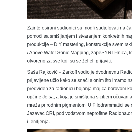
Zainteresirani sudionici su mogli sudjelovati na ča
pomoći sa smišljanjem i stvaranjem konkretnih n
produkcije – DIY mastering, konstrukcije svemirsk
/ Above Water Sonic Mapping, zapeSYNTHnica, te P
otvoreno za sve koji su se željeli prijaviti.
Saša Rajković – Zarkoff vodio je dvodnevnu Radio
prijavljene učio kako se snaći s onim što imamo n
predviđen za radionicu bojanja majica borovom kor
općine Jelsa, a koja je smišljena s ciljem očuvanja 
mreža prirodnim pigmentom. U Filodrammatici se od
Jazavac ORI, pod vodstvom neprofitne Radiona.org, 
i lemljenja.