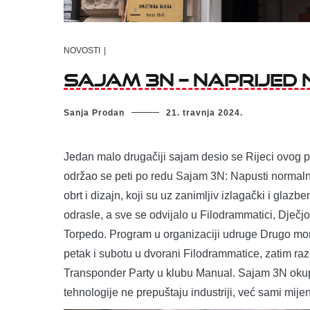
NOVOSTI
|
SAJAM 3N – Naprijed 
Sanja Prodan
21. travnja 2024.
Jedan malo drugačiji sajam desio se Rijeci ovog pe
održao se peti po redu Sajam 3N: Napusti normal
obrt i dizajn, koji su uz zanimljiv izlagački i glaz
odrasle, a sve se odvijalo u Filodrammatici, Dječj
Torpedo. Program u organizaciji udruge Drugo mor
petak i subotu u dvorani Filodrammatice, zatim ra
Transponder Party u klubu Manual. Sajam 3N okupio
tehnologije ne prepuštaju industriji, već sami mije