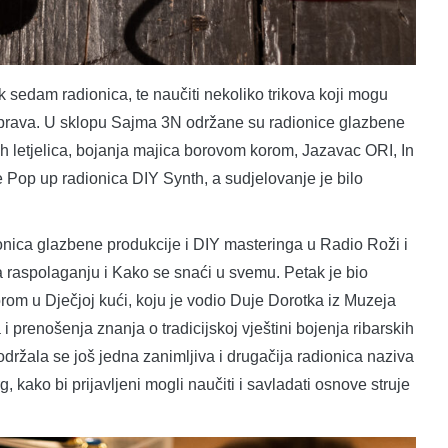
k sedam radionica, te naučiti nekoliko trikova koji mogu
aprava. U sklopu Sajma 3N održane su radionice glazbene
ih letjelica, bojanja majica borovom korom, Jazavac ORI, In
op up radionica DIY Synth, a sudjelovanje je bilo
nica glazbene produkcije i DIY masteringa u Radio Roži i
a raspolaganju i Kako se snaći u svemu. Petak je bio
om u Dječjoj kući, koju je vodio Duje Dorotka iz Muzeja
i prenošenja znanja o tradicijskoj vještini bojenja ribarskih
ržala se još jedna zanimljiva i drugačija radionica naziva
kako bi prijavljeni mogli naučiti i savladati osnove struje