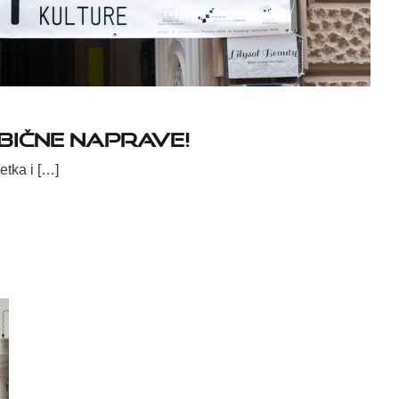
bične naprave!
etka i […]