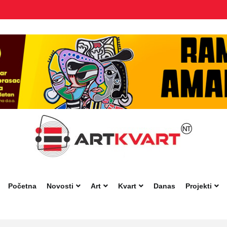
Početna
Novosti
Art
Kvart
Danas
Projekti