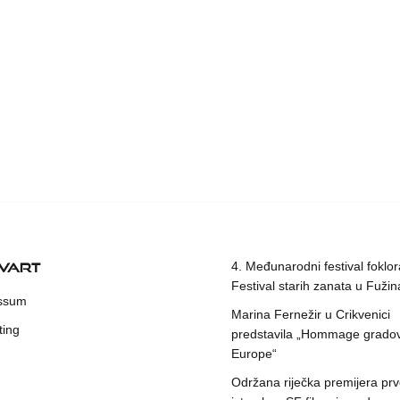
KVART
4. Međunarodni festival foklora
Festival starih zanata u Fuži
ssum
Marina Fernežir u Crikvenici
ting
predstavila „Hommage grado
Europe“
Održana riječka premijera pr