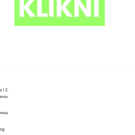
 i 2.
nama
vima
vog