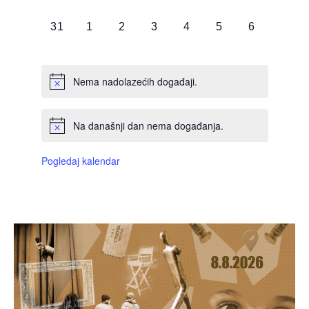
DOGAĐAJI,
DOGAĐAJI,
DOGAĐAJI,
DOGAĐAJI,
DOGAĐAJI,
DOGAĐAJI,
DOGAĐAJI
0
0
0
0
0
0
0
31
1
2
3
4
5
6
DOGAĐAJI,
DOGAĐAJI,
DOGAĐAJI,
DOGAĐAJI,
DOGAĐAJI,
DOGAĐAJI,
DOGAĐAJI
Nema nadolazećih događaji.
Na današnji dan nema događanja.
Pogledaj kalendar