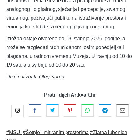
prisutnosti. Tema izložbe otvara pitanja odnosa između
analognog i digitalnog, sjećanja i percepcije, stvarnog i
virtualnog, pozivajući publiku na istraživanje prostora i
emocija koje lebde između opipljivog i nestalnog.
Izložba ostaje otvorena do 18. svibnja 2026. godine, a
može se razgledati radnim danom, osim ponedjeljka i
blagdana, u radnom vremenu Muzeja. U travnju od 10 do
19 sati, a u svibnju od 10 do 20 sati.
Dizajn vizuala Oleg Šuran
Prati i dijeli Artkvart.hr
#MSUI
#Šetnje limitiranim prostorima
#Zlatna lubenica