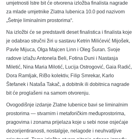
umjetnosti Istre bit će otvorena izložba finalista nagrade
za mlade umjetnike Zlatna lubenica 10.0 pod nazivom
„Šetnje liminalnim prostorima“.
Na izložbi će se predstaviti deset finalistica i finalista koje
je odabrao stručni žiri u sastavu Ketrin Milićević Mijošek,
Pavle Mijuca, Olga Majcen Linn i Oleg Šuran. Svoje
radove izlažu Antonela Beli, Fotina Duni i Nastasja
Miletić, Nina Maria Milotić, Lucija Ostrogović, Gaia Radić,
Dora Ramljak, RiBo kolektiv, Filip Smrekar, Karlo
Štefanek i Nataša Takač, a dobitnik ili dobitnica nagrade
bit će proglašeni na samom otvorenju.
Ovogodišnje izdanje Zlatne lubenice bavi se liminalnim
prostorima — stvarnim i metaforičkim međuprostorima,
pragovima i zonama prijelaza koje u sebi nose osjećaje
dezorijentiranosti, nostalgije, nelagode i neuhvatljive