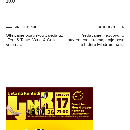
10.0
Navigacija
PRETHODNI
SLJEDEĆI
Otkrivanje opatijskog zaleđa uz
Predavanje i razgovor o
objava
„Feel & Taste: Wine & Walk
suvremenoj likovnoj umjetnosti
Veprinac“
u Indiji u Filodrammatici