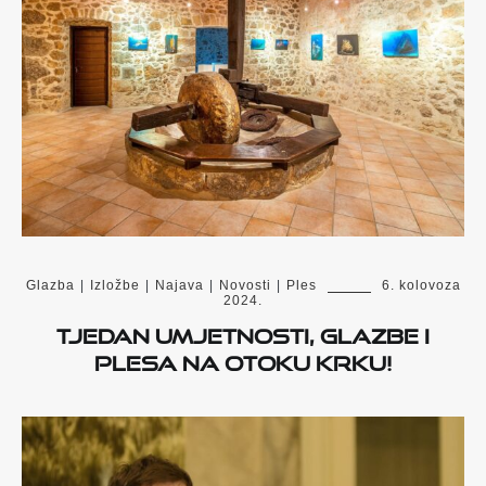
Glazba
|
Izložbe
|
Najava
|
Novosti
|
Ples
6. kolovoza
2024.
Tjedan umjetnosti, glazbe i
plesa na otoku Krku!