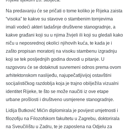
Na predavanju će se pričati o tome koliko je Rijeka zaista
“visoka” te kakve su stavove o stambenim tornjevima
imali vodeći akteri tadašnje društvene stanogradnje, a
kakve građani koji su u njima živjeli ili koji su gledali kako
niču u neposrednoj okolici njihovih kuća, te kada je i
zašto propisan moratorij na visoku stambenu izgradnju
koji se tek posljednjih godina dovodi u pitanje. U
razgovoru će se dotaknuti suvremeni odnos prema ovom
arhitektonskom naslijeđu, najupečatljivijoj ostavštini
socijalističkog razdoblja koja je trajno obilježila vizualni
identitet Rijeke, te što se može naučiti iz ove etape
urbane prošlosti i društveno usmjerene stanogradnje.
Lidija Butković Mićin diplomirala je povijest umjetnosti i
filozofiju na Filozofskom fakultetu u Zagrebu, doktorirala
na Sveučilištu u Zadru, te je zaposlena na Odjelu za