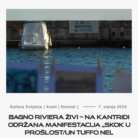
Kultura življenja
|
Kvart
|
Novosti
|
7. srpnja 2024.
Bagno Riviera živi – na Kantridi
održana manifestacija „Skok u
prošlost/Un Tuffo nel