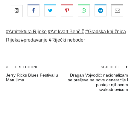
#Arhitektura Rijeke
#Art-kvart Benčič
#Gradska knjižnica
Rijeka
#predavanje
#Riječki neboder
Navigacija
PRETHODNI
SLJEDEĆI
Jerry Ricks Blues Festival u
Dragan Vojvodić: nacionalizam
objava
Matuljima
se preljeva na nove generacije i
postaje njihovom
svakodnevicom