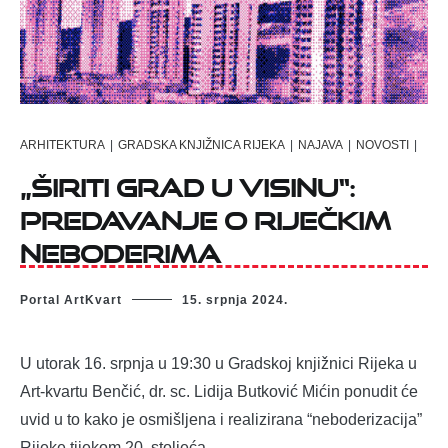
ARHITEKTURA
|
GRADSKA KNJIŽNICA RIJEKA
|
NAJAVA
|
NOVOSTI
|
„Širiti grad u visinu“:
predavanje o riječkim
neboderima
Portal ArtKvart
15. srpnja 2024.
U utorak 16. srpnja u 19:30 u Gradskoj knjižnici Rijeka u
Art-kvartu Benčić, dr. sc. Lidija Butković Mićin ponudit će
uvid u to kako je osmišljena i realizirana “neboderizacija”
Rijeke tijekom 20. stoljeća.