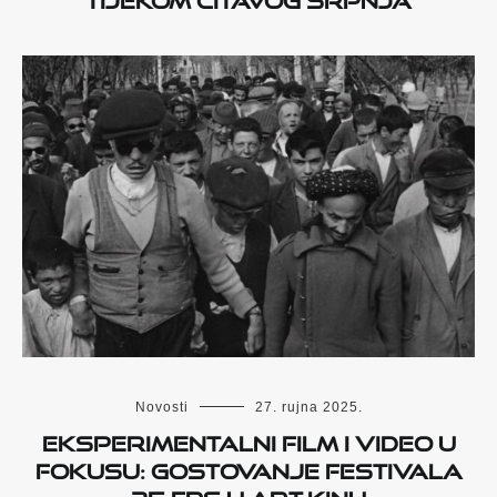
Novosti
27. rujna 2025.
Eksperimentalni film i video u
fokusu: Gostovanje festivala
25 FPS u Art-kinu