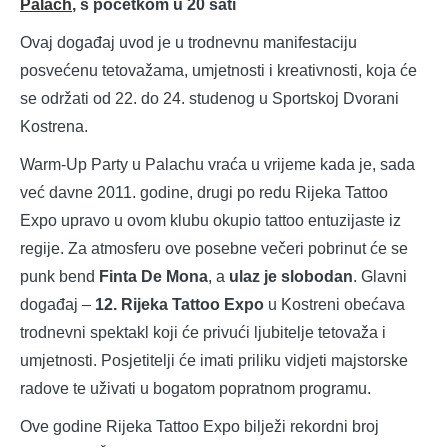
Palach
, s početkom u 20 sati
Ovaj događaj uvod je u trodnevnu manifestaciju
posvećenu tetovažama, umjetnosti i kreativnosti, koja će
se održati od 22. do 24. studenog u Sportskoj Dvorani
Kostrena.
Warm-Up Party u Palachu vraća u vrijeme kada je, sada
već davne 2011. godine, drugi po redu Rijeka Tattoo
Expo upravo u ovom klubu okupio tattoo entuzijaste iz
regije. Za atmosferu ove posebne večeri pobrinut će se
punk bend
Finta De Mona
, a
ulaz je slobodan
. Glavni
događaj –
12. Rijeka Tattoo Expo
u Kostreni obećava
trodnevni spektakl koji će privući ljubitelje tetovaža i
umjetnosti. Posjetitelji će imati priliku vidjeti majstorske
radove te uživati u bogatom popratnom programu.
Ove godine Rijeka Tattoo Expo bilježi rekordni broj