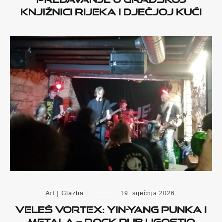
knjižnici Rijeka i Dječjoj kući
Art
|
Glazba
|
19. siječnja 2026.
VELEŠ VORTEX: yin-yang punka i
metala – Rock Pub ugostio