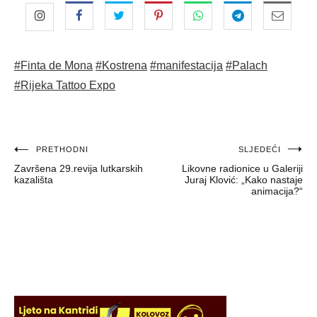
#Finta de Mona
#Kostrena
#manifestacija
#Palach
#Rijeka Tattoo Expo
Navigacija
PRETHODNI
SLJEDEĆI
Završena 29.revija lutkarskih
Likovne radionice u Galeriji
objava
kazališta
Juraj Klović: „Kako nastaje
animacija?“