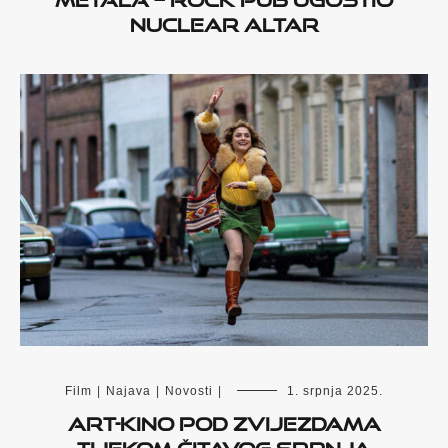
Nuclear Altar
Film
|
Najava
|
Novosti
|
1. srpnja 2025.
Art-kino pod zvijezdama
tijekom čitavog srpnja