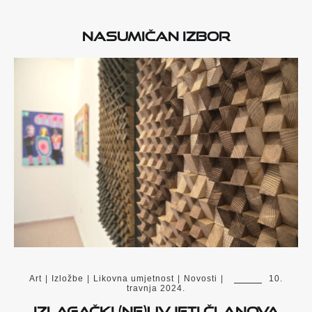
Nasumičan izbor
Art
|
Izložbe
|
Likovna umjetnost
|
Novosti
|
10.
travnja 2024.
Izlagački (ne)uvjeti članova