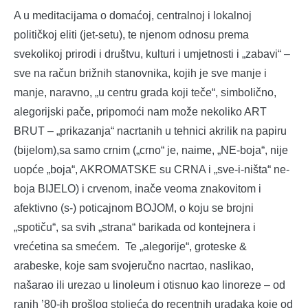
A u meditacijama o domaćoj, centralnoj i lokalnoj
političkoj eliti (jet-setu), te njenom odnosu prema
svekolikoj prirodi i društvu, kulturi i umjetnosti i „zabavi“ –
sve na račun brižnih stanovnika, kojih je sve manje i
manje, naravno, „u centru grada koji teče“, simbolično,
alegorijski pače, pripomoći nam može nekoliko ART
BRUT – „prikazanja“ nacrtanih u tehnici akrilik na papiru
(bijelom),sa samo crnim („crno“ je, naime, „NE-boja“, nije
uopće „boja“, AKROMATSKE su CRNA i „sve-i-ništa“ ne-
boja BIJELO) i crvenom, inače veoma znakovitom i
afektivno (s-) poticajnom BOJOM, o koju se brojni
„spotiču“, sa svih „strana“ barikada od kontejnera i
vrećetina sa smećem. Te „alegorije“, groteske &
arabeske, koje sam svojeručno nacrtao, naslikao,
našarao ili urezao u linoleum i otisnuo kao linoreze – od
ranih ’80-ih prošlog stoljeća do recentnih uradaka koje od