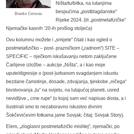
Ništa/tu/bitka, na lutanjima
bespućima „postblagdanske“
Branko Cerovac
Rijeke 2024. (ili „postmetafizičke“
Njemačke kasnih ’20-ih prošlog stoljeća)
Ovu kolumnu možete i „smijete“ čitati i kao ogled o
postmetafizičko – post- prazničkom („radnom“) SITE –
SPECIFIC – riječkom iskušavanju netom zaključene
Čarlijeve izložbe – aukcije „Ništa“, a i kao moje
upute/digresije o (post-)urbanom svagdanjem iskustu
bezdane čamotinje, dosade, zdvajanja, tjeskobe „ničega“
bivstvovanja „tu“ na svijetu, na lutajućoj planeti, usred
nevidljive „ crne rupe“ (o kojoj sam već napisao dosta, a i
ilustrirali smo to nezaboravno iskustvo divnim
Šokčevićevim fotkama jame Sovjak; čitaj: Sovjak Story).
Elem, „zloglasni postmetafizički mislitej“, njemački, po