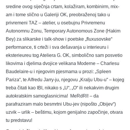
sredine ovog siječnja crtam, kolažiram, kombinirm, mix-
am i tome slično u Galeriji OK, preobraženoj tako u
privremeni TAZ – atelier, u osebujnu Privremenu
Autonomnu Zonu, Temporary Autonomous Zone (Hakim
Bey) za slikarske i talk-show i poetske „fluxusovske“
performance, ti crteži i sva dešavanja u interieuru i
eksterieureu tog Ateliera G. OK, simbolično sam posvetio
likovima i djelima dvojice velikana Moderne – Charlesu
Baudelaire-u i njegovim pjesmama u prozi: „Spleen
Pariza“, te Alfredu Jarry-ju, njegovu „Kralju Ubu-u“ – kojeg
treba čitati kao IBI, nikako s „U“, „O“ ili nekakvim drugim
autokratskim samoglasnicima! MeRdRI! – da
parafraziram malo besmrtni Ubu-jev (nipošto „Obijev“)
uzvik – urlik – beštimu, kojom genijalno započinje, otvara
tu predstavu!