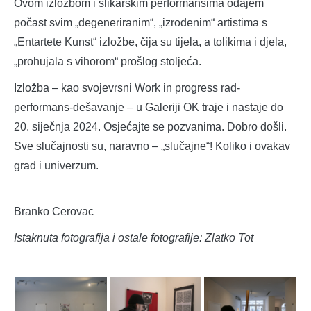
Ovom izložbom i slikarskim performansima odajem
počast svim „degeneriranim“, „izrođenim“ artistima s
„Entartete Kunst“ izložbe, čija su tijela, a tolikima i djela,
„prohujala s vihorom“ prošlog stoljeća.
Izložba – kao svojevrsni Work in progress rad-
performans-dešavanje – u Galeriji OK traje i nastaje do
20. siječnja 2024. Osjećajte se pozvanima. Dobro došli.
Sve slučajnosti su, naravno – „slučajne“! Koliko i ovakav
grad i univerzum.
Branko Cerovac
Istaknuta fotografija i ostale fotografije: Zlatko Tot