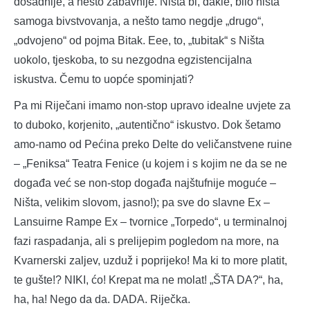
dosadnije, a nešto zabavnije. Ništa bi, dakle, bilo ništa
samoga bivstvovanja, a nešto tamo negdje „drugo“,
„odvojeno“ od pojma Bitak. Eee, to, „tubitak“ s Ništa
uokolo, tjeskoba, to su nezgodna egzistencijalna
iskustva. Čemu to uopće spominjati?
Pa mi Riječani imamo non-stop upravo idealne uvjete za
to duboko, korjenito, „autentično“ iskustvo. Dok šetamo
amo-namo od Pećina preko Delte do veličanstvene ruine
– „Feniksa“ Teatra Fenice (u kojem i s kojim ne da se ne
događa već se non-stop događa najštufnije moguće –
Ništa, velikim slovom, jasno!); pa sve do slavne Ex –
Lansuirne Rampe Ex – tvornice „Torpedo“, u terminalnoj
fazi raspadanja, ali s prelijepim pogledom na more, na
Kvarnerski zaljev, uzduž i poprijeko! Ma ki to more platit,
te gušte!? NIKI, ćo! Krepat ma ne molat! „ŠTA DA?“, ha,
ha, ha! Nego da da. DADA. Riječka.