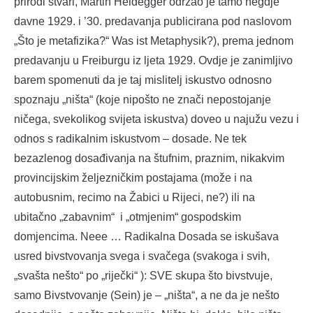
prirodi stvari, Martin Heidegger održao je tamo negdje
davne 1929. i ’30. predavanja publicirana pod naslovom
„Što je metafizika?“ Was ist Metaphysik?), prema jednom
predavanju u Freiburgu iz ljeta 1929. Ovdje je zanimljivo
barem spomenuti da je taj mislitelj iskustvo odnosno
spoznaju „ništa“ (koje nipošto ne znači nepostojanje
ničega, svekolikog svijeta iskustva) doveo u najužu vezu i
odnos s radikalnim iskustvom – dosade. Ne tek
bezazlenog dosađivanja na štufnim, praznim, nikakvim
provincijskim željezničkim postajama (može i na
autobusnim, recimo na Žabici u Rijeci, ne?) ili na
ubitačno „zabavnim“ i „otmjenim“ gospodskim
domjencima. Neee … Radikalna Dosada se iskušava
usred bivstvovanja svega i svačega (svakoga i svih,
„svašta nešto“ po „riječki“ ): SVE skupa što bivstvuje,
samo Bivstvovanje (Sein) je – „ništa“, a ne da je nešto