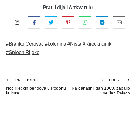
Prati i dijeli Artkvart.hr
#Branko Cerovac
#kolumna
#Ništa
#Riječki cinik
#Spleen Rijeke
Navigacija
PRETHODNI
SLJEDEĆI
Noć riječkih bendova u Pogonu
Na današnji dan 1969. zapalio
objava
kulture
se Jan Palach