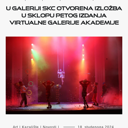
U Galeriji SKC otvorena izložba
u sklopu petog izdanja
Virtualne galerije Akademije
Art
|
Kazalište
|
Novosti
|
18. studenoga 2024.