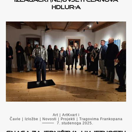
HDLUR-a
Art
|
ArtKvart i
Čavle
|
Izložbe
|
Novosti
|
Projekti
|
Tragovima Frankopana
7. studenoga 2025.
Snaga zajedništva, umjetnosti i