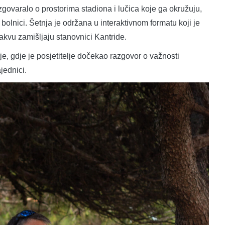
zgovaralo o prostorima stadiona i lučica koje ga okružuju,
oj bolnici. Šetnja je održana u interaktivnom formatu koji je
kakvu zamišljaju stanovnici Kantride.
je, gdje je posjetitelje dočekao razgovor o važnosti
ednici.