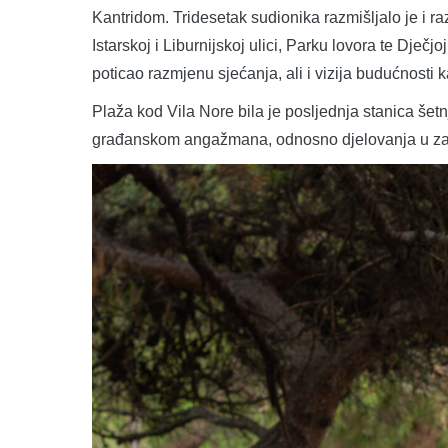
Kantridom. Tridesetak sudionika razmišljalo je i ra
Istarskoj i Liburnijskoj ulici, Parku lovora te Dječj
poticao razmjenu sjećanja, ali i vizija budućnosti 
Plaža kod Vila Nore bila je posljednja stanica šetn
građanskom angažmana, odnosno djelovanja u zaj