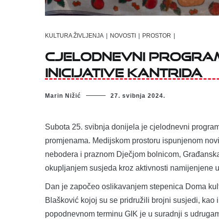
KULTURA ŽIVLJENJA
|
NOVOSTI
|
PROSTOR
|
Cjelodnevni program
inicijative Kantrida
Marin Nižić
27. svibnja 2024.
Subota 25. svibnja donijela je cjelodnevni program
promjenama. Medijskom prostoru ispunjenom novim
nebodera i praznom Dječjom bolnicom, Građanska in
okupljanjem susjeda kroz aktivnosti namijenjene 
Dan je započeo oslikavanjem stepenica Doma kul
Blašković kojoj su se pridružili brojni susjedi, ka
popodnevnom terminu GIK je u suradnji s udruga