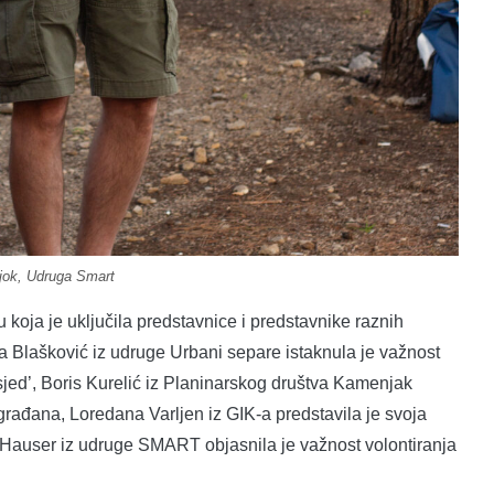
jok, Udruga Smart
koja je uključila predstavnice i predstavnike raznih
Tanja Blašković iz udruge Urbani separe istaknula je važnost
susjed’, Boris Kurelić iz Planinarskog društva Kamenjak
građana, Loredana Varljen iz GIK-a predstavila je svoja
a Hauser iz udruge SMART objasnila je važnost volontiranja