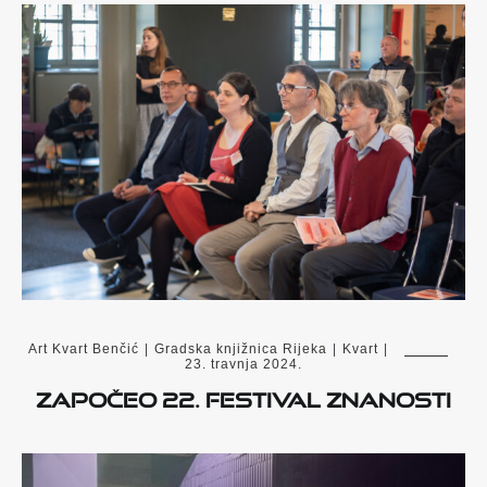
Art Kvart Benčić
|
Gradska knjižnica Rijeka
|
Kvart
|
23. travnja 2024.
ZAPOČEO 22. FESTIVAL ZNANOSTI