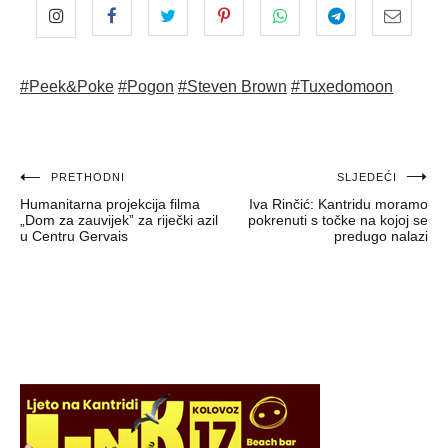
#Peek&Poke
#Pogon
#Steven Brown
#Tuxedomoon
Navigacija
PRETHODNI
SLJEDEĆI
Humanitarna projekcija filma
Iva Rinčić: Kantridu moramo
objava
„Dom za zauvijek” za riječki azil
pokrenuti s točke na kojoj se
u Centru Gervais
predugo nalazi