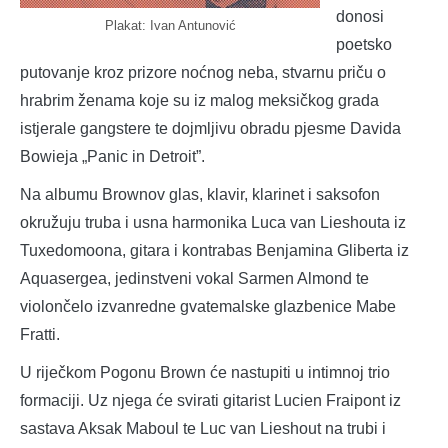
donosi
Plakat: Ivan Antunović
poetsko
putovanje kroz prizore noćnog neba, stvarnu priču o
hrabrim ženama koje su iz malog meksičkog grada
istjerale gangstere te dojmljivu obradu pjesme Davida
Bowieja „Panic in Detroit”.
Na albumu Brownov glas, klavir, klarinet i saksofon
okružuju truba i usna harmonika Luca van Lieshouta iz
Tuxedomoona, gitara i kontrabas Benjamina Gliberta iz
Aquasergea, jedinstveni vokal Sarmen Almond te
violončelo izvanredne gvatemalske glazbenice Mabe
Fratti.
U riječkom Pogonu Brown će nastupiti u intimnoj trio
formaciji. Uz njega će svirati gitarist Lucien Fraipont iz
sastava Aksak Maboul te Luc van Lieshout na trubi i