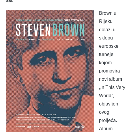
sat.
Brown u
Rijeku
dolazi u
sklopu
europske
turneje
kojom
promovira
novi album
„In This Very
World”,
objavljen
ovog
proljeća.
Album